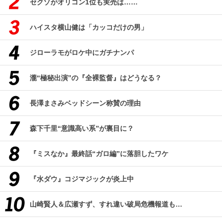
セクゾがオリコン1位も実売は……
ハイスタ横山健は「カッコだけの男」
ジローラモがロケ中にガチナンパ
瀧“極秘出演”の『全裸監督』はどうなる？
長澤まさみベッドシーン称賛の理由
森下千里“意識高い系”が裏目に？
『ミスなか』最終話“ガロ編”に落胆したワケ
『水ダウ』コジマジックが炎上中
山崎賢人＆広瀬すず、すれ違い破局危機報道も…