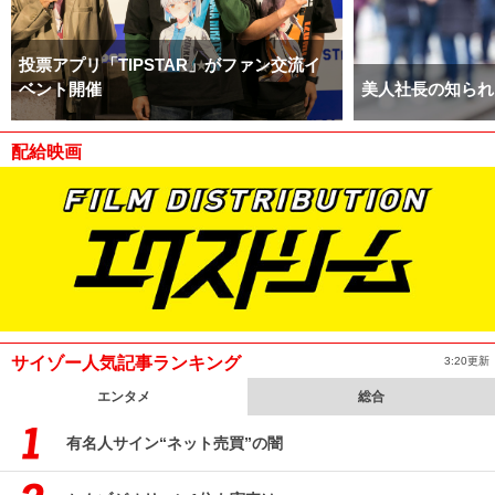
投票アプリ「TIPSTAR」がファン交流イ
ベント開催
美人社長の知られ
配給映画
サイゾー人気記事ランキング
3:20更新
エンタメ
総合
有名人サイン“ネット売買”の闇