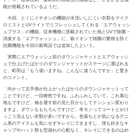
能が搭載されているようだ。
今回、とくにイチオシの機能が水洗いしにくい衣類をマイク
ロミストとUVライトでリフレッシュしてくれる「エアウォッシ
ュプラス」の機能。従来機種に搭載されていた熱とUVで除菌・
消臭する「エアウォッシュ」に、銀イオンで雑菌の繁殖を防ぐ
抗菌機能を今回の新商品では追加したという。
実際にエアウォッシュ前のダウンジャケットとエアウォッシ
ュで仕上げたばかりのダウンジャケットがステージに運ばれる
と、町田は「もう違いますね。こんなに違うんですか」と驚き
のコメント。
「向かって左手側が仕上がったばかりのダウンジャケットって
ことですけど、一目瞭然ですね。ふわふわしていて。これ着心
地もですけど、袖を通す前の見た目からしてテンション変わり
ますよ。ダウンももちろんですけど、冬モノってコートとかけ
っこう洗えない衣類が多いですから。色落ちとか気になるデニ
ム系のアイテムも気にせずキレイにできますし、僕も好きなキ
ャップやハット類も型崩れの心配なく、キレイにできるのはめ