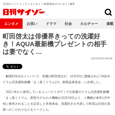
日刊サイゾー トップ
>
エンタメ
>
町田啓太のプレゼント相手
日刊サイゾー
エンタメ
お笑い
ドラマ
社会
カルチャー
連載
町田啓太は俳優界きっての洗濯好
き！AQUA最新機プレゼントの相手
は妻でなく…
2023/10/15 09:00
劇団EXILEのメンバーで、俳優の町田啓太が、10月5日に開催された｢AQUA
ドラム式洗濯乾燥機「まっ直ぐドラム2.0」新商品発表会」に出席した。
2021 年から発売しているコンパクトボディで大容量のドラム式洗濯乾燥機
「まっ直ぐドラム」新型モデルの２機種が10月19日より、１機種が来年1月中
旬に発売されることを記念した本発表会。洗濯好きを代表して町田は日頃の洗
濯へのこだわりなどをトークした。