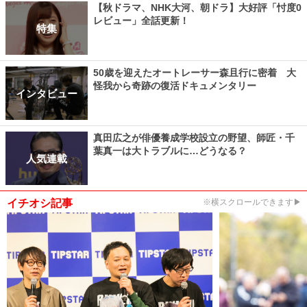
【秋ドラマ、NHK大河、朝ドラ】大好評「忖度0
レビュー」全話更新！
特集
50歳を迎えたオートレーサー森且行に密着 大
怪我から奇跡の復活ドキュメンタリー
インタビュー
真田広之が俳優養成学校設立の野望、師匠・千
葉真一は大トラブルに…どうなる？
人気連載
イチオシ記事
※横スクロールできます▶