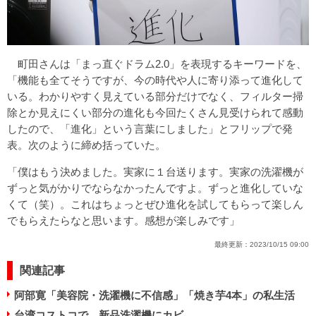
町田さんは「まっ直ぐドラム2.0」を表現するキーワードを、
「機能も全てそうですが、今の時代や人に寄り添って進化して
いる。わかりやすく見えている部分だけでなく、フィルター掃
除とか見えにくい部分の進化も今回たくさん見受けられて感動
したので、「進化」という言葉にしました」とフリップで発
表。次のように締め括っていた。
「僕はもう決めました。実家に１台送ります。実家の洗濯機が
ずっと気がかりでならなかったんですよ。ずっと進化していな
くて（笑）。これはちょっとぜひ進化を試してもらって楽しん
でもらえたらなと思います。感想が楽しみです」
最終更新：
2023/10/15 09:00
関連記事
阿部寛「美容院・洗濯機に不信感」「焼き芋4本」の私生活
台湾コストコで、新品洗濯機にカビ