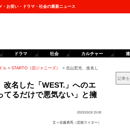
メ・お笑い・ドラマ・社会の最新ニュース
ドラマ
社会
カルチャー
連
ドル
>
STARTO（旧ジャニーズ）
>
北山宏光、改名し
改名した「WEST.」へのエ
ってるだけで悪気ない」と擁
2023/10/19 15:00
文＝
佐藤勇馬（芸能ライター）