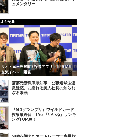
ュメンタリー
チオシ記事
リオ・鬼ヶ島解散？投票アプリ「TIPSTAR」
ン交流イベント開催
斎藤元彦兵庫県知事「公職選挙法違
反疑惑」に揺れる美人社長の知られ
ざる素顔
『M-1グランプリ』ワイルドカード
投票最終日 TVer「いいね」ランキ
ングTOP30！
50歳を迎えたオートレーサー森且行