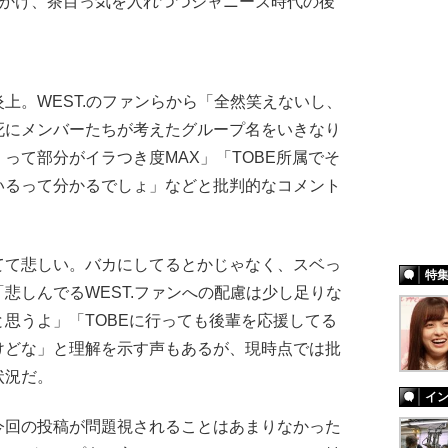
っかけ、茶目っ気を入れつつジャニーズ時代の後
。WEST.のファンらから「全然笑えないし、
死にメンバーたちが考えたグループ名をいきなり
って部分がイラつき度MAX」「TOBE所属でそ
いるって分かるでしょ」などと批判的なコメント
て悲しい。バカにしてるとかじゃなく、スベっ
特
悲しんでるWEST.ファンへの配慮は少し足りな
思うよ」「TOBEに行っても後輩を応援してる
けどな」と理解を示す声もあるが、現時点では批
状況だ。
イ
回の投稿が問題視されることはあまりなかった