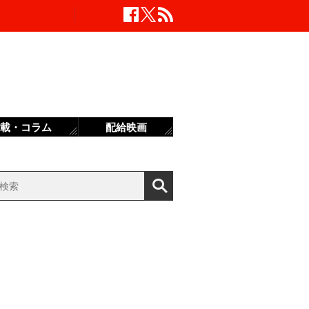
載・コラム
配給映画