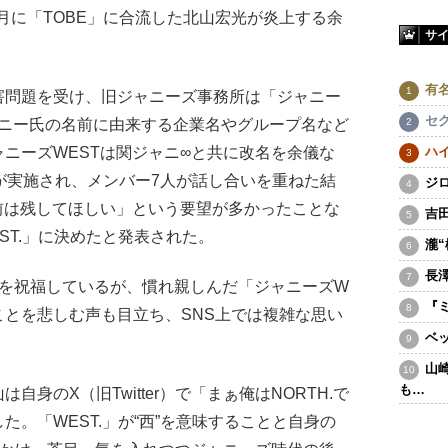
2で9月に「TOBE」に合流した北山宏光が炎上する余
サ
有
問題を受け、旧ジャニーズ事務所は「ジャニー
セ
ャニー氏の名前に由来する企業名やグループ名など
ニーズWESTは関ジャニ∞と共に改名を余儀な
ハ
が実施され、メンバー7人が話し合いを重ねた結
ジ
前は残してほしい」という要望が多かったことな
吉
ST.」に決めたと発表された。
瀧
長
を祝福しているが、慣れ親しんだ「ジャニーズW
『
ことを悲しむ声も目立ち、SNS上では複雑な思い
ベ
山
も…
身のX（旧Twitter）で「まぁ俺はNORTH.で
。「WEST.」が“西”を意味することと自身の