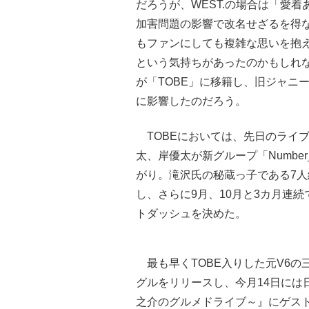
だろうが、WEST.の場合は「愛
加害問題の影響で改名せざるを得
もファンにしても複雑な思いを抱
という気持ちがあったのかもしれ
が「TOBE」に移籍し、旧ジャニ
に影響したのだろう。
TOBEにおいては、先日のライブ配信
太、岸優太が新グループ「Numbe
がり。滝沢氏の秘蔵っ子である7人
し、さらに9月、10月と3カ月連
トダッシュを決めた。
最も早くTOBE入りした元V6の
グルをリリースし、今月14日には
之介のグルメドライブ～』にゲスト