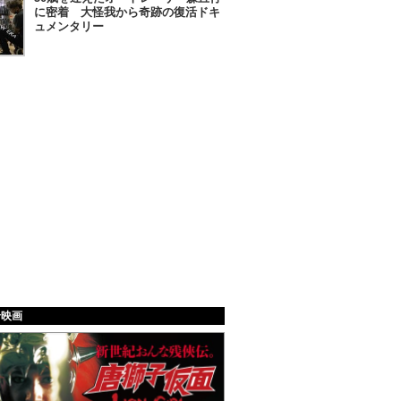
に密着 大怪我から奇跡の復活ドキ
ュメンタリー
給映画