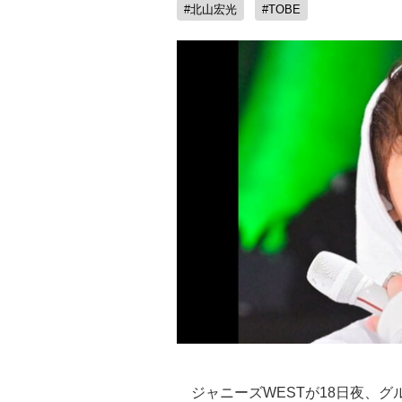
#北山宏光
#TOBE
ジャニーズWESTが18日夜、グ