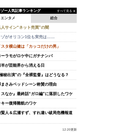
イゾー人気記事ランキング
すべて見る
エンタメ
総合
名人サイン“ネット売買”の闇
クゾがオリコン1位も実売は……
イスタ横山健は「カッコだけの男」
ローラモがロケ中にガチナンパ
田羊が芸能界から消える日
“極秘出演”の『全裸監督』はどうなる？
澤まさみベッドシーン称賛の理由
ミスなか』最終話“ガロ編”に落胆したワケ
ッキー復帰難航のワケ
崎賢人＆広瀬すず、すれ違い破局危機報道
12:20更新