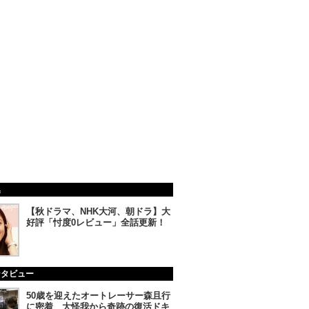
集
【秋ドラマ、NHK大河、朝ドラ】大
好評「忖度0レビュー」全話更新！
ンタビュー
50歳を迎えたオートレーサー森且行
に密着 大怪我から奇跡の復活ドキ