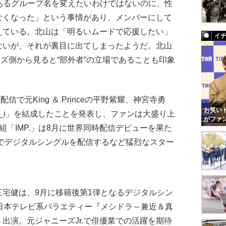
着あるグループ名を変えたいわけではないのに、性
なくなった」という事情があり、メンバーにして
えている。北山は「明るいムードで応援したい」
イ
ないが、それが裏目に出てしまったようだ。北山
ーズ側から見ると“部外者”の立場であることも印象
で元King ＆ Princeの平野紫耀、神宮寺勇
お笑いト
r_i」を結成したことを発表し、ファンは大盛り上
がファ
組「IMP.」は8月に世界同時配信デビューを果た
続でデジタルシングルを配信するなど猛烈なスター
三宅健は、9月に移籍後第1弾となるデジタルシン
日本テレビ系バラエティー『メシドラ～兼近＆真
出演。元ジャニーズJr.で俳優業での活躍を期待