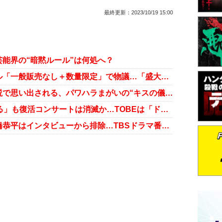
最終更新：
2023/10/19 15:00
能界の“暗黙ルール”は何処へ？
キスマイ、北山宏光の卒業シングル「一般販売なし＋数量限定」で物議…「盛大に見送りたいのに」
キスマイ北山「滝沢秀明と合流」説で思い出される、パワハラまがいの“キスの儀式”
嵐、25周年で「東京ドーム押さえる」も復活コンサートは消滅か…TOBEは「ドームイベント匂わせ」で明暗くっきり
道枝駿佑は電波ジャック不在、高橋恭平はインタビューから排除…TBSドラマ番宣で「旧ジャニーズ外し」が物議