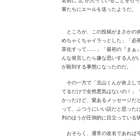
名前に“北”が入っていることを引
輩たちにエールを送ったようだ。
ところが、この投稿がまさかの炎上
めちゃくちゃイラっとした」「必
茶化すって……」「最初の『まぁ』
んな発言したら嫌な思いする人が
が殺到する事態になったのだ。
その一方で「北山くんが炎上して
てるだけで全然悪気はないの！」「
かったけど、愛あるメッセージだと
って、ふつうにいい話だと思った
判のほうが圧倒的に目立っている
おそらく、通常の改名であれば今