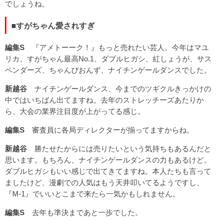
でしょうね。
■すがちゃん愛されすぎ
編集S
『アメトーーク！』もっと売れたい芸人。今年はマユ
リカ、すがちゃん最高No.1、ダブルヒガシ、紅しょうが、サス
ペンダーズ、ちゃんぴおんず、ナイチンゲールダンスでした。
新越谷
ナイチンゲールダンス、今までのツギクルきっかけの
中ではいちばん出てますね。去年のストレッチーズあたりか
ら、大会の業界注目度が上がってる感じ。
編集S
審査員に各局ディレクターが揃ってますからね。
新越谷
勝たせたからには売りたいという気持ちもあるんだと
思います。もちろん、ナイチンゲールダンスの力もあるけど。
ダブルヒガシもいい感じで出てきてますね。本人たちも言って
ましたけど、漫劇での人気はもう天井叩いてるようですし、
『M-1』でいいとこまで来たら一気かもしれません。
編集S
去年も準決まであと一歩でした。