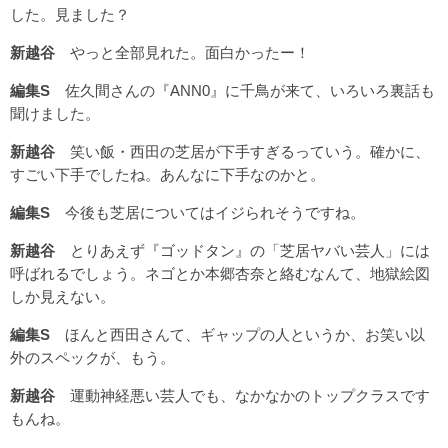
した。見ました？
新越谷
やっと全部見れた。面白かったー！
編集S
佐久間さんの『ANN0』に千鳥が来て、いろいろ裏話も
聞けました。
新越谷
笑い飯・西田の芝居が下手すぎるっていう。確かに、
すごい下手でしたね。あんなに下手なのかと。
編集S
今後も芝居についてはイジられそうですね。
新越谷
とりあえず『ゴッドタン』の「芝居ヤバい芸人」には
呼ばれるでしょう。ネゴとか本郷杏奈と絡むなんて、地獄絵図
しか見えない。
編集S
ほんと西田さんて、ギャップの人というか、お笑い以
外のスペックが、もう。
新越谷
運動神経悪い芸人でも、なかなかのトップクラスです
もんね。