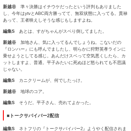
新越谷
準々決勝はイチウケだったという評判もありました
し、今年はytvとABC両方勝ってて、無双状態に入ってる。貫禄
あって、王者映えしそうな感じもしますよね。
編集S
あとは、すがちゃんがスベり倒してました。
新越谷
加地さん、気に入ってるんでしょうね。こないだの
『ロンハー』にも呼んでましたし、明らかに狩野英孝ラインに
乗せようとしてる感じ。あんだけスベって空気悪くしたら、カ
ットしますよ、普通。平子みたいに死ぬほど怒られても不思議
じゃない。
編集S
カニクリームが、何でしたっけ。
新越谷
地球のコア。
編集S
そうだ。平子さん、売れてよかった。
■トークサバイバー2配信
編集S
ネトフリの『トークサバイバー2』ようやく配信されま