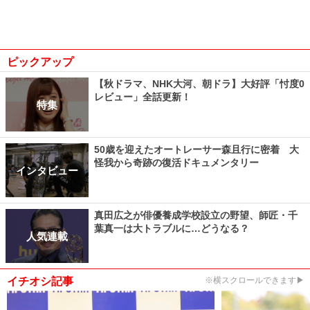
ピックアップ
【秋ドラマ、NHK大河、朝ドラ】大好評「忖度0
レビュー」全話更新！
特集
50歳を迎えたオートレーサー森且行に密着 大
怪我から奇跡の復活ドキュメンタリー
インタビュー
真田広之が俳優養成学校設立の野望、師匠・千
葉真一は大トラブルに…どうなる？
人気連載
イチオシ記事
※横スクロールできます▶