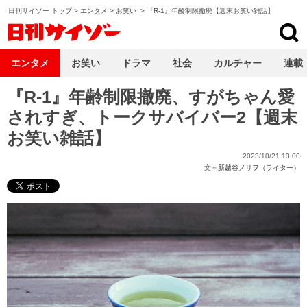
日刊サイゾー トップ
>
エンタメ
>
お笑い
>
『R-1』年齢制限撤廃【週末お笑い雑話】
日刊サイゾー
エンタメ
お笑い
ドラマ
社会
カルチャー
連載
『R-1』年齢制限撤廃、すがちゃん愛
されすぎ、トークサバイバー2【週末
お笑い雑話】
2023/10/21 13:00
文＝
新越谷ノリヲ（ライター）