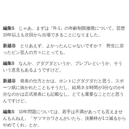
編集S
じゃあ、まずは『R-1』の年齢制限撤廃について。芸歴
10年以上も次回から出場できることになりました。
新越谷
とりあえず、よかったんじゃないですか？ 野生に戻
ったピン芸人の方々にとっても。
編集S
なんか、グダグダというか、ブレブレというか、そう
いう意見もあるようですけど。
新越谷
発表の仕方とかは、ホントにグダグダだと思う。スポ
ーツ紙に抜かれたこともそうだし、結局ネタ時間が3分なのか4
分なのかは正式発表にも記載なし。とても重要なことだと思う
んですけど。
編集S
10年問題については、若手は不満があっても言えませ
んもんねえ。「サツマカワさんがいたら、決勝枠が1コ減るから
やめてくれ」とか。