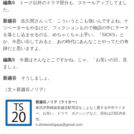
編集S
トーク以外のドラマ部分も、スケールアップしてまし
た。
新越谷
佐久間さんって、こういうとこも強いんですよね。ケ
ツベーターもやるけど、フィクションもので物語の中にテーマ
を落とし込ませるのも、めちゃくちゃ上手い。『SICKS』と
か、今思い出してみると、あの時代にあんなことやってたの奇
跡だと思いますよ。
編集S
今週はそんなとこですかね。じゃ、「お笑いの日」見
ましょ。
新越谷
そうしましょ。
（文＝新越谷ノリヲ）
新越谷ノリヲ（ライター）
東武伊勢崎線新越谷駅周辺をこよなく愛する中年ライタ
ー。お笑い、ドラマ、ボクシングなど。現在は23区内在
住。
n.shinkoshigaya@gmail.com