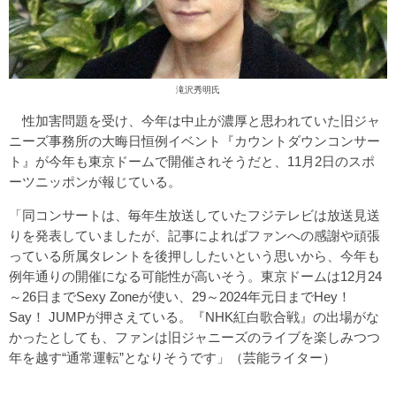
滝沢秀明氏
性加害問題を受け、今年は中止が濃厚と思われていた旧ジャ
ニーズ事務所の大晦日恒例イベント『カウントダウンコンサー
ト』が今年も東京ドームで開催されそうだと、11月2日のスポ
ーツニッポンが報じている。
「同コンサートは、毎年生放送していたフジテレビは放送見送
りを発表していましたが、記事によればファンへの感謝や頑張
っている所属タレントを後押ししたいという思いから、今年も
例年通りの開催になる可能性が高いそう。東京ドームは12月24
～26日までSexy Zoneが使い、29～2024年元日までHey！
Say！ JUMPが押さえている。『NHK紅白歌合戦』の出場がな
かったとしても、ファンは旧ジャニーズのライブを楽しみつつ
年を越す“通常運転”となりそうです」（芸能ライター）