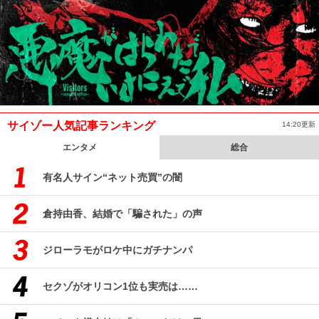
サイゾー人気記事ランキング
14:20更新
エンタメ
総合
有名人サイン“ネット売買”の闇
倉持由香、結婚で「騙された」の声
ジローラモがロケ中にガチナンパ
セクゾがオリコン1位も実売は……