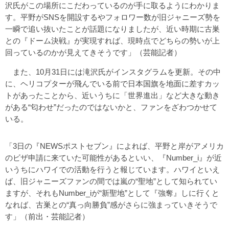
沢氏がこの場所にこだわっているのが手に取るようにわかりま
す。平野がSNSを開設するやフォロワー数が旧ジャニーズ勢を
一瞬で追い抜いたことが話題になりましたが、近い時期に古巣
との『ドーム決戦』が実現すれば、現時点でどちらの勢いが上
回っているのかが見えてきそうです」（芸能記者）
また、10月31日には滝沢氏がインスタグラムを更新。その中
に、ヘリコプターが飛んでいる前で日本国旗を地面に差すカッ
トがあったことから、近いうちに「世界進出」など大きな動き
がある“匂わせ”だったのではないかと、ファンをざわつかせて
いる。
「3日の『NEWSポストセブン』によれば、平野と岸がアメリカ
のビザ申請に来ていた可能性があるといい、『Number_i』が近
いうちにハワイでの活動を行うと報じています。ハワイといえ
ば、旧ジャニーズファンの間では嵐の“聖地”として知られてい
ますが、それもNumber_iが“新聖地”として『強奪』しに行くと
なれば、古巣との“真っ向勝負”感がさらに強まっていきそうで
す」（前出・芸能記者）