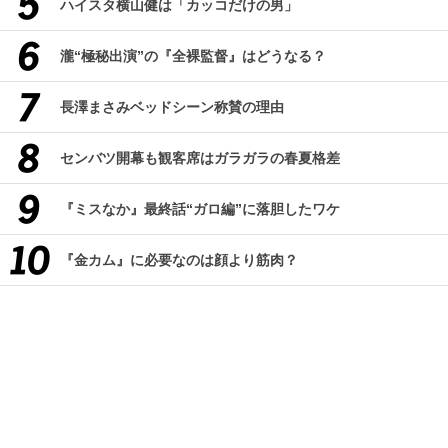
ハイスタ横山健は「カッコだけの男」
瀧“極秘出演”の『全裸監督』はどうなる？
長澤まさみベッドシーン称賛の理由
センバツ開幕も観客席はガラガラの春夏格差
『ミスなか』最終話“ガロ編”に落胆したワケ
『金カム』に必要なのは顔より筋肉？