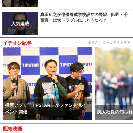
真田広之が俳優養成学校設立の野望、師匠・千
葉真一は大トラブルに…どうなる？
人気連載
イチオシ記事
※横スクロールできます▶
投票アプリ「TIPSTAR」がファン交流イ
ベント開催
美人社長の知られ
配給映画