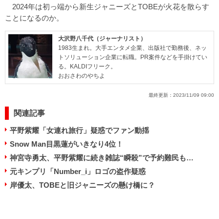
2024年は初っ端から新生ジャニーズとTOBEが火花を散らす
ことになるのか。
大沢野八千代（ジャーナリスト）
1983生まれ。大手エンタメ企業、出版社で勤務後、ネッ
トソリューション企業に転職。PR案件などを手掛けてい
る。KALDIフリーク。
おおさわのやちよ
最終更新：
2023/11/09 09:00
関連記事
平野紫耀「女連れ旅行」疑惑でファン動揺
Snow Man目黒蓮がいきなり4位！
神宮寺勇太、平野紫耀に続き雑誌“瞬殺”で予約難民も…
元キンプリ「Number_i」ロゴの盗作疑惑
岸優太、TOBEと旧ジャニーズの懸け橋に？