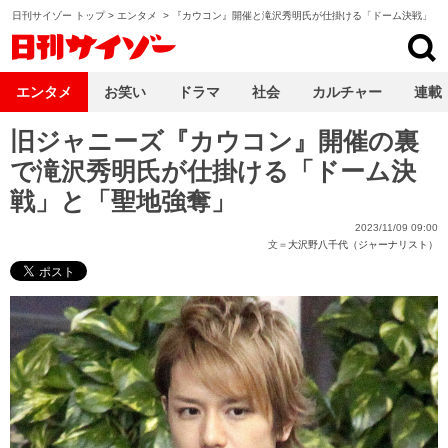
日刊サイゾー トップ
>
エンタメ
>
『カウコン』開催と滝沢秀明氏が仕掛ける「ドーム決戦」
日刊サイゾー
エンタメ
お笑い
ドラマ
社会
カルチャー
連載
旧ジャニーズ『カウコン』開催の裏
で滝沢秀明氏が仕掛ける「ドーム決
戦」と「聖地強奪」
2023/11/09 09:00
文＝
大沢野八千代（ジャーナリスト）