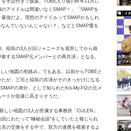
を手話付きで披露。TOBE入り後の昨年11月に
究極のアイドルは間違いなくSMAP！」「SMAPを
イ
最強だよ。理想のアイドルってSMAPかもしれ
ルなんていないんじゃない？」などとSMAP愛を
、稲垣の3人が旧ジャニーズを退所してから絡
敬するSMAP元メンバーとの再共演」となる。
お笑いト
がファ
しい地図の初絡み」でもある。以前からTOBEと
いたが、三宅と稲垣の共演がそのきっかけになる
MAPの弟分」として知られたKis-My-Ft2の元メ
ムードが急速に高まりそうだ。
しい地図の3人が所属する事務所「CULEN」
回にわたって“極秘会談”をしていたと報じられ
意見の交換をする中で、双方の連携を模索するよ