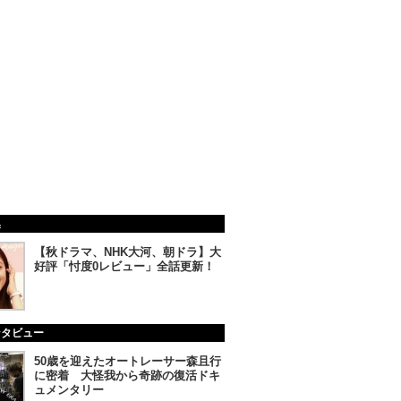
集
【秋ドラマ、NHK大河、朝ドラ】大
好評「忖度0レビュー」全話更新！
ンタビュー
50歳を迎えたオートレーサー森且行
に密着 大怪我から奇跡の復活ドキ
ュメンタリー