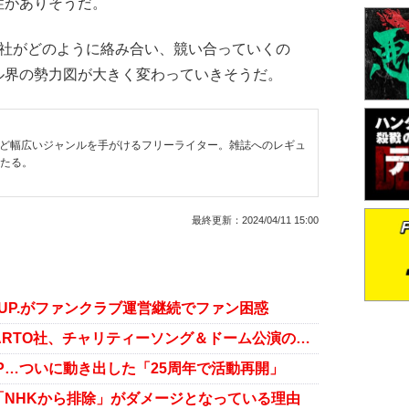
性がありそうだ。
社がどのように絡み合い、競い合っていくの
ル界の勢力図が大きく変わっていきそうだ。
など幅広いジャンルを手がけるフリーライター。雑誌へのレギュ
わたる。
最終更新：
2024/04/11 15:00
E-UP.がファンクラブ運営継続でファン困惑
滝沢氏は競合否定も…TOBEとSTARTO社、チャリティーソング＆ドーム公演の「かぶり」にファン複雑
P…ついに動き出した「25周年で活動再開」
NHKから排除」がダメージとなっている理由