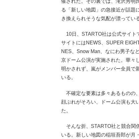
催された。その裏では、滝沢秀明氏
る「新しい地図」の急接近が話題
き換えられそうな気配が漂ってい
10日、STARTO社は公式サイト
サイトにはNEWS、SUPER EIGHT、KA
NES、Snow Man、なにわ男子
京ドーム公演が実施された。華々
明かされず、嵐がメンバー全員で
いる。
不確定な要素は多々あるものの、
顔ぶれがそろい、ドーム公演も大
た。
そんな折、STARTO社と競合関
いる。新しい地図の稲垣吾郎が月