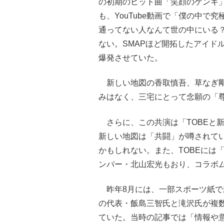
の初期のヒット曲「笑顔のゲンキ」
も、YouTube動画で「僕の中で
通ってない人なんて世の中にいる？
ない。SMAPほど開拓したアイド
爆発させていた。
新しい地図の香取慎吾、草なぎ剛
みはなく、三宅にとって念願の「尊
さらに、この共演は「TOBEと新
新しい地図は「共闘」が噂されて
かもしれない。また、TOBEには「S
ンバー・北山宏光もおり、コラボ
昨年8月には、一部スポーツ紙で新
の代表・飯島三智氏と滝沢氏が複数
ていた。当時の記事では「情報や