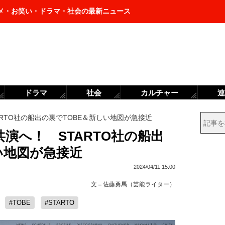
メ・お笑い・ドラマ・社会の最新ニュース
ドラマ
社会
カルチャー
連
ARTO社の船出の裏でTOBE＆新しい地図が急接近
演へ！ STARTO社の船出
い地図が急接近
2024/04/11 15:00
文＝
佐藤勇馬（芸能ライター）
#TOBE
#STARTO