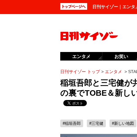
日刊サイゾー｜エンタ
エンタメ
お笑い
日刊サイゾー トップ
>
エンタメ
>
ST
稲垣吾郎と三宅健が共
の裏でTOBE＆新し
#稲垣吾郎
#三宅健
#新しい地図