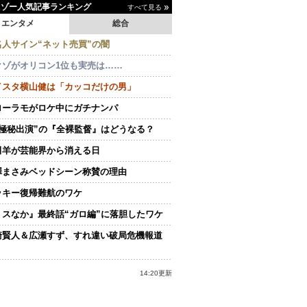
イゾー人気記事ランキング
すべて見る
エンタメ
総合
名人サイン“ネット売買”の闇
クゾがオリコン1位も実売は……
イスタ横山健は「カッコだけの男」
ローラモがロケ中にガチナンパ
“極秘出演”の『全裸監督』はどうなる？
田羊が芸能界から消える日
澤まさみベッドシーン称賛の理由
ッキー復帰難航のワケ
ミスなか』最終話“ガロ編”に落胆したワケ
崎賢人＆広瀬すず、すれ違い破局危機報道
14:20更新