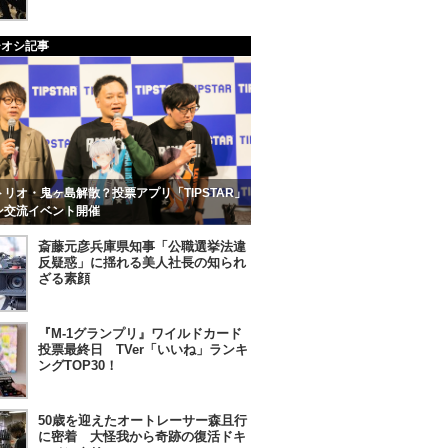
チオシ記事
リオ・鬼ヶ島解散？投票アプリ「TIPSTAR」
ン交流イベント開催
斎藤元彦兵庫県知事「公職選挙法違
反疑惑」に揺れる美人社長の知られ
ざる素顔
『M-1グランプリ』ワイルドカード
投票最終日 TVer「いいね」ランキ
ングTOP30！
50歳を迎えたオートレーサー森且行
に密着 大怪我から奇跡の復活ドキ