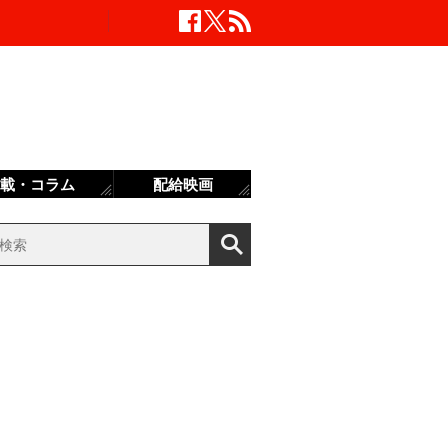
載・コラム
配給映画