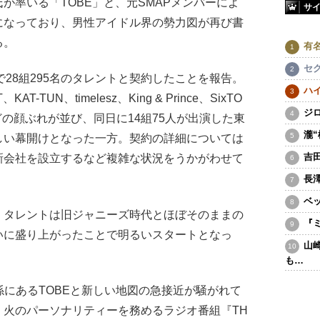
が率いる「TOBE」と、元SMAPメンバーによ
サ
になっており、男性アイドル界の勢力図が再び書
る。
有
セ
で28組295名のタレントと契約したことを報告。
ハ
T-TUN、timelesz、King & Prince、SixTO
ジ
などの顔ぶれが並び、同日に14組75人が出演した東
瀧
しい幕開けとなった一方。契約の詳細については
吉
新会社を設立するなど複雑な状況をうかがわせて
長
ベ
タレントは旧ジャニーズ時代とほぼそのままの
『
いに盛り上がったことで明るいスタートとなっ
山
も…
係にあるTOBEと新しい地図の急接近が騒がれて
・火のパーソナリティーを務めるラジオ番組『TH