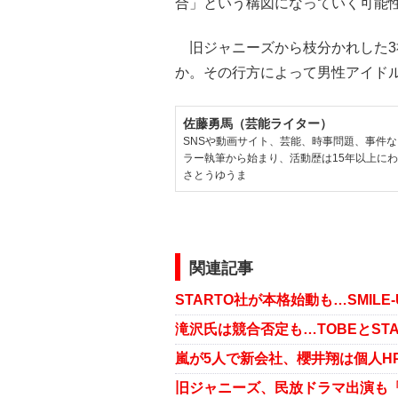
合」という構図になっていく可能
旧ジャニーズから枝分かれした3
か。その行方によって男性アイド
佐藤勇馬（芸能ライター）
SNSや動画サイト、芸能、時事問題、事件
ラー執筆から始まり、活動歴は15年以上に
さとうゆうま
関連記事
STARTO社が本格始動も…SMIL
嵐が5人で新会社、櫻井翔は個人H
旧ジャニーズ、民放ドラマ出演も「