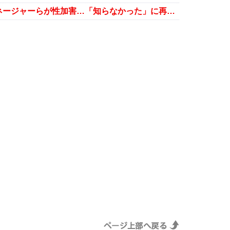
旧ジャニーズ、東山紀之氏の元マネージャーらが性加害…「知らなかった」に再び疑問符