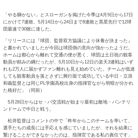
「やる獅かない」とスローガンを掲げた今季は4月9日から17日
にかけて7連敗、5月14日から24日まで8連敗と黒星先行で12球
団最速で30敗に達した。
「リリースには『球団、監督双方協議により休養が決まった』
と書かれていましたが今回は球団側の意向が強かったようだ。
ホームは都心から離れて交通の便が悪く、球団は土日祝の観客
動員が頼みの綱だったが、5月10日から12日の楽天3連戦はいず
れも2万人に届かずファン離れも見え始めていた。チームが低迷
しても観客動員を落とさずに興行面で成功している中日・立浪
和義監督とは同じPL学園高校出身の指揮官ながら明暗が分かれ
た格好だ」（同前）
5月28日からはセ・パ交流戦が始まり最初は敵地・バンテリ
ンドームで中日と戦う。
松井監督はコメントの中で「昨年からこのチームを率いて、
選手たちの成長には手応えを感じていましたが、それを結果に
繋げることができなかったのは、指揮官である私の責任です」