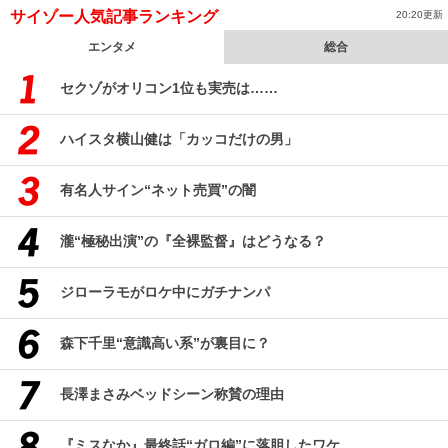
サイゾー人気記事ランキング
20:20更新
エンタメ
総合
セクゾがオリコン1位も実売は……
ハイスタ横山健は「カッコだけの男」
有名人サイン“ネット売買”の闇
瀧“極秘出演”の『全裸監督』はどうなる？
ジローラモがロケ中にガチナンパ
森下千里“意識高い系”が裏目に？
長澤まさみベッドシーン称賛の理由
『ミスなか』最終話“ガロ編”に落胆したワケ