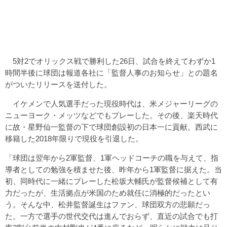
5対2でオリックス戦で勝利した26日、試合を終えてわずか1
時間半後に球団は報道各社に「監督人事のお知らせ」との題名
がついたリリースを送付した。
イケメンで人気選手だった現役時代は、米メジャーリーグの
ニューヨーク・メッツなどでもプレーした。その後、楽天時代
に故・星野仙一監督の下で球団創設初の日本一に貢献。西武に
移籍した2018年限りで現役を引退した。
「球団は翌年から2軍監督、1軍ヘッドコーチの職を与えて、指
導者としての勉強を積ませた後、昨年から1軍監督に据えた。当
初、同時代に一緒にプレーした松坂大輔氏が監督候補として有
力だったが、生活拠点が米国のため就任に消極的だったとい
う。そんな中、松井監督誕生はファン、球団双方の悲願だっ
た。一方で選手の世代交代は進んでおらず、直近の試合でも打