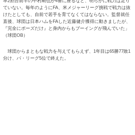
率2割台前半の中村剛也が4番に座るなど、明らかに戦力は足り
ていない。毎年のようにFA、米メジャーリーグ挑戦で戦力は抜
けたとしても、自前で若手を育てなくてはならない。監督就任
直後、球団は日本ハムをFAした近藤健介獲得に動きましたが、
『完全にポーズだけ』と身内からもブーイングが飛んでいた」
（球団OB）
球団からまともな戦力を与えてもらえず、1年目は65勝77敗1
分け、パ・リーグ5位で終えた。