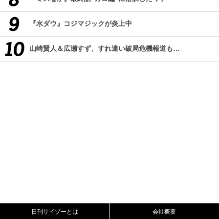
『水ダウ』コジマジックが炎上中
山崎賢人＆広瀬すず、すれ違い破局危機報道も…
日刊サイゾーとは
会社概要