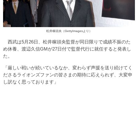
松井稼頭央（GettyImagesより）
西武は5月26日、松井稼頭央監督が同日限りで成績不振のた
め休養、渡辺久信GMが27日付で監督代行に就任すると発表し
た。
「厳しい戦いが続いているなか、変わらず声援を送り続けてく
ださるライオンズファンの皆さまの期待に応えられず、大変申
し訳なく思っております」