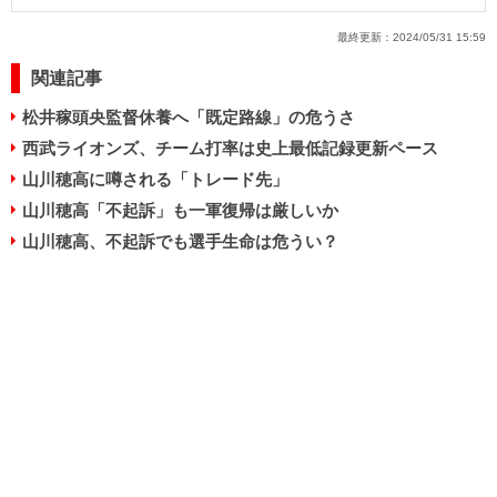
最終更新：
2024/05/31 15:59
関連記事
松井稼頭央監督休養へ「既定路線」の危うさ
西武ライオンズ、チーム打率は史上最低記録更新ペース
山川穂高に噂される「トレード先」
山川穂高「不起訴」も一軍復帰は厳しいか
山川穂高、不起訴でも選手生命は危うい？