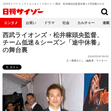
日刊サイゾー トップ
>
エンタメ
>
スポーツ
>
西武・松井稼頭央監督休養とV字回復のカギ
日刊サイゾー
エンタメ
お笑い
ドラマ
社会
カルチャー
連載
西武ライオンズ・松井稼頭央監督、
チーム低迷＆シーズン「途中休養」
の舞台裏
2024/05/30 09:00
文＝
黒崎さとし（編集者・ライター）