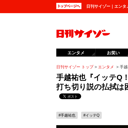
日刊サイゾー｜エンタ
エンタメ
お笑い
日刊サイゾー トップ
>
エンタメ
>
手越
手越祐也『イッテQ
打ち切り説の払拭は
#手越祐也
#イッテQ