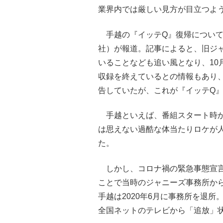
業界内では厳しい見方が目立つよ
手越の『イッテQ』復帰については
社）が報道。記事によると、旧ジ
いることなども追い風となり、10
収録を終えているとの情報もあり、
告していたが、これが『イッテQ
手越といえば、番組スタート時か
は思えない過酷な体当たりロケが
た。
しかし、コロナ禍の緊急事態宣言
ことで当時のジャニーズ事務所か
手越は2020年6月に事務所を退
全国ネットのテレビから「追放」