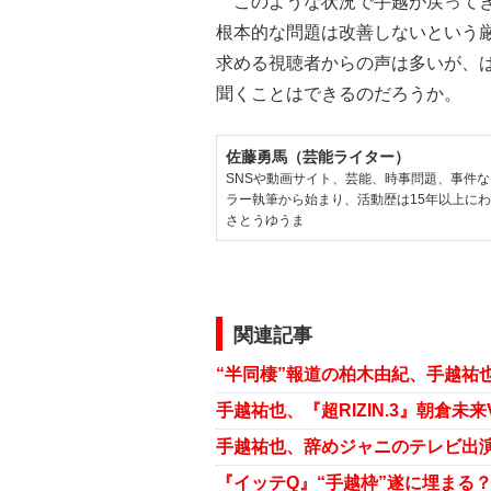
このような状況で手越が戻ってき
根本的な問題は改善しないという
求める視聴者からの声は多いが、
聞くことはできるのだろうか。
佐藤勇馬（芸能ライター）
SNSや動画サイト、芸能、時事問題、事件
ラー執筆から始まり、活動歴は15年以上に
さとうゆうま
関連記事
“半同棲”報道の柏木由紀、手越祐
手越祐也、辞めジャニのテレビ出演
『イッテQ』“手越枠”遂に埋まる