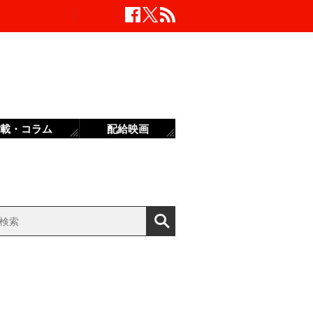
載・コラム
配給映画