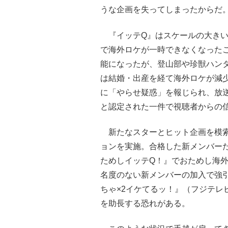
うな企画を失ってしまったからだ
『イッテQ』はスケールの大きい
で海外ロケが一時できなくなった
能になったが、登山部や珍獣ハン
は結婚・出産を経て海外ロケが減少
に「やらせ疑惑」を報じられ、放送
と認定された一件で視聴者からの
新たなスターとヒット企画を模索
ョンを実施。合格した新メンバーた
ためしイッテQ！』でおためし海
名度のない新メンバーの加入で強
ちゃ×2イケてるッ！』（フジテレ
を助長する恐れがある。