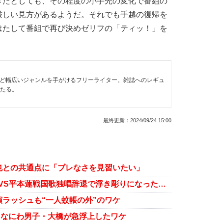
たとしても、その程度の小手先の変化で番組の
厳しい見方があるようだ。それでも手越の復帰を
はたして番組で再び決めゼリフの「ティッ！」を
など幅広いジャンルを手がけるフリーライター。雑誌へのレギュ
わたる。
最終更新：
2024/09/24 15:00
也との共通点に「ブレなさを見習いたい」
手越祐也、『超RIZIN.3』朝倉未来VS平本蓮戦国歌独唱辞退で浮き彫りになった運営の“芸能ビジネス感覚”
ラッシュも“一人蚊帳の外”のワケ
？なにわ男子・大橋が急浮上したワケ