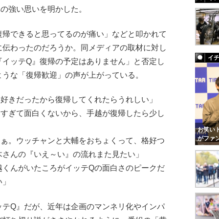
への強い思いを明かした。
帰できると思ってるのが痛い」などと叩かれて
に伝わったのだろうか。同メディアの取材に対し
イ
『イッテQ』復帰の予定はありません」と否定し
ような「復帰歓迎」の声が上がっている。
大好きだったから復帰してくれたらうれしい」
りすぎて面白くないから、手越が復帰したら少し
お笑いト
がファ
なぁ。ウッチャンと大輔をおちょくって、格好つ
木さんの『いえ～い』の流れまた見たい」
越くんがいたころがイッテQの面白さのピークだ
い」
テQ』だが、近年は企画のマンネリ化やインパ