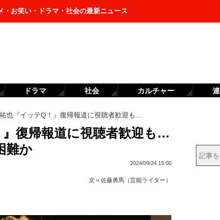
メ・お笑い・ドラマ・社会の最新ニュース
ドラマ
社会
カルチャー
連
祐也『イッテQ！』復帰報道に視聴者歓迎も…
！』復帰報道に視聴者歓迎も…
困難か
2024/09/24 15:00
文＝
佐藤勇馬（芸能ライター）