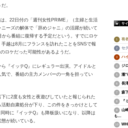
うだ。
、22日付の「週刊女性PRIME」（主婦と生活
サ
ャニーズの解体で「辞めジャニ」の活躍が続いて
月から番組に復帰する予定だという。すでにロケ
有
手越は8月にフランスを訪れたことをSNSで報
セ
』のロケだった可能性があるようだ。
ハ
ジ
ら『イッテQ』にレギュラー出演。アイドルと
人気で、番組の主力メンバーの一角を担ってい
瀧
長
森
下に2度も女性と夜遊びしていたと報じられた
『
ら活動自粛処分が下り、この件をきっかけとして
山
所。同時に『イッテQ』も降板扱いになり、以降は
も…
状態が続いている。
WH