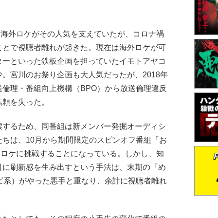
。
海外ロケがその人気を支えていたが、コロナ禍
ことで視聴者離れが起きた。現在は海外ロケが可
ターといった鉄板企画を担っていたイモトアヤコ
。宮川のお祭り企画も大人気だったが、2018年
倫理・番組向上機構（BPO）から放送倫理違反
信頼を失った。
するため、同番組は新メンバー発掘オーディシ
ちは、10月から期間限定のスピンオフ番組『お
外ロケに挑戦することになっている。しかし、知
引に刷新感を生み出すという手法は、末期の『め
ビ系）がやった悪手と重なり、余計に視聴者離れ