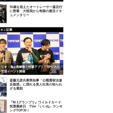
50歳を迎えたオートレーサー森且行
に密着 大怪我から奇跡の復活ドキ
ュメンタリー
チオシ記事
リオ・鬼ヶ島解散？投票アプリ「TIPSTAR」
ン交流イベント開催
斎藤元彦兵庫県知事「公職選挙法違
反疑惑」に揺れる美人社長の知られ
ざる素顔
『M-1グランプリ』ワイルドカード
投票最終日 TVer「いいね」ランキ
ングTOP30！