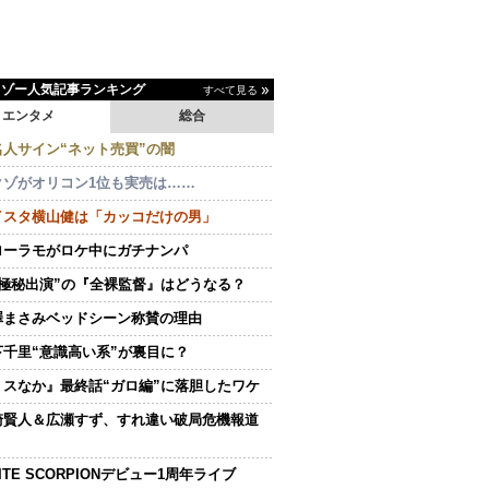
イゾー人気記事ランキング
すべて見る
エンタメ
総合
名人サイン“ネット売買”の闇
クゾがオリコン1位も実売は……
イスタ横山健は「カッコだけの男」
ローラモがロケ中にガチナンパ
“極秘出演”の『全裸監督』はどうなる？
澤まさみベッドシーン称賛の理由
下千里“意識高い系”が裏目に？
ミスなか』最終話“ガロ編”に落胆したワケ
崎賢人＆広瀬すず、すれ違い破局危機報道
ITE SCORPIONデビュー1周年ライブ