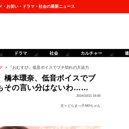
メ・お笑い・ドラマ・社会の最新ニュース
ドラマ
社会
カルチャー
連
マ
>
『おむすび』低音ボイスでブチ切れの大迫力
回 橋本環奈、低音ボイスでブ
もその言い分はないわ……
2024/10/21 16:00
文＝
どらまっ子AKIちゃん