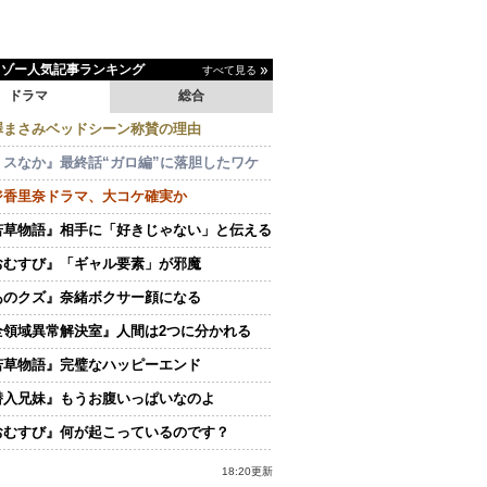
イゾー人気記事ランキング
すべて見る
ドラマ
総合
澤まさみベッドシーン称賛の理由
ミスなか』最終話“ガロ編”に落胆したワケ
ジ香里奈ドラマ、大コケ確実か
若草物語』相手に「好きじゃない」と伝える
おむすび』「ギャル要素」が邪魔
あのクズ』奈緒ボクサー顔になる
全領域異常解決室』人間は2つに分かれる
若草物語』完璧なハッピーエンド
潜入兄妹』もうお腹いっぱいなのよ
おむすび』何が起こっているのです？
18:20更新