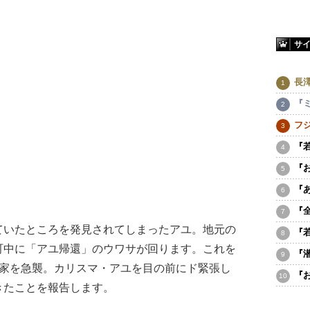
サ
長
『
フ
『
『
『
『
いたところを発見されてしまったアユ。地元の
『
町中に「アユ帰還」のウワサが回ります。これを
『
田家を急襲。カリスマ・アユを目の前にド緊張し
『
きたことを報告します。