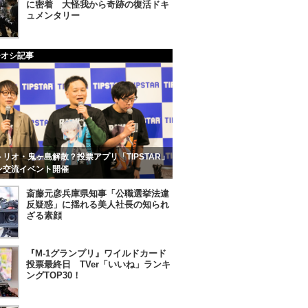
に密着 大怪我から奇跡の復活ドキ
ュメンタリー
チオシ記事
リオ・鬼ヶ島解散？投票アプリ「TIPSTAR」
ン交流イベント開催
斎藤元彦兵庫県知事「公職選挙法違
反疑惑」に揺れる美人社長の知られ
ざる素顔
『M-1グランプリ』ワイルドカード
投票最終日 TVer「いいね」ランキ
ングTOP30！