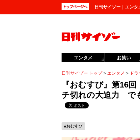
日刊サイゾー｜エンタ
エンタメ
お笑い
日刊サイゾー トップ
>
エンタメ
>
ドラ
『おむすび』第16
チ切れの大迫力 で
#おむすび