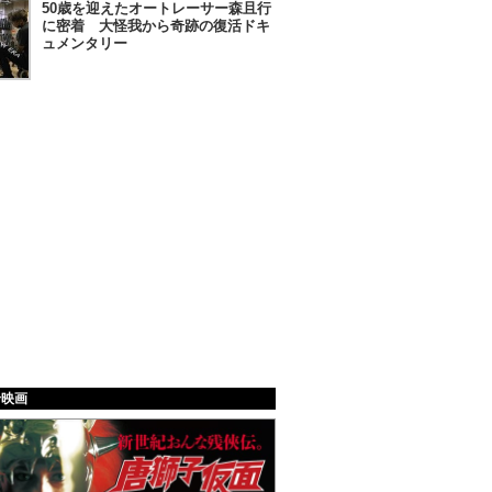
50歳を迎えたオートレーサー森且行
に密着 大怪我から奇跡の復活ドキ
ュメンタリー
給映画