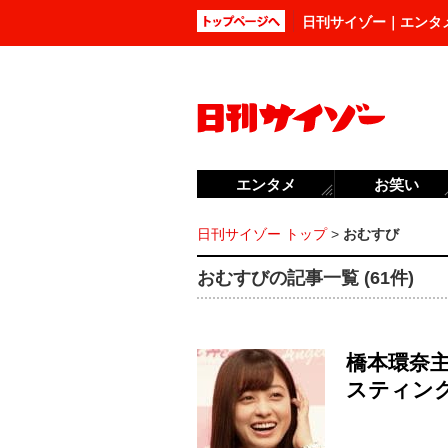
日刊サイゾー｜エンタ
エンタメ
お笑い
日刊サイゾー トップ
>
おむすび
おむすびの記事一覧 (61件)
橋本環奈
スティン