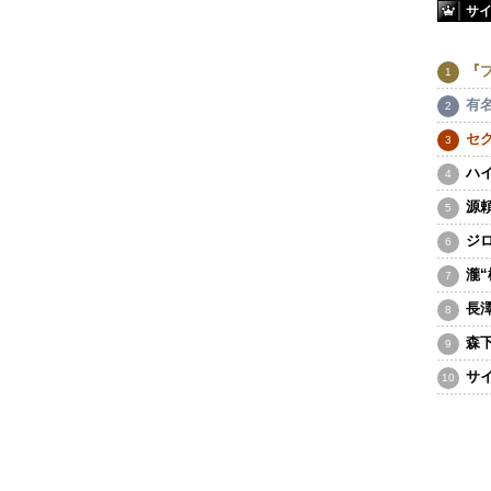
サ
『
有
セ
ハ
源
ジ
瀧
長
森
サ