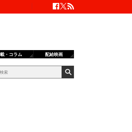
載・コラム
配給映画