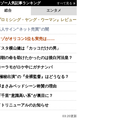
イゾー人気記事ランキング
すべて見る
総合
エンタメ
プロミシング・ヤング・ウーマン』レビュー
名人サイン“ネット売買”の闇
クゾがオリコン1位も実売は……
イスタ横山健は「カッコだけの男」
頼朝の命を助けたかったのは後白河法皇？
ローラモがロケ中にガチナンパ
“極秘出演”の『全裸監督』はどうなる？
澤まさみベッドシーン称賛の理由
下千里“意識高い系”が裏目に？
イトリニューアルのお知らせ
03:20更新