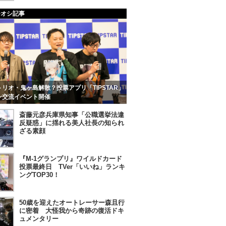
チオシ記事
リオ・鬼ヶ島解散？投票アプリ「TIPSTAR」
ン交流イベント開催
斎藤元彦兵庫県知事「公職選挙法違
反疑惑」に揺れる美人社長の知られ
ざる素顔
『M-1グランプリ』ワイルドカード
投票最終日 TVer「いいね」ランキ
ングTOP30！
50歳を迎えたオートレーサー森且行
に密着 大怪我から奇跡の復活ドキ
ュメンタリー