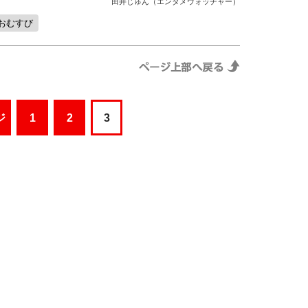
田井じゅん（エンタメウォッチャー）
おむすび
ジ
1
2
3