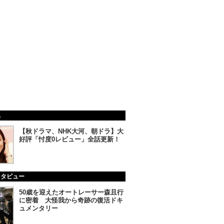
集
【秋ドラマ、NHK大河、朝ドラ】大
好評「忖度0レビュー」全話更新！
ンタビュー
50歳を迎えたオートレーサー森且行
に密着 大怪我から奇跡の復活ドキ
ュメンタリー