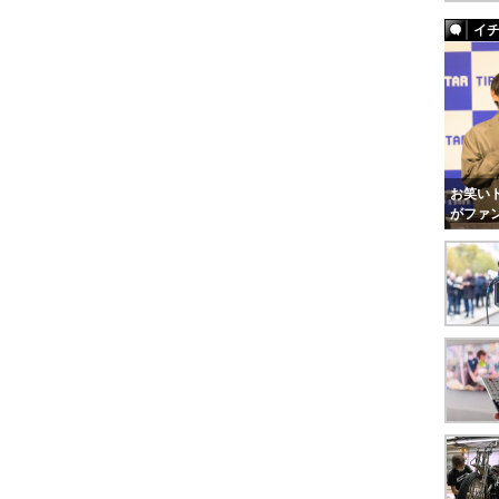
イ
お笑いト
がファ