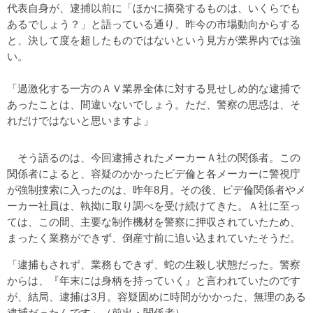
代表自身が、逮捕以前に「ほかに摘発するものは、いくらでも
あるでしょう？」と語っている通り、昨今の市場動向からする
と、決して度を超したものではないという見方が業界内では強
い。
「過激化する一方のＡＶ業界全体に対する見せしめ的な逮捕で
あったことは、間違いないでしょう。ただ、警察の思惑は、そ
れだけではないと思いますよ」
そう語るのは、今回逮捕されたメーカーＡ社の関係者。この
関係者によると、容疑のかかったビデ倫と各メーカーに警視庁
が強制捜索に入ったのは、昨年8月。その後、ビデ倫関係者やメ
ーカー社員は、執拗に取り調べを受け続けてきた。Ａ社に至っ
ては、この間、主要な制作機材を警察に押収されていたため、
まったく業務ができず、倒産寸前に追い込まれていたそうだ。
「逮捕もされず、業務もできず、蛇の生殺し状態だった。警察
からは、『年末には身柄を持っていく』と言われていたのです
が、結局、逮捕は3月。容疑固めに時間がかかった、無理のある
逮捕だったんです」（前出・関係者）