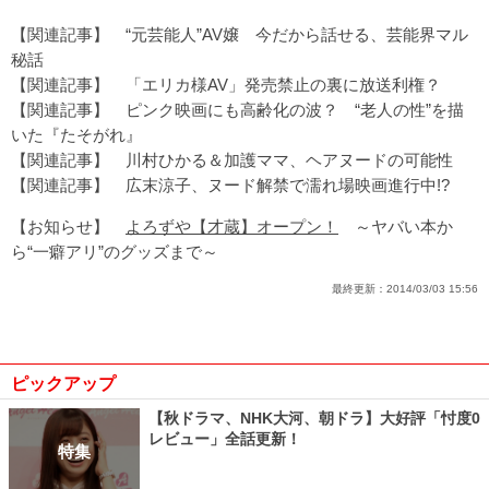
【関連記事】
“元芸能人”AV嬢 今だから話せる、芸能界マル
秘話
【関連記事】
「エリカ様AV」発売禁止の裏に放送利権？
【関連記事】
ピンク映画にも高齢化の波？ “老人の性”を描
いた『たそがれ』
【関連記事】
川村ひかる＆加護ママ、ヘアヌードの可能性
【関連記事】
広末涼子、ヌード解禁で濡れ場映画進行中!?
【お知らせ】
よろずや【才蔵】オープン！
～ヤバい本か
ら“一癖アリ”のグッズまで～
最終更新：
2014/03/03 15:56
ピックアップ
【秋ドラマ、NHK大河、朝ドラ】大好評「忖度0
レビュー」全話更新！
特集