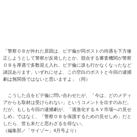
「警察ＯＢが外れた原因は、ビデ倫が同ポストの待遇を下方修
正しようとして警察が反発したとか、競合する審査機関が警察
ＯＢを厚遇で多数迎え入れ、ビデ倫に誰も行かなくなったなど
諸説あります。いずれにせよ、この空白のポストと今回の逮捕
劇は無関係ではないと思いますよ」（同）
こうした点をビデ倫に問い合わせたが、「今は、どのメディ
アからも取材は受けられない」というコメントを出すのみだ。
だが、もしも今回の逮捕劇が、「過激化するＡＶ市場への見せ
しめ」ではなく、「警察ＯＢを保護するための見せしめ」だと
したら、世も末だと思わざるを得ない。
（編集部／「サイゾー」4月号より）