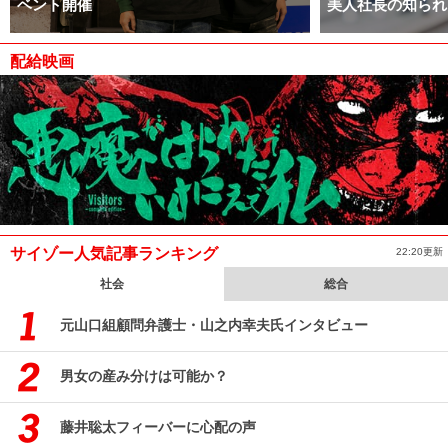
ベント開催
美人社長の知られ
配給映画
サイゾー人気記事ランキング
22:20更新
社会
総合
元山口組顧問弁護士・山之内幸夫氏インタビュー
男女の産み分けは可能か？
藤井聡太フィーバーに心配の声