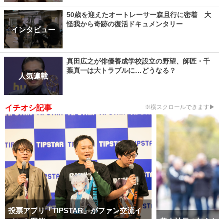
50歳を迎えたオートレーサー森且行に密着 大
怪我から奇跡の復活ドキュメンタリー
インタビュー
真田広之が俳優養成学校設立の野望、師匠・千
葉真一は大トラブルに…どうなる？
人気連載
イチオシ記事
※横スクロールできます▶
投票アプリ「TIPSTAR」がファン交流イ