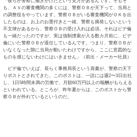
「彼らが警察に働きかけたという見方があるんです。そもそ
も、ＡＶの審査機関の多くには、警察ＯＢが天下って、当局と
の調整役をやっています。警察ＯＢがいる審査機関がＯＫを出
したものは、お上のお墨付きと一緒、警察も摘発しないという
不文律があるから、警察ＯＢの受け入れは必須。それはビデ倫
も一緒だったのですが、実は強制捜索が入る数カ月前に、ビデ
倫にいた警察ＯＢが退任しているんです。つまり、警察ＯＢが
いなくなった隙に当局が動いたわけですから、ここに意図的な
ものを感じないわけにはいきません」（前出・メーカー社員）
ビデ倫でいえば、長らく事務局長という肩書が、警察の天下
りポストとされてきた。このポストは、一説には週2〜3日出社
し、1日5時間未満の労働で、月額60万円以上の報酬がもらえる
といわれている。ところが、昨年夏からは、このポストから警
察ＯＢが外れているというのだ。