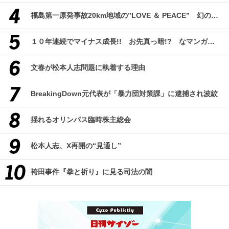
福島第一原発事故20km地域の”LOVE ＆ PEACE” 幻のコミューン「獏原人村」の現在
１０年連続でマイナス成長!! お先真っ暗!? なマンガ産業研究
文春が松本人志問題に執着する理由
BreakingDown元代表が「暴力団対策課」に逮捕され波紋
揺れるオリンパス臨時株主総会
松本人志、X再開の“見通し”
袴田事件『拳と祈り』に見る司法の闇