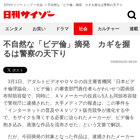
日刊サイゾー トップ
>
社会
>
不自然な「ビデ倫」摘発 カギを握るは警察の天下り
日刊サイゾー
エンタメ
お笑い
ドラマ
社会
カルチャー
連載
不自然な「ビデ倫」摘発 カギを握
るは警察の天下り
2008/03/20 09:00
3月1日、アダルトビデオやＤＶＤの自主審査機関「日本ビデ
オ倫理協会」（ビデ倫）の審査部門責任者らがわいせつ図画頒
布幇助容疑で、同時に、ＡＶメーカーの役員ら5人も同頒布容疑
で警視庁に逮捕された。大手メディアの報道は、この事件を
「インターネットの普及やＡＶソフト販売競争が激化する中
で、モザイクを薄くする必要に迫られたメーカーが、ビデ倫を
抱き込み、過激な作品を流布させた」という文脈で解説。
だが、今回摘発の対象となった作品は、逮捕されたメーカー