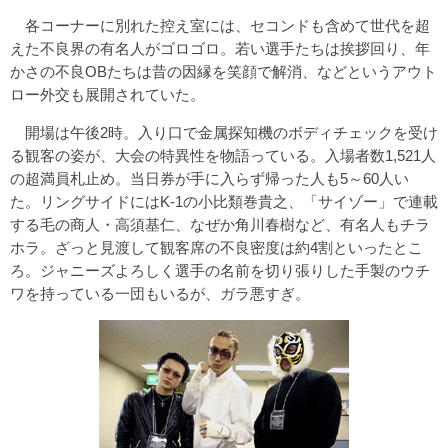
各コーナーに別れた控え室には、セコンドも含めて世代を超
えた不良界の有名人がゴロゴロ。若い選手たちは挨拶回り、年
かさの不良OBたちは昔の因縁を笑顔で解消、などというアウト
ロー外交も展開されていた。
開場は午後2時。入り口で金属探知機のボディチェックを受け
る観客の姿が、大会の特異性を物語っている。入場者数1,521人
の超満員札止め。当日券が手に入らず帰った人も5～60人い
た。リングサイドにはK-1の小比類巻貴之、「サイゾー」で連載
する毛の商人・高須基仁、なぜか角川春樹など、有名人もチラ
ホラ。ざっと見渡して観客席の不良密度は約4割といったとこ
ろ。ジャニーズよろしく選手の名前を切り張りした手製のウチ
ワを持っている一団もいるが、ガラ悪すぎ。