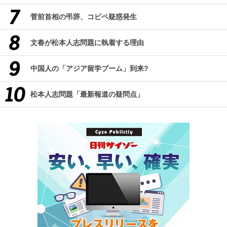
菅前首相の弔辞、コピペ疑惑発生
文春が松本人志問題に執着する理由
中国人の「アジア留学ブーム」到来?
松本人志問題「最新報道の疑問点」