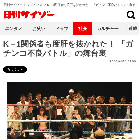
日刊サイゾー トップ
>
社会
>
K－1関係者も度肝を抜かれた！ 「ガチンコ不良バトル」の舞台裏
日刊サイゾー
エンタメ
お笑い
ドラマ
社会
カルチャー
連載
K－1関係者も度肝を抜かれた！ 「ガ
チンコ不良バトル」の舞台裏
2008/04/16 09:00