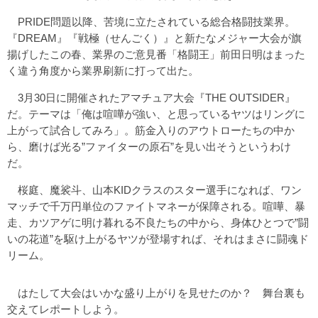
PRIDE問題以降、苦境に立たされている総合格闘技業界。
『DREAM』『戦極（せんごく）』と新たなメジャー大会が旗
揚げしたこの春、業界のご意見番「格闘王」前田日明はまった
く違う角度から業界刷新に打って出た。
3月30日に開催されたアマチュア大会『THE OUTSIDER』
だ。テーマは「俺は喧嘩が強い、と思っているヤツはリングに
上がって試合してみろ」。筋金入りのアウトローたちの中か
ら、磨けば光る”ファイターの原石”を見い出そうというわけ
だ。
桜庭、魔裟斗、山本KIDクラスのスター選手になれば、ワン
マッチで千万円単位のファイトマネーが保障される。喧嘩、暴
走、カツアゲに明け暮れる不良たちの中から、身体ひとつで”闘
いの花道”を駆け上がるヤツが登場すれば、それはまさに闘魂ド
リーム。
はたして大会はいかな盛り上がりを見せたのか？ 舞台裏も
交えてレポートしよう。