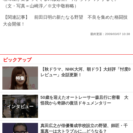
（文・写真＝山崎淳／※文中敬称略）
【関連記事】
前田日明の新たなる野望 不良を集めた格闘技
大会開催！
最終更新：
2009/03/07 10:38
ピックアップ
【秋ドラマ、NHK大河、朝ドラ】大好評「忖度0
レビュー」全話更新！
特集
50歳を迎えたオートレーサー森且行に密着 大
怪我から奇跡の復活ドキュメンタリー
インタビュー
真田広之が俳優養成学校設立の野望、師匠・千
葉真一は大トラブルに…どうなる？