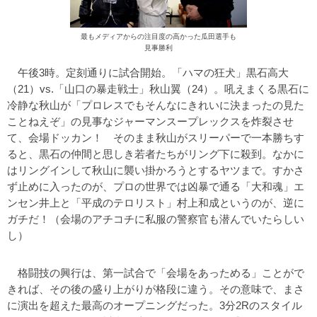
最もメディアからの注目度の高かった瓜田選手も
見事勝利
午後3時。定刻通りに試合開始。「ハマの狂犬」黒石高大
（21）vs.「山口の暴走戦士」秋山翼（24）。吼えまくる黒石に
冷静な秋山が「プロレスでもそんなにきれいに決まったの見た
ことねえぞ」の見事なジャーマンスープレックスを炸裂させ
て、会場ドッカン！ そのまま秋山がスリーパーで一本勝ちす
ると、黒石の仲間と思しき若者たちがリング下に殺到。なかに
はリングインして秋山に襲い掛かろうとするヤツまで。すかさ
ず止めに入ったのが、プロの世界では凶暴で通る「大和魂」エ
ンセン井上と「平成のテロリスト」村上和成というのが、逆に
ガチだ！（会場のアチコチに私服の警察官も潜んでいたらしい
し）
格闘技の興行は、第一試合で「会場をあっためる」ことがで
きれば、その後の盛り上がりが格段に違う。その意味で、まさ
に演出を超えた最高のオープニングだった。3分2Rのスタイル