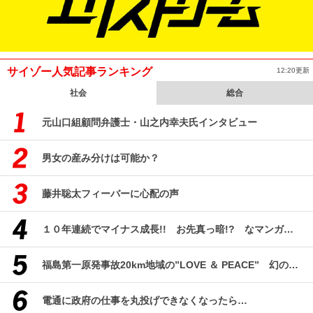
サイゾー人気記事ランキング
12:20更新
社会
総合
元山口組顧問弁護士・山之内幸夫氏インタビュー
男女の産み分けは可能か？
藤井聡太フィーバーに心配の声
１０年連続でマイナス成長!! お先真っ暗!? なマンガ産業研究
福島第一原発事故20km地域の”LOVE ＆ PEACE” 幻のコミューン「獏原人村」の現在
電通に政府の仕事を丸投げできなくなったら…