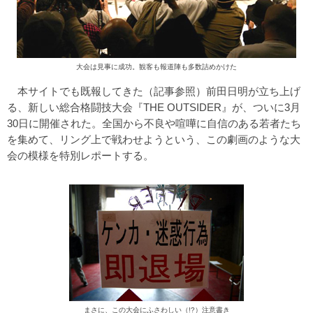
大会は見事に成功。観客も報道陣も多数詰めかけた
本サイトでも既報してきた（
記事参照
）前田日明が立ち上げ
る、新しい総合格闘技大会『THE OUTSIDER』が、ついに3月
30日に開催された。全国から不良や喧嘩に自信のある若者たち
を集めて、リング上で戦わせようという、この劇画のような大
会の模様を特別レポートする。
まさに、この大会にふさわしい（!?）注意書き