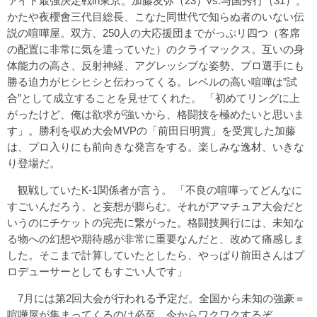
ァイト最強決定戦in東京。加藤友弥（23）vs.与国秀行（31）。
かたや夜櫻會三代目総長、こなた同世代で知らぬ者のいない伝
説の喧嘩屋。双方、250人の大応援団までがっぷリ四つ（客席
の配置に非常に気を遣っていた）のクライマックス。互いの身
体能力の高さ、反射神経、アグレッシブな姿勢、プロ選手にも
勝る迫力がヒシヒシと伝わってくる。レベルの高い喧嘩は”試
合”として成立することを見せてくれた。 「初めてリングに上
がったけど、俺は欲求が強いから、格闘技を極めたいと思いま
す」。勝利を収め大会MVPの「前田日明賞」を受賞した加藤
は、プロ入りにも前向きな発言をする。楽しみな逸材、いきな
り登場だ。
観戦していたK-1関係者が言う。 「不良の喧嘩ってどんなに
すごいんだろう、と妄想が膨らむ。それがアマチュア大会だと
いうのにチケットの完売に繋がった。格闘技興行には、未知な
る物への幻想や期待感が非常に重要なんだと、改めて痛感しま
した。そこまで計算していたとしたら、やっぱり前田さんはプ
ロデューサーとしてもすごい人です」
7月には第2回大会が行われる予定だ。全国から未知の強豪＝
喧嘩屋が集まってくるのは必至。今からワクワクするぞ。