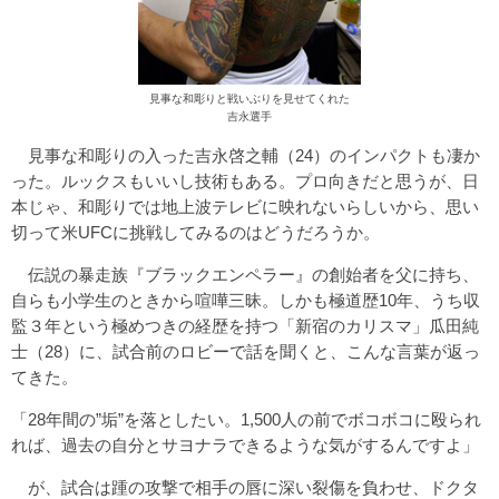
見事な和彫りと戦いぶりを見せてくれた
吉永選手
見事な和彫りの入った吉永啓之輔（24）のインパクトも凄か
った。ルックスもいいし技術もある。プロ向きだと思うが、日
本じゃ、和彫りでは地上波テレビに映れないらしいから、思い
切って米UFCに挑戦してみるのはどうだろうか。
伝説の暴走族『ブラックエンペラー』の創始者を父に持ち、
自らも小学生のときから喧嘩三昧。しかも極道歴10年、うち収
監３年という極めつきの経歴を持つ「新宿のカリスマ」瓜田純
士（28）に、試合前のロビーで話を聞くと、こんな言葉が返っ
てきた。
「28年間の”垢”を落としたい。1,500人の前でボコボコに殴られ
れば、過去の自分とサヨナラできるような気がするんですよ」
が、試合は踵の攻撃で相手の唇に深い裂傷を負わせ、ドクタ