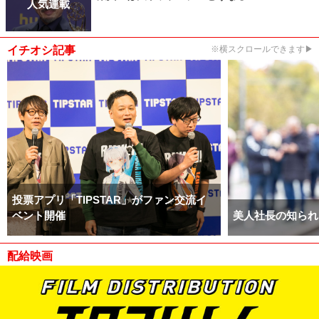
人気連載
イチオシ記事
※横スクロールできます▶
投票アプリ「TIPSTAR」がファン交流イ
ベント開催
美人社長の知られ
配給映画