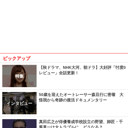
ピックアップ
【秋ドラマ、NHK大河、朝ドラ】大好評「忖度0
レビュー」全話更新！
特集
50歳を迎えたオートレーサー森且行に密着 大
怪我から奇跡の復活ドキュメンタリー
インタビュー
真田広之が俳優養成学校設立の野望、師匠・千
葉真一は大トラブルに…どうなる？