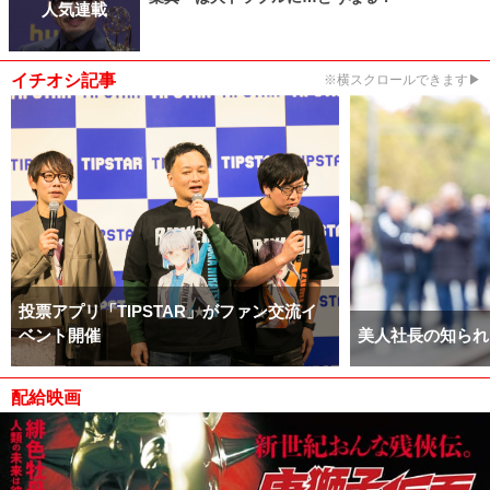
人気連載
イチオシ記事
※横スクロールできます▶
投票アプリ「TIPSTAR」がファン交流イ
ベント開催
美人社長の知られ
配給映画