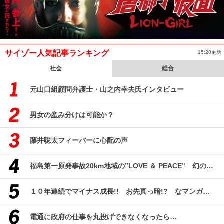
サイゾー人気記事ランキング
15:20更新
社会
総合
元山口組顧問弁護士・山之内幸夫氏インタビュー
男女の産み分けは可能か？
藤井聡太フィーバーに心配の声
福島第一原発事故20km地域の”LOVE ＆ PEACE” 幻のコミューン「獏原人村」の現在
１０年連続でマイナス成長!! お先真っ暗!? なマンガ産業研究
電通に政府の仕事を丸投げできなくなったら…