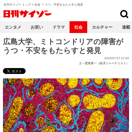
日刊サイゾー トップ
>
社会
>
うつ・不安をもたらすと発見
日刊サイゾー
エンタメ
お笑い
ドラマ
社会
カルチャー
連載
広島大学、ミトコンドリアの障害が
うつ・不安をもたらすと発見
2023/07/17 07:00
文＝
鷲尾香一（経済ジャーナリスト）