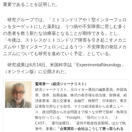
重要であることを証明した。
研究グループでは、「ミトコンドリアやⅠ型インターフェロ
ンをターゲットにした薬剤は、うつ病や不安障害に苦しむ多く
の患者を救う新たな治療薬となることが期待できる」とし、
「今後は、ストレスがミトコンドリア障害を引き起こすメカニ
ズムやⅠ型インターフェロンによるうつ・不安障害の発症メカ
ニズムについても研究を進めていく予定」としている。
研究成果は6月14日、米国科学誌「ExperimentalNeurology」
（オンライン版）に公開された。
鷲尾香一（経済ジャーナリスト）
経済ジャーナリスト。元ロイター通信の編集委員。外国為
替、債券、短期金融、株式の各市場を担当後、財務省、経
済産業省、国土交通省、金融庁、検察庁、日本銀行、東京
証券取引所などを担当。マクロ経済政策から企業ニュー
ス、政治問題から社会問題まで様々な分野で取材・執筆活
動を行っている。「Forsight」「現代ビジネス」「J-
CAST」「週刊金曜日」「楽待不動産投資新聞」ほかで執
筆中。著書に
「企業買収―会社はこうして乗っ取られる