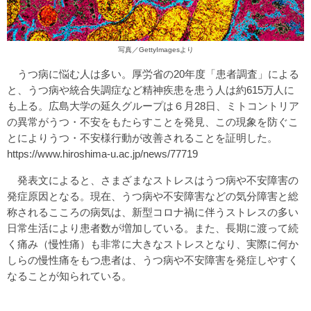
写真／GettyImagesより
うつ病に悩む人は多い。厚労省の20年度「患者調査」による
と、うつ病や統合失調症など精神疾患を患う人は約615万人に
も上る。広島大学の延久グループは６月28日、ミトコントリア
の異常がうつ・不安をもたらすことを発見、この現象を防ぐこ
とによりうつ・不安様行動が改善されることを証明した。
https://www.hiroshima-u.ac.jp/news/77719
発表文によると、さまざまなストレスはうつ病や不安障害の
発症原因となる。現在、うつ病や不安障害などの気分障害と総
称されるこころの病気は、新型コロナ禍に伴うストレスの多い
日常生活により患者数が増加している。また、長期に渡って続
く痛み（慢性痛）も非常に大きなストレスとなり、実際に何か
しらの慢性痛をもつ患者は、うつ病や不安障害を発症しやすく
なることが知られている。