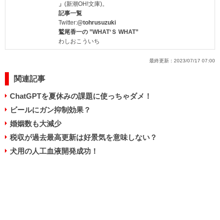
」
(新潮OH!文庫)。
記事一覧
Twitter:
@tohrusuzuki
鷲尾香一の ”WHAT‘Ｓ WHAT”
わしおこういち
最終更新：
2023/07/17 07:00
関連記事
ChatGPTを夏休みの課題に使っちゃダメ！
ビールにガン抑制効果？
婚姻数も大減少
税収が過去最高更新は好景気を意味しない？
犬用の人工血液開発成功！