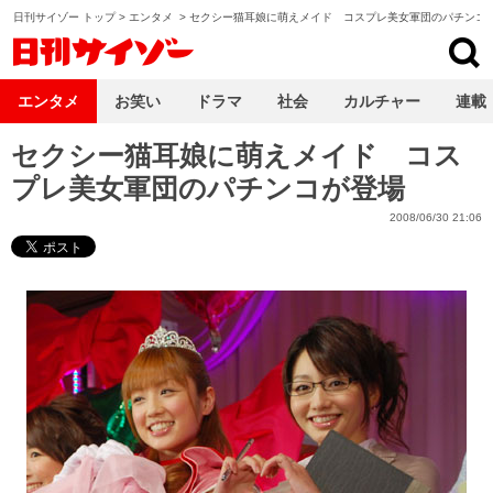
日刊サイゾー トップ
>
エンタメ
>
セクシー猫耳娘に萌えメイド コスプレ美女軍団のパチンコ
日刊サイゾー
エンタメ
お笑い
ドラマ
社会
カルチャー
連載
セクシー猫耳娘に萌えメイド コス
プレ美女軍団のパチンコが登場
2008/06/30 21:06