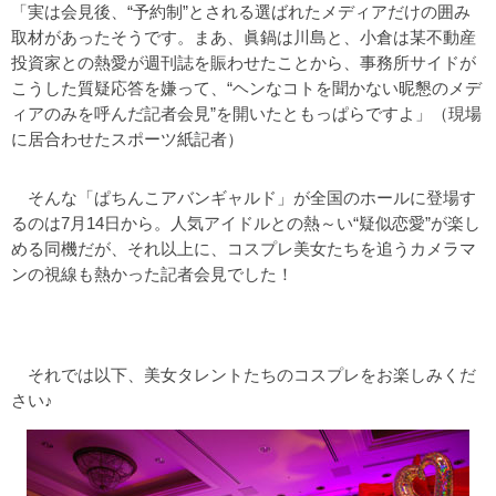
「実は会見後、“予約制”とされる選ばれたメディアだけの囲み
取材があったそうです。まあ、眞鍋は川島と、小倉は某不動産
投資家との熱愛が週刊誌を賑わせたことから、事務所サイドが
こうした質疑応答を嫌って、“ヘンなコトを聞かない昵懇のメデ
ィアのみを呼んだ記者会見”を開いたともっぱらですよ」（現場
に居合わせたスポーツ紙記者）
そんな「ぱちんこアバンギャルド」が全国のホールに登場す
るのは7月14日から。人気アイドルとの熱～い“疑似恋愛”が楽し
める同機だが、それ以上に、コスプレ美女たちを追うカメラマ
ンの視線も熱かった記者会見でした！
それでは以下、美女タレントたちのコスプレをお楽しみくだ
さい♪