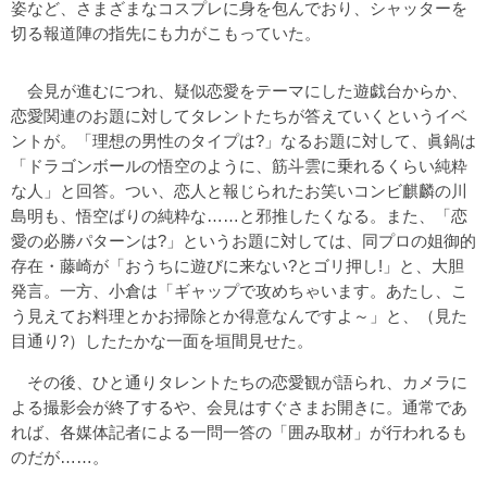
姿など、さまざまなコスプレに身を包んでおり、シャッターを
切る報道陣の指先にも力がこもっていた。
会見が進むにつれ、疑似恋愛をテーマにした遊戯台からか、
恋愛関連のお題に対してタレントたちが答えていくというイベ
ントが。「理想の男性のタイプは?」なるお題に対して、眞鍋は
「ドラゴンボールの悟空のように、筋斗雲に乗れるくらい純粋
な人」と回答。つい、恋人と報じられたお笑いコンビ麒麟の川
島明も、悟空ばりの純粋な……と邪推したくなる。また、「恋
愛の必勝パターンは?」というお題に対しては、同プロの姐御的
存在・藤崎が「おうちに遊びに来ない?とゴリ押し!」と、大胆
発言。一方、小倉は「ギャップで攻めちゃいます。あたし、こ
う見えてお料理とかお掃除とか得意なんですよ～」と、（見た
目通り?）したたかな一面を垣間見せた。
その後、ひと通りタレントたちの恋愛観が語られ、カメラに
よる撮影会が終了するや、会見はすぐさまお開きに。通常であ
れば、各媒体記者による一問一答の「囲み取材」が行われるも
のだが……。