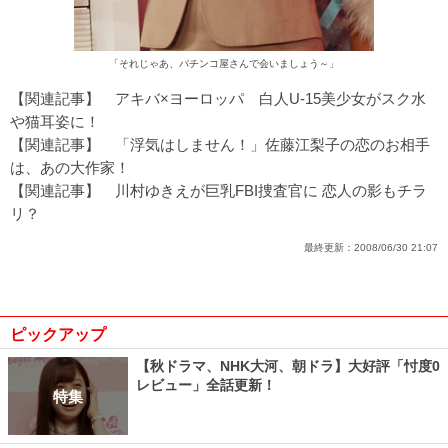
「それじゃあ、パチンコ屋さんで会いましょう～」
【関連記事】
アキバ×ヨーロッパ 白人U-15美少女がスク水
や猫耳姿に！
【関連記事】
「浮気はしません！」佐藤江梨子の恋のお相手
は、あの大作家！
【関連記事】
川村ゆきえが巨乳FBI捜査官に 恋人の影もチラ
リ？
最終更新：
2008/06/30 21:07
ピックアップ
【秋ドラマ、NHK大河、朝ドラ】大好評「忖度0
レビュー」全話更新！
特集