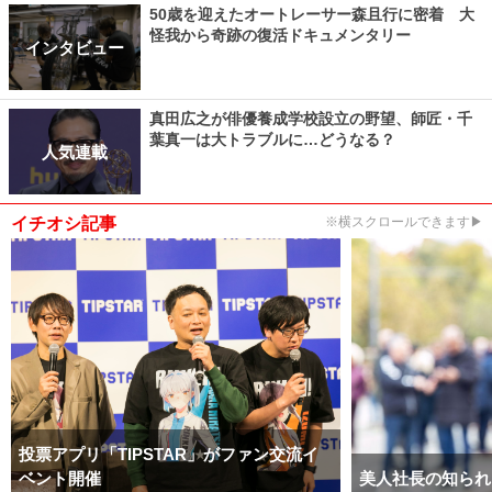
50歳を迎えたオートレーサー森且行に密着 大
怪我から奇跡の復活ドキュメンタリー
インタビュー
真田広之が俳優養成学校設立の野望、師匠・千
葉真一は大トラブルに…どうなる？
人気連載
イチオシ記事
※横スクロールできます▶
投票アプリ「TIPSTAR」がファン交流イ
ベント開催
美人社長の知られ