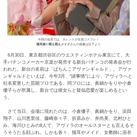
今回の会見では、タレントが全員コスプレ！
猫耳娘
や
萌え萌えメイド
さんの画像は以下より
6月30日、東京都渋谷区のウエスティンホテル東京にて、大
手パチンコメーカー京楽が発売する新台パチンコの発表会が行
われた。新台の名前は「ぱちんこアヴァンギャルド」。アヴァ
ンギャルドといえば、今年3月、“諸事情”により、アヴィラへと
社名変更した芸能プロである。同プロには、眞鍋かをりや小倉
優子らが所属し、新台では彼女らと疑似恋愛が楽しめるとい
う。
さて当日、会場に現れたのは、小倉優子、眞鍋かをり、浜田
翔子、山川恵里佳、藤崎奈々子、折原みか、井尚美、北村ひと
み、海川ひとみの8人で、アヴィラのオールスターとも言えるそ
うそうたる顔ぶれ。しかも各々、猫耳やメイド、女教師に浴衣