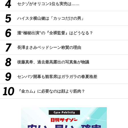
セクゾがオリコン1位も実売は……
ハイスタ横山健は「カッコだけの男」
瀧“極秘出演”の『全裸監督』はどうなる？
長澤まさみベッドシーン称賛の理由
後藤真希、過去最高露出の写真集が物議
センバツ開幕も観客席はガラガラの春夏格差
『金カム』に必要なのは顔より筋肉？