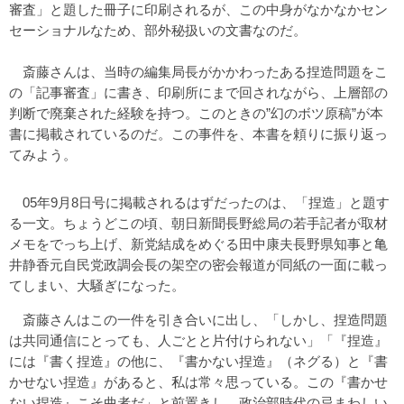
審査」と題した冊子に印刷されるが、この中身がなかなかセン
セーショナルなため、部外秘扱いの文書なのだ。
斎藤さんは、当時の編集局長がかかわったある捏造問題をこ
の「記事審査」に書き、印刷所にまで回されながら、上層部の
判断で廃棄された経験を持つ。このときの”幻のボツ原稿”が本
書に掲載されているのだ。この事件を、本書を頼りに振り返っ
てみよう。
05年9月8日号に掲載されるはずだったのは、「捏造」と題す
る一文。ちょうどこの頃、朝日新聞長野総局の若手記者が取材
メモをでっち上げ、新党結成をめぐる田中康夫長野県知事と亀
井静香元自民党政調会長の架空の密会報道が同紙の一面に載っ
てしまい、大騒ぎになった。
斎藤さんはこの一件を引き合いに出し、「しかし、捏造問題
は共同通信にとっても、人ごとと片付けられない」「『捏造』
には『書く捏造』の他に、『書かない捏造』（ネグる）と『書
かせない捏造』があると、私は常々思っている。この『書かせ
ない捏造』こそ曲者だ」と前置きし、政治部時代の忌まわしい