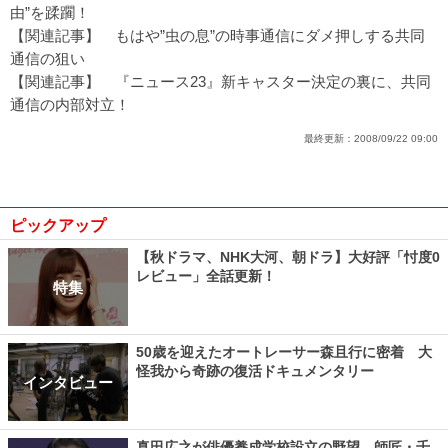
由”を蹂躙！
【関連記事】
もはや”虫の息”の時事通信にダメ押しする共同
通信の狙い
【関連記事】
『ニュース23』新キャスター決定の裏に、共同
通信の内部対立！
最終更新：
2008/09/22 09:00
ピックアップ
【秋ドラマ、NHK大河、朝ドラ】大好評「忖度0
レビュー」全話更新！
特集
50歳を迎えたオートレーサー森且行に密着 大
怪我から奇跡の復活ドキュメンタリー
インタビュー
真田広之が俳優養成学校設立の野望、師匠・千