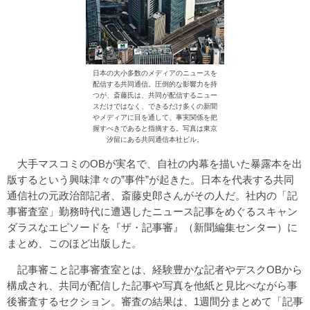
日本の大小多数のメディアのニュースを
配信する共同通信。圧倒的な影響力を持
つが、斎藤氏は、共同が配信するニュー
スだけではなく、できるだけ多くの新聞
やメディアに目を通して、事実関係を把
握すべきであると指摘する。写真は東京
汐留にある共同通信本社ビル。
大手マスコミのOBが実名で、自社の内幕を描いた暴露本を出
版するという興味津々の”事件”が起きた。日本を代表する共同
通信社の元政治部記者、斎藤史郎さんがその人だ。社内の「記
事審査室」勤務時代に遭遇したニュース記事をめぐるスキャン
ダラスなエピソードを『ザ・記事審』（新聞編集センター）に
まとめ、このほど出版した。
記事審こと記事審査室とは、経験豊かな記者やデスクOBから
構成され、共同が配信した記事や写真を他紙と見比べながら事
後審査するセクション。審査の結果は、1週間分まとめて「記事