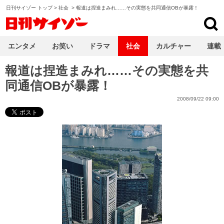
日刊サイゾー トップ
>
社会
>
報道は捏造まみれ……その実態を共同通信OBが暴露！
日刊サイゾー
エンタメ
お笑い
ドラマ
社会
カルチャー
連載
報道は捏造まみれ……その実態を共
同通信OBが暴露！
2008/09/22 09:00