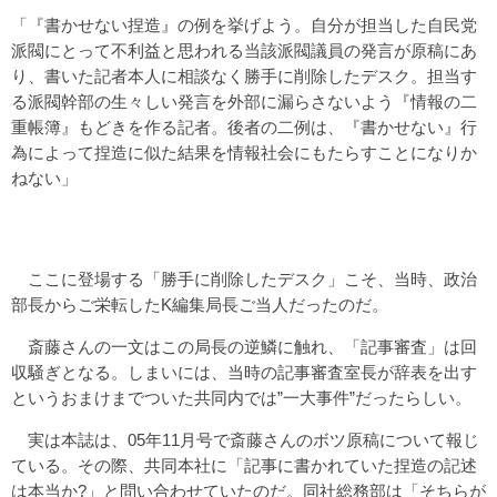
「『書かせない捏造』の例を挙げよう。自分が担当した自民党
派閥にとって不利益と思われる当該派閥議員の発言が原稿にあ
り、書いた記者本人に相談なく勝手に削除したデスク。担当す
る派閥幹部の生々しい発言を外部に漏らさないよう『情報の二
重帳簿』もどきを作る記者。後者の二例は、『書かせない』行
為によって捏造に似た結果を情報社会にもたらすことになりか
ねない」
ここに登場する「勝手に削除したデスク」こそ、当時、政治
部長からご栄転したK編集局長ご当人だったのだ。
斎藤さんの一文はこの局長の逆鱗に触れ、「記事審査」は回
収騒ぎとなる。しまいには、当時の記事審査室長が辞表を出す
というおまけまでついた共同内では”一大事件”だったらしい。
実は本誌は、05年11月号で斎藤さんのボツ原稿について報じ
ている。その際、共同本社に「記事に書かれていた捏造の記述
は本当か?」と問い合わせていたのだ。同社総務部は「そちらが