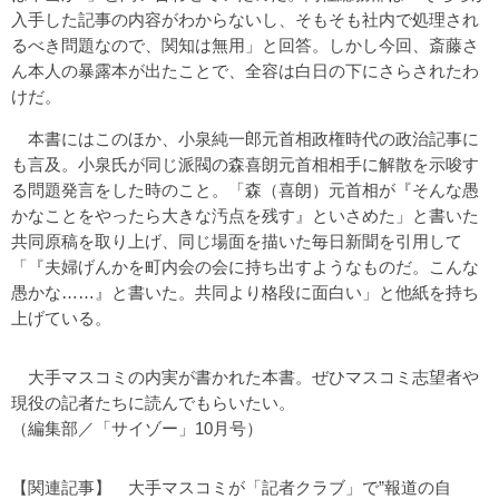
入手した記事の内容がわからないし、そもそも社内で処理され
るべき問題なので、関知は無用」と回答。しかし今回、斎藤さ
ん本人の暴露本が出たことで、全容は白日の下にさらされたわ
けだ。
本書にはこのほか、小泉純一郎元首相政権時代の政治記事に
も言及。小泉氏が同じ派閥の森喜朗元首相相手に解散を示唆す
る問題発言をした時のこと。「森（喜朗）元首相が『そんな愚
かなことをやったら大きな汚点を残す』といさめた」と書いた
共同原稿を取り上げ、同じ場面を描いた毎日新聞を引用して
「『夫婦げんかを町内会の会に持ち出すようなものだ。こんな
愚かな……』と書いた。共同より格段に面白い」と他紙を持ち
上げている。
大手マスコミの内実が書かれた本書。ぜひマスコミ志望者や
現役の記者たちに読んでもらいたい。
（編集部／
「サイゾー」
10月号）
【関連記事】
大手マスコミが「記者クラブ」で”報道の自