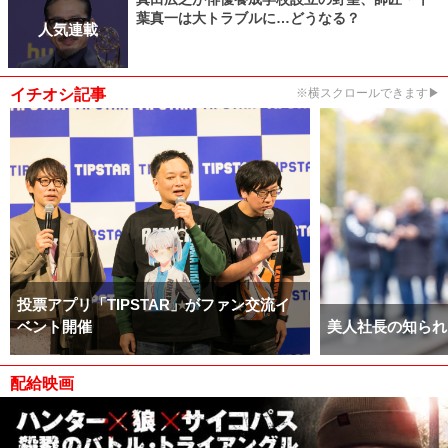
葉真一は大トラブルに…どうなる？
人気連載
イチオシ記事
※横スクロールできます▶
投票アプリ「TIPSTAR」がファン交流イ
ベント開催
美人社長の知られ
配給映画