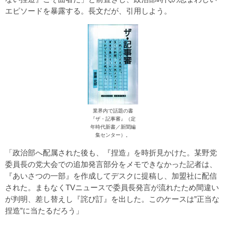
エピソードを暴露する。長文だが、引用しよう。
業界内で話題の書
『ザ・記事審』（定
年時代新書／新聞編
集センター）。
「政治部へ配属された後も、『捏造』を時折見かけた。某野党
委員長の党大会での追加発言部分をメモできなかった記者は、
『あいさつの一部』を作成してデスクに提稿し、加盟社に配信
された。まもなくTVニュースで委員長発言が流れたため間違い
が判明、差し替えし『詫び訂』を出した。このケースは”正当な
捏造”に当たるだろう」