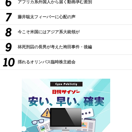
アフリカ系外国人から届く動画孕む差別
藤井聡太フィーバーに心配の声
今こそ米国にはアジア系大統領が
林死刑囚の長男が考えた袴田事件・後編
揺れるオリンパス臨時株主総会