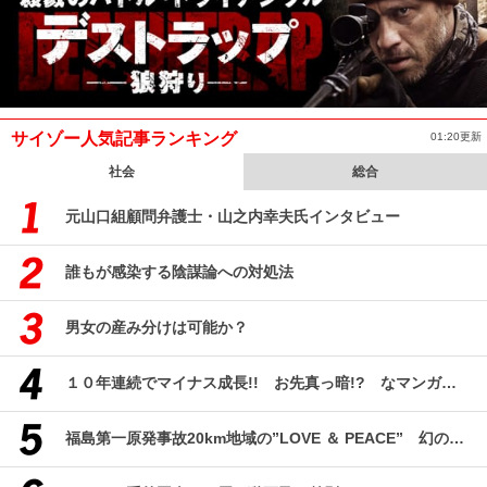
サイゾー人気記事ランキング
01:20更新
社会
総合
元山口組顧問弁護士・山之内幸夫氏インタビュー
誰もが感染する陰謀論への対処法
男女の産み分けは可能か？
１０年連続でマイナス成長!! お先真っ暗!? なマンガ産業研究
福島第一原発事故20km地域の”LOVE ＆ PEACE” 幻のコミューン「獏原人村」の現在