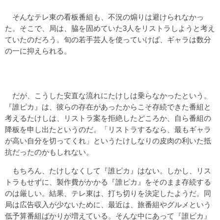
そんなテレ東の看板番組も、不況の煽りは避けられなかっ
た。そこで、局は、脇を固めていた3人をリストラしようと考え
ていたのだろう。旬の若手芸人を使っていけば、ギャラは数分
の一に抑えられる。
だが、こうした安直な流れにたけしは乗らなかったという。
『誰ピカ』は、彼らの存在があったからこそ存続できた番組と
考えるたけしは、リストラ案を拒絶したどころか、自ら番組の
降板を申し出たというのだ。「リストラするなら、最もギャラ
が高い自分を切ってくれ」というたけしなりの皮肉の利いた抵
抗だったのかもしれない。
もちろん、たけしなくして『誰ピカ』はない。しかし、リス
トラもせずに、製作費がかかる『誰ピカ』をそのまま存続する
のは厳しい。結果、テレ東は、打ち切りを決定したようだ。同
局は広告収入が少ないために、最近は、旅番組やグルメという
低予算番組ばかりが増えている。そんな中にあって『誰ピカ』