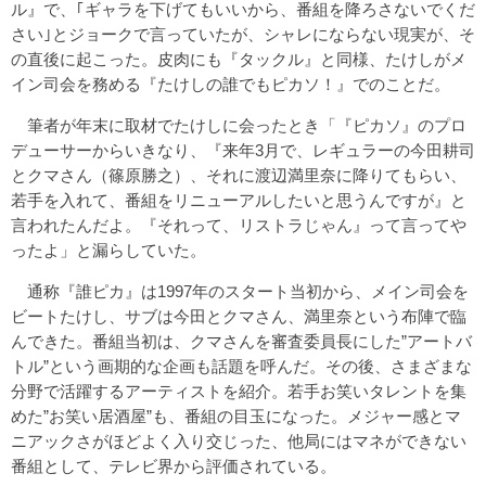
ル』で、｢ギャラを下げてもいいから、番組を降ろさないでくだ
さい｣とジョークで言っていたが、シャレにならない現実が、そ
の直後に起こった。皮肉にも『タックル』と同様、たけしがメ
イン司会を務める『たけしの誰でもピカソ！』でのことだ。
筆者が年末に取材でたけしに会ったとき「『ピカソ』のプロ
デューサーからいきなり、『来年3月で、レギュラーの今田耕司
とクマさん（篠原勝之）、それに渡辺満里奈に降りてもらい、
若手を入れて、番組をリニューアルしたいと思うんですが』と
言われたんだよ。『それって、リストラじゃん』って言ってや
ったよ」と漏らしていた。
通称『誰ピカ』は1997年のスタート当初から、メイン司会を
ビートたけし、サブは今田とクマさん、満里奈という布陣で臨
んできた。番組当初は、クマさんを審査委員長にした”アートバ
トル”という画期的な企画も話題を呼んだ。その後、さまざまな
分野で活躍するアーティストを紹介。若手お笑いタレントを集
めた”お笑い居酒屋”も、番組の目玉になった。メジャー感とマ
ニアックさがほどよく入り交じった、他局にはマネができない
番組として、テレビ界から評価されている。