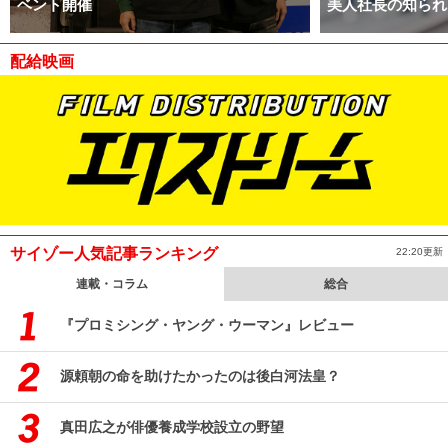
ベント開催
美人社長の知られ
配給映画
サイゾー人気記事ランキング
22:20更新
連載・コラム
総合
『プロミシング・ヤング・ウーマン』レビュー
源頼朝の命を助けたかったのは後白河法皇？
真田広之が俳優養成学校設立の野望