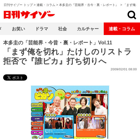
日刊サイゾー トップ
>
連載・コラム
>
本多圭の『芸能界・古今・裏・レポート』
>
「まず俺を
日刊サイゾー
メ
お笑い
ドラマ
社会
カルチャー
連載・コラム
本多圭の「芸能界・今昔・裏・レポート」Vol.11
「まず俺を切れ」たけしのリストラ
拒否で『誰ピカ』打ち切りへ
2009/02/01 08:00