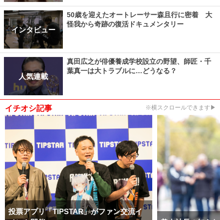
50歳を迎えたオートレーサー森且行に密着 大
怪我から奇跡の復活ドキュメンタリー
インタビュー
真田広之が俳優養成学校設立の野望、師匠・千
葉真一は大トラブルに…どうなる？
人気連載
イチオシ記事
※横スクロールできます▶
投票アプリ「TIPSTAR」がファン交流イ