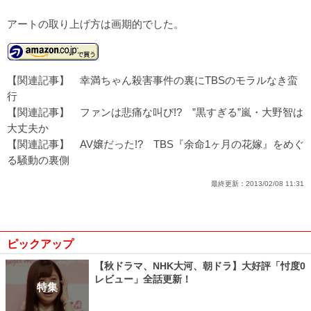
アートの取り上げ方は画期的でした。
【関連記事】
幸満ちゃん殺害事件の裏にTBSのモラルなき蛮
行
【関連記事】
ファンは悲痛な叫び!? ”黒すぎる”嵐・大野智は
大丈夫か
【関連記事】
AV嬢だった!? TBS『余命1ヶ月の花嫁』をめぐ
る騒動の裏側
最終更新：
2013/02/08 11:31
ピックアップ
【秋ドラマ、NHK大河、朝ドラ】大好評「忖度0
レビュー」全話更新！
特集