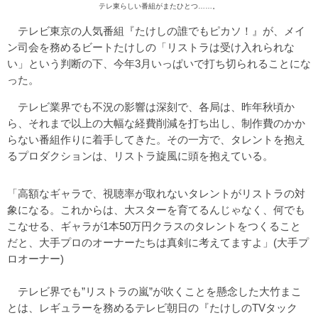
テレ東らしい番組がまたひとつ……。
テレビ東京の人気番組『たけしの誰でもピカソ！』が、メイ
ン司会を務めるビートたけしの「リストラは受け入れられな
い」という判断の下、今年3月いっぱいで打ち切られることにな
った。
テレビ業界でも不況の影響は深刻で、各局は、昨年秋頃か
ら、それまで以上の大幅な経費削減を打ち出し、制作費のかか
らない番組作りに着手してきた。その一方で、タレントを抱え
るプロダクションは、リストラ旋風に頭を抱えている。
「高額なギャラで、視聴率が取れないタレントがリストラの対
象になる。これからは、大スターを育てるんじゃなく、何でも
こなせる、ギャラが1本50万円クラスのタレントをつくること
だと、大手プロのオーナーたちは真剣に考えてますよ」(大手プ
ロオーナー)
テレビ界でも”リストラの嵐”が吹くことを懸念した大竹まこ
とは、レギュラーを務めるテレビ朝日の『たけしのTVタック