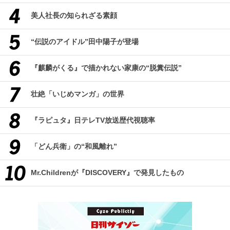
美人社長の知られざる素顔
“伝説のアイドル”田中陽子が登場
『麒麟がくる』で描かれない家康の“脱糞伝説”
壮絶「いじめマンガ」の世界
『ラピュタ』日テレTV放送歴代視聴率
「どん兵衛」の“和風離れ”
Mr.Childrenが『DISCOVERY』で発見したもの