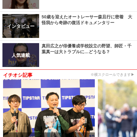
50歳を迎えたオートレーサー森且行に密着 大
怪我から奇跡の復活ドキュメンタリー
インタビュー
真田広之が俳優養成学校設立の野望、師匠・千
葉真一は大トラブルに…どうなる？
人気連載
イチオシ記事
※横スクロールできます▶