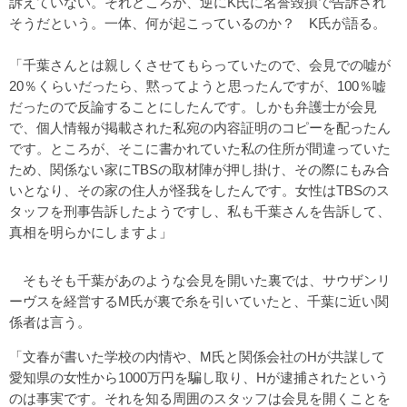
訴えていない。それどころか、逆にK氏に名誉毀損で告訴され
そうだという。一体、何が起こっているのか？ K氏が語る。
「千葉さんとは親しくさせてもらっていたので、会見での嘘が
20％くらいだったら、黙ってようと思ったんですが、100％嘘
だったので反論することにしたんです。しかも弁護士が会見
で、個人情報が掲載された私宛の内容証明のコピーを配ったん
です。ところが、そこに書かれていた私の住所が間違っていた
ため、関係ない家にTBSの取材陣が押し掛け、その際にもみ合
いとなり、その家の住人が怪我をしたんです。女性はTBSのス
タッフを刑事告訴したようですし、私も千葉さんを告訴して、
真相を明らかにしますよ」
そもそも千葉があのような会見を開いた裏では、サウザンリ
ーヴスを経営するM氏が裏で糸を引いていたと、千葉に近い関
係者は言う。
「文春が書いた学校の内情や、M氏と関係会社のHが共謀して
愛知県の女性から1000万円を騙し取り、Hが逮捕されたという
のは事実です。それを知る周囲のスタッフは会見を開くことを