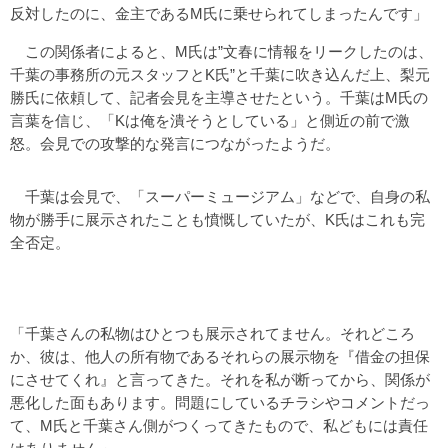
反対したのに、金主であるM氏に乗せられてしまったんです」
この関係者によると、M氏は”文春に情報をリークしたのは、
千葉の事務所の元スタッフとK氏”と千葉に吹き込んだ上、梨元
勝氏に依頼して、記者会見を主導させたという。千葉はM氏の
言葉を信じ、「Kは俺を潰そうとしている」と側近の前で激
怒。会見での攻撃的な発言につながったようだ。
千葉は会見で、「スーパーミュージアム」などで、自身の私
物が勝手に展示されたことも憤慨していたが、K氏はこれも完
全否定。
「千葉さんの私物はひとつも展示されてません。それどころ
か、彼は、他人の所有物であるそれらの展示物を『借金の担保
にさせてくれ』と言ってきた。それを私が断ってから、関係が
悪化した面もあります。問題にしているチラシやコメントだっ
て、M氏と千葉さん側がつくってきたもので、私どもには責任