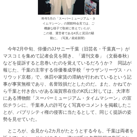
昨年5月の「スーパーミュージアム・タ
イムマシーン」の開館時会見では、ご
機嫌な様子で取材に答えていたが、
この後、運営者であるK氏と泥沼の騒
動に。（写真／産経新聞）
今年2月中旬、俳優のJJサニー千葉（旧芸名・千葉真一）が
マスコミを集めて記者会見を開き、「週刊文春」（文藝春秋）
などを提訴すると息巻いたのを覚えているだろうか？ 同誌が
報じた、千葉の主宰する俳優養成学校「サウザンリーヴス・ハ
リウッド京都」で、体罰や家賃の滞納が行われているという記
事が事実無根であり、名誉毀損だとしたのだ。また、かねてか
ら千葉と付き合いがある滋賀県在住のK氏に対しては、大津市
にある博物館「スーパーミュージアム・タイムマシーン」の宣
伝チラシに、千葉本人の許可なく写真やコメントを掲載したこ
とが、パブリシティ権の侵害に当たるとして、同じく提訴の姿
勢を見せていた。
ところが、会見から2カ月がたとうとする今も、千葉は両者を