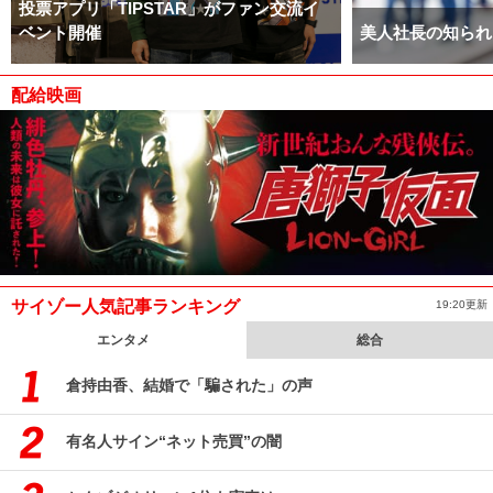
投票アプリ「TIPSTAR」がファン交流イ
ベント開催
美人社長の知られ
配給映画
サイゾー人気記事ランキング
19:20更新
エンタメ
総合
倉持由香、結婚で「騙された」の声
有名人サイン“ネット売買”の闇