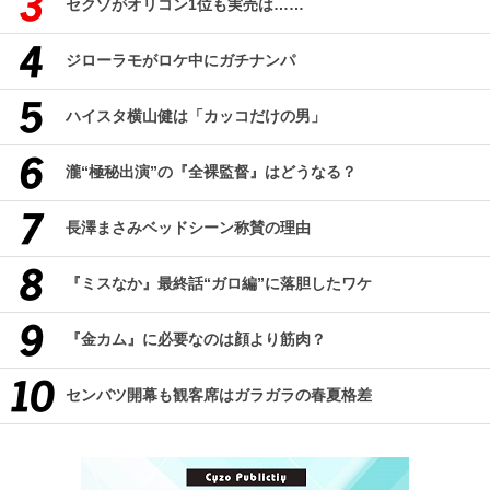
セクゾがオリコン1位も実売は……
ジローラモがロケ中にガチナンパ
ハイスタ横山健は「カッコだけの男」
瀧“極秘出演”の『全裸監督』はどうなる？
長澤まさみベッドシーン称賛の理由
『ミスなか』最終話“ガロ編”に落胆したワケ
『金カム』に必要なのは顔より筋肉？
センバツ開幕も観客席はガラガラの春夏格差