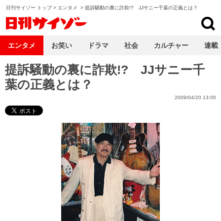
日刊サイゾー トップ
>
エンタメ
>
提訴騒動の裏に詐欺!? JJサニー千葉の正義とは？
日刊サイゾー
エンタメ
お笑い
ドラマ
社会
カルチャー
連載
提訴騒動の裏に詐欺!? JJサニー千
葉の正義とは？
2009/04/20 13:00