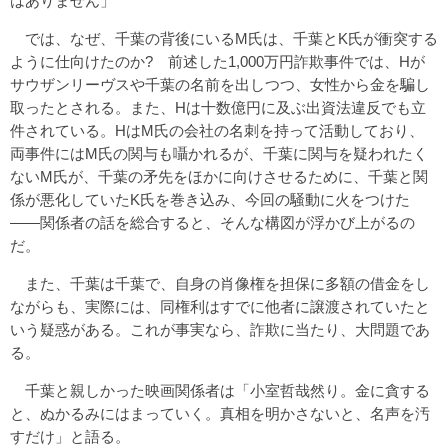
はありません」
では、なぜ、千葉の背後にいるM氏は、千葉とK氏が衝突する
ように仕向けたのか? 前述した1,000万円詐欺事件では、Hが
サウザンリーヴスや千葉の名前を出しつつ、女性から金を騙し
取ったとされる。また、Hは十数億円に及ぶ出資法違反でも立
件されている。HはM氏の会社の名刺を持って活動しており、
両事件にはM氏の関与も囁かれるが、千葉に関与を疑われたく
ないM氏が、千葉の矛先をほかに向けさせるために、千葉と関
係が悪化していたK氏を巻き込み、今回の騒動に火をつけた
――関係者の話を総合すると、そんな構図が浮かび上がるの
だ。
また、千葉は千葉で、自身の肖像権を担保に多額の借金をし
ながらも、実際には、同権利はすでに他者に譲渡されていたと
いう疑惑がある。これが事実なら、詐欺に当たり、大問題であ
る。
千葉と親しかった映画関係者は「小室哲哉然り。金に貪する
と、ぬかるみにはまっていく。真相を明かさないと、名声を汚
すだけ」と語る。