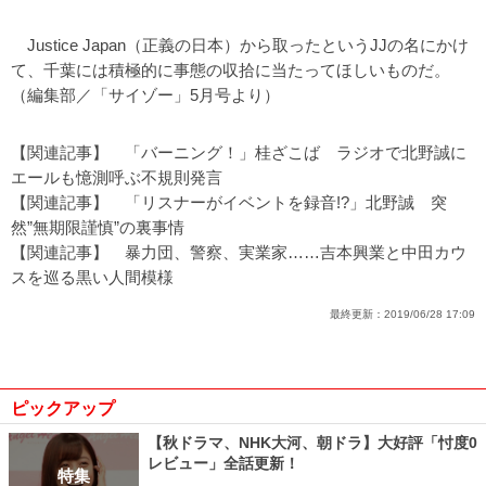
Justice Japan（正義の日本）から取ったというJJの名にかけ
て、千葉には積極的に事態の収拾に当たってほしいものだ。
（編集部／
「サイゾー」
5月号より）
【関連記事】
「バーニング！」桂ざこば ラジオで北野誠に
エールも憶測呼ぶ不規則発言
【関連記事】
「リスナーがイベントを録音!?」北野誠 突
然”無期限謹慎”の裏事情
【関連記事】
暴力団、警察、実業家……吉本興業と中田カウ
スを巡る黒い人間模様
最終更新：
2019/06/28 17:09
ピックアップ
【秋ドラマ、NHK大河、朝ドラ】大好評「忖度0
レビュー」全話更新！
特集