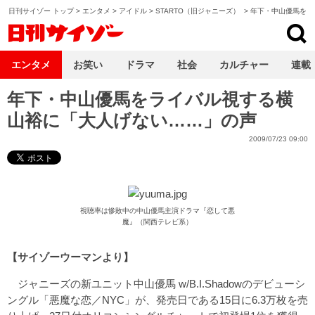
日刊サイゾー トップ
>
エンタメ
>
アイドル
>
STARTO（旧ジャニーズ）
>
年下・中山優馬をラ
日刊サイゾー
エンタメ
お笑い
ドラマ
社会
カルチャー
連載
年下・中山優馬をライバル視する横
山裕に「大人げない……」の声
2009/07/23 09:00
視聴率は惨敗中の中山優馬主演ドラマ『恋して悪
魔』（関西テレビ系）
【サイゾーウーマンより】
ジャニーズの新ユニット中山優馬 w/B.I.Shadowのデビューシ
ングル「悪魔な恋／NYC」が、発売日である15日に6.3万枚を売