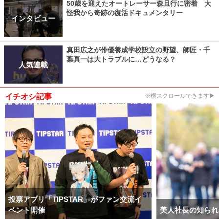
50歳を迎えたオートレーサー森且行に密着 大
怪我から奇跡の復活ドキュメンタリー
インタビュー
真田広之が俳優養成学校設立の野望、師匠・千
葉真一は大トラブルに…どうなる？
人気連載
イチオシ記事
※横スクロールできます▶
投票アプリ「TIPSTAR」がファン交流イ
ベント開催
美人社長の知られ