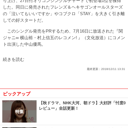
り上げ、27日付オリコンシングルチャートで初登場1位を獲得
した。同日に発売されたフレンズ＆ヘキサゴンオールスターズ
の「泣いてもいいですか」やコブクロ「STAY」を大きく引き離
しての好スタートだ。
このシングル発売をPRするため、7月16日に放送された『関
ジャニ∞ 横山裕・村上信五のレコメン! 』（文化放送）にコメン
ト出演した中山優馬。
続きを読む
最終更新：
2018/12/11 13:31
ピックアップ
【秋ドラマ、NHK大河、朝ドラ】大好評「忖度0
レビュー」全話更新！
特集