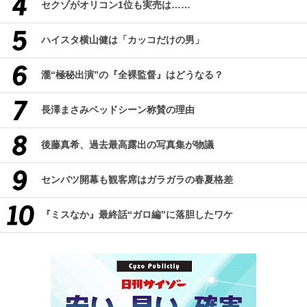
セクゾがオリコン1位も実売は……
ハイスタ横山健は「カッコだけの男」
瀧“極秘出演”の『全裸監督』はどうなる？
長澤まさみベッドシーン称賛の理由
後藤真希、過去最高露出の写真集が物議
センバツ開幕も観客席はガラガラの春夏格差
『ミスなか』最終話“ガロ編”に落胆したワケ