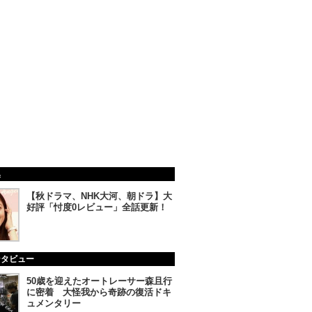
集
【秋ドラマ、NHK大河、朝ドラ】大
好評「忖度0レビュー」全話更新！
ンタビュー
50歳を迎えたオートレーサー森且行
に密着 大怪我から奇跡の復活ドキ
ュメンタリー