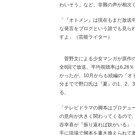
わいそう」など、非難の声が相次
「『オトメン』は現在もまだ放送
な発言をブログという誰でも見ら
すよ」（芸能ライター）
菅野文による少女マンガが原作の
全8回で放送。平均視聴率は6.2
かったが、10月からも続編の『オ
分までで野口氏は『夏』の1、2、
る。
「テレビドラマの脚本はプロデュ
の意向が大きく関わってくるので
谷幸喜が『振り返れば奴がいる』（
手に現場で脚本を書き換えられて