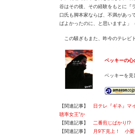
谷はその後、その経験をもとに『
口氏も脚本家ならば、不満があっ
ばよかったのに、と思いますよ」
この騒ぎもまた、昨今のテレビド
ベッキーの心
ベッキーを見
【関連記事】
日テレ『ギネ』マイ
聴率女王”か
【関連記事】
二番煎じばかり!?
【関連記事】
月9下克上！ 小栗