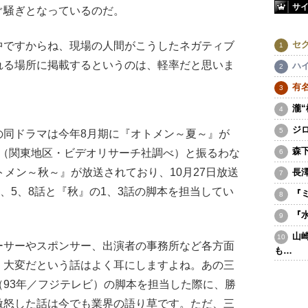
サ
ぐ騒ぎとなっているのだ。
セ
中ですからね、現場の人間がこうしたネガティブ
れる場所に掲載するというのは、軽率だと思いま
ハ
有
瀧
ジ
同ドラマは今年8月期に『オトメン～夏～』が
森
6％（関東地区・ビデオリサーチ社調べ）と振るわな
トメン～秋～』が放送されており、10月27日放送
長
3、5、8話と『秋』の1、3話の脚本を担当してい
『
『
山
ーサーやスポンサー、出演者の事務所など各方面
も…
、大変だという話はよく耳にしますよね。あの三
93年／フジテレビ）の脚本を担当した際に、勝
激怒した話は今でも業界の語り草です。ただ、三