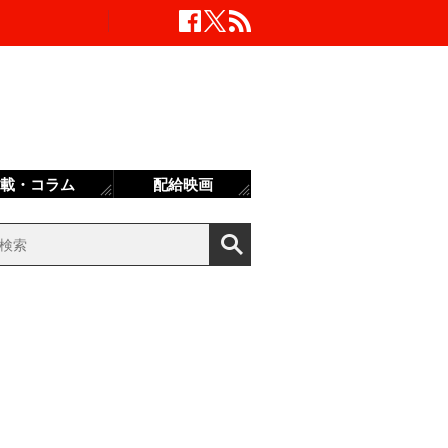
載・コラム
配給映画