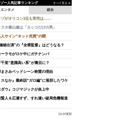
イゾー人気記事ランキング
すべて見る
エンタメ
総合
クゾがオリコン1位も実売は……
イスタ横山健は「カッコだけの男」
名人サイン“ネット売買”の闇
“極秘出演”の『全裸監督』はどうなる？
ローラモがロケ中にガチナンパ
下千里“意識高い系”が裏目に？
澤まさみベッドシーン称賛の理由
ミスなか』最終話“ガロ編”に落胆したワケ
水ダウ』コジマジックが炎上中
崎賢人＆広瀬すず、すれ違い破局危機報道
19:20更新