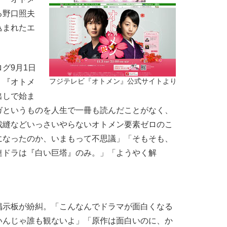
る野口照夫
込まれたエ
グ9月1日
く『オトメ
フジテレビ『オトメン』公式サイトより
出しで始ま
ガというものを人生で一冊も読んだことがなく、
裁縫などいっさいやらないオトメン要素ゼロのこ
になったのか、いまもって不思議」「そもそも、
連ドラは『白い巨塔』のみ。」「ようやく解
示板が紛糾。「こんなんでドラマが面白くなる
いんじゃ誰も観ないよ」「原作は面白いのに、か