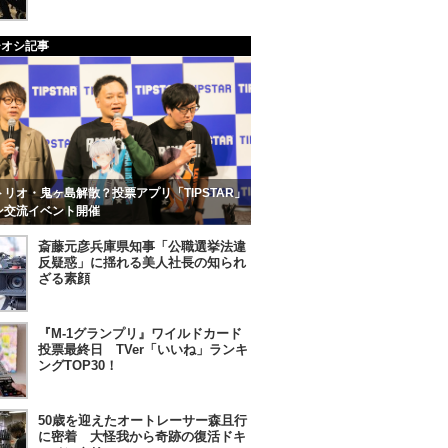
チオシ記事
リオ・鬼ヶ島解散？投票アプリ「TIPSTAR」
ン交流イベント開催
斎藤元彦兵庫県知事「公職選挙法違
反疑惑」に揺れる美人社長の知られ
ざる素顔
『M-1グランプリ』ワイルドカード
投票最終日 TVer「いいね」ランキ
ングTOP30！
50歳を迎えたオートレーサー森且行
に密着 大怪我から奇跡の復活ドキ