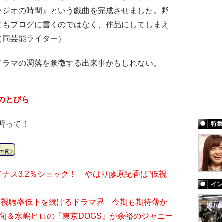
ラジオの時間』という戯曲を完成させました。野
てもブログに書くのではなく、作品にしてしまえ
（同芸能ライター）
ラマの凋落を象徴する出来事かもしれない。
のとびら
習って！
特
ナス3.2％ショック！ やはり藤原紀香は”低視
イ
 視聴率低下を続けるドラマ界 今期も期待薄か
旬＆水嶋ヒロの『東京DOGS』が余裕のジャニー