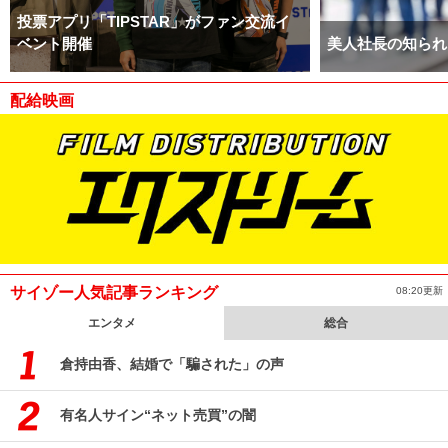
投票アプリ「TIPSTAR」がファン交流イ
ベント開催
美人社長の知られ
配給映画
サイゾー人気記事ランキング
08:20更新
エンタメ
総合
倉持由香、結婚で「騙された」の声
有名人サイン“ネット売買”の闇