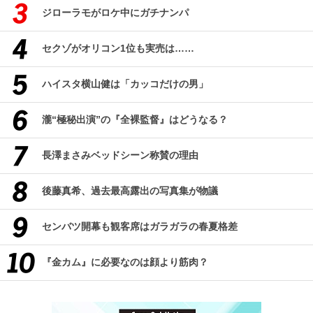
ジローラモがロケ中にガチナンパ
セクゾがオリコン1位も実売は……
ハイスタ横山健は「カッコだけの男」
瀧“極秘出演”の『全裸監督』はどうなる？
長澤まさみベッドシーン称賛の理由
後藤真希、過去最高露出の写真集が物議
センバツ開幕も観客席はガラガラの春夏格差
『金カム』に必要なのは顔より筋肉？