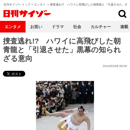
日刊サイゾー トップ
>
エンタメ
>
捜査逃れ!? ハワイに高飛びした朝青龍と「引退させた」黒
日刊サイゾー
エンタメ
お笑い
ドラマ
社会
カルチャー
連載
捜査逃れ!? ハワイに高飛びした朝
青龍と「引退させた」黒幕の知られ
ざる意向
2010/02/08 08:00