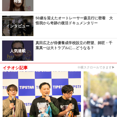
特集
50歳を迎えたオートレーサー森且行に密着 大
怪我から奇跡の復活ドキュメンタリー
インタビュー
真田広之が俳優養成学校設立の野望、師匠・千
葉真一は大トラブルに…どうなる？
人気連載
イチオシ記事
※横スクロールできます▶