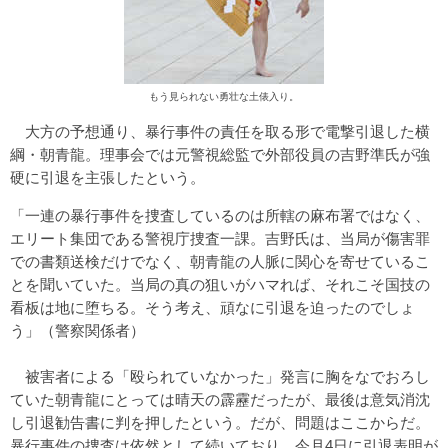
もう見られない勇壮な土俵入り。
大方の予想通り、暴行事件の責任を取る形で電撃引退した横
綱・朝青龍。理事会では元警視総監で外部役員の吉野準氏が強
硬に引退を主張したという。
「一連の暴行事件を捜査しているのは所轄の麻布署ではなく、
エリート集団である警視庁捜査一課。吉野氏は、当局が傷害罪
での書類送検だけでなく、朝青龍の人脈に関心を寄せているこ
とを聞いていた。当局の真の狙いがハマれば、それこそ国技の
看板は地に堕ちる。そう考え、頑なに引退を迫ったのでしょ
う」（警察関係者）
被害者による「殴られていなかった」発言に胸をなでおろし
ていた朝青龍にとっては晴天の霹靂だったが、最後は意気消沈
し引退勧告書に判を押したという。だが、問題はここからだ。
暴行事件の捜査は依然として続いており、今月4日に引退表明が