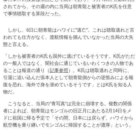
されてから、その週の内に当局は朝青龍と被害者のK氏を任意
で事情聴取する算段だった。
しかし、6日に朝青龍はハワイに”逃亡”。これは聴取逃れと言
われても仕方がなく、渡航情報を掴んでいなかった当局の大失
態と言える。
「しかも被害者のK氏も国外に逃げているそうです。K氏がただ
の一般人ではなく、闇社会に通じているいわくつきの人物であ
ることは報道の通り（
記事参照
）。K氏は聴取逃れと同時に、
引退に追い込んだ張本人として朝青龍側からの逆恨みによる報
復を恐れ、海外で身を潜めているそうです」とはK氏を知る人
物だ。
こうなると、当局の”青写真”は完全に崩壊する。複数の関係
者によれば、朝青龍はモンゴルの旧正月にあたる2月14日をメ
ドに祖国に帰る予定で「その間、日本には戻らず、ハワイから
航空機を乗り継いでモンゴルに帰国することが濃厚」という。