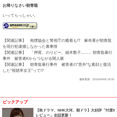
お帰りなさい朝青龍
いってらっしゃい。
【関連記事】
相撲協会と警視庁の癒着も!? 麻布署が朝青龍
を現行犯逮捕しなかった裏事情
【関連記事】
「押尾、のりピー、細木数子……」朝青龍暴行
事件 被害者Kからつながる闇人脈
【関連記事】
朝青龍暴行事件 被害者の”意外”な素顔と復活
した”視聴率女王”って!?
最終更新：
2010/04/08 19:50
ピックアップ
【秋ドラマ、NHK大河、朝ドラ】大好評「忖度0
レビュー」全話更新！