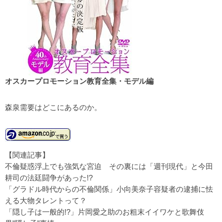
オスカープロモーション教育全集・モデル編
森泉需要はどこにあるのか。
【関連記事】
不倫疑惑浮上でも強気な宮迫 その裏には「週刊現代」と今田
耕司の法廷闘争があった!?
「グラドル時代からの不倫関係」小向美奈子容疑者の逮捕に怯
える大物タレントって？
「隠し子は一般的!?」片岡愛之助のお粗末イイワケと歌舞伎