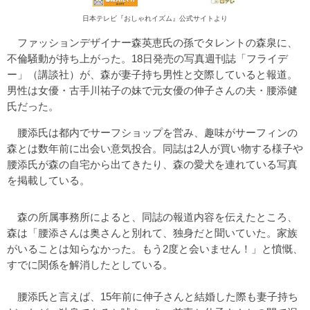
日本テレビ『おしゃれイズム』公式サイトより
ファッションデザイナー森英恵氏の孫でタレントの森泉に、
不倫騒動が持ち上がった。18日発売の写真週刊誌「フライデ
ー」（講談社）が、森が妻子持ち男性と交際していると報道。
男性は女優・古手川祐子の妹で元女優の伸子さんの夫・腰添健
氏だった。
腰添氏は都内でサーフショップを営み、趣味がサーフィンの
森とは数年前に出会い意気投合。同誌は2人が買い物する様子や
腰添氏が森の自宅から出てきたり、森の愛犬を連れている写真
を掲載している。
森の所属事務所によると、同誌の報道内容を伝えたところ、
森は「腰添さんは奥さんと別れて、独身だと聞いていた。家族
がいることは知らなかった。もう2度と会いません！」と憤慨、
すでに関係を解消したとしている。
腰添氏と言えば、15年前に伸子さんと結婚した際も妻子持ち