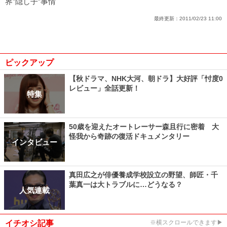
界”隠し子”事情
最終更新：
2011/02/23 11:00
ピックアップ
【秋ドラマ、NHK大河、朝ドラ】大好評「忖度0
レビュー」全話更新！
特集
50歳を迎えたオートレーサー森且行に密着 大
怪我から奇跡の復活ドキュメンタリー
インタビュー
真田広之が俳優養成学校設立の野望、師匠・千
葉真一は大トラブルに…どうなる？
人気連載
イチオシ記事
※横スクロールできます▶