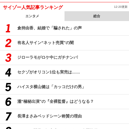
サイゾー人気記事ランキング
12:20更新
エンタメ
総合
倉持由香、結婚で「騙された」の声
有名人サイン“ネット売買”の闇
ジローラモがロケ中にガチナンパ
セクゾがオリコン1位も実売は……
ハイスタ横山健は「カッコだけの男」
瀧“極秘出演”の『全裸監督』はどうなる？
長澤まさみベッドシーン称賛の理由