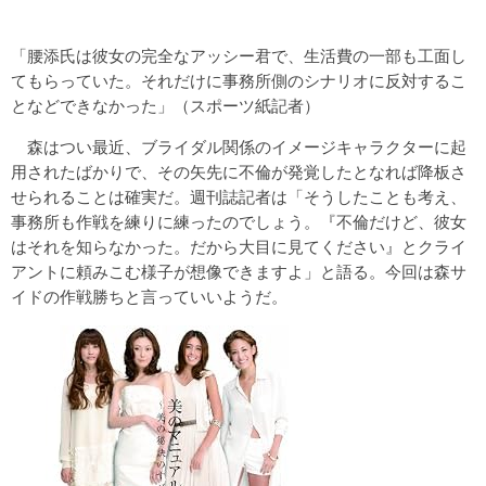
「腰添氏は彼女の完全なアッシー君で、生活費の一部も工面し
てもらっていた。それだけに事務所側のシナリオに反対するこ
となどできなかった」（スポーツ紙記者）
森はつい最近、ブライダル関係のイメージキャラクターに起
用されたばかりで、その矢先に不倫が発覚したとなれば降板さ
せられることは確実だ。週刊誌記者は「そうしたことも考え、
事務所も作戦を練りに練ったのでしょう。『不倫だけど、彼女
はそれを知らなかった。だから大目に見てください』とクライ
アントに頼みこむ様子が想像できますよ」と語る。今回は森サ
イドの作戦勝ちと言っていいようだ。