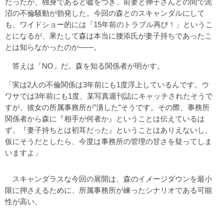
だったが、独身であると嘘をつき、前妻と伸子さんとの間で泥
沼の不倫騒動が勃発した。今回の森とのスキャンダルにして
も、ワイドショー的には「15年前のトラブル再び！」というこ
とになるが、果たして森は本当に腰添氏が妻子持ちであったこ
とは知らなかったのか――。
答えは「NO」だ。森を知る関係者が明かす。
「実は2人の不倫関係は3年前にも1度浮上しているんです。ウ
ワサでは3年前にも1度、某写真週刊誌にキャッチされたそうで
すが、彼女の所属事務所が”潰した”そうです。その際、事務所
関係者から森に『相手が何者か』ということは伝えているは
ず。『妻子持ちとは初耳だった』ということはありえないし、
仮にそうだとしたら、今度は事務所の管理の甘さを疑ってしま
いますよ」
スキャンダラスな今回の展開は、森のイメージダウンを最小
限に押さえるために、所属事務所が練ったシナリオである可能
性が高い。