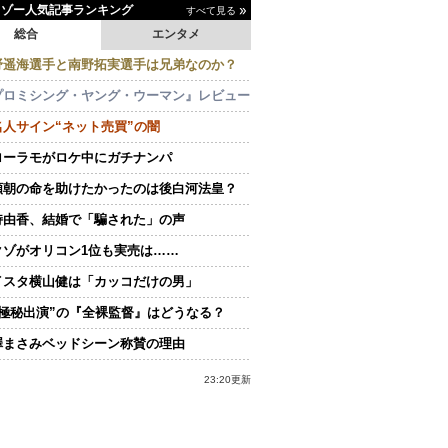
イゾー人気記事ランキング
すべて見る
総合
エンタメ
野遥海選手と南野拓実選手は兄弟なのか？
プロミシング・ヤング・ウーマン』レビュー
名人サイン“ネット売買”の闇
ローラモがロケ中にガチナンパ
頼朝の命を助けたかったのは後白河法皇？
持由香、結婚で「騙された」の声
クゾがオリコン1位も実売は……
イスタ横山健は「カッコだけの男」
“極秘出演”の『全裸監督』はどうなる？
澤まさみベッドシーン称賛の理由
23:20更新