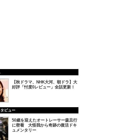
集
【秋ドラマ、NHK大河、朝ドラ】大
好評「忖度0レビュー」全話更新！
ンタビュー
50歳を迎えたオートレーサー森且行
に密着 大怪我から奇跡の復活ドキ
ュメンタリー