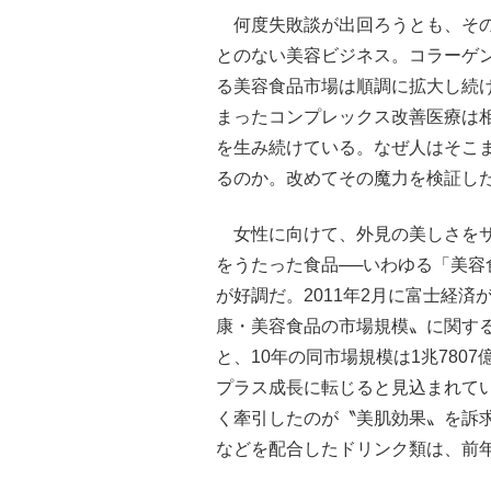
何度失敗談が出回ろうとも、その
とのない美容ビジネス。コラーゲ
る美容食品市場は順調に拡大し続
まったコンプレックス改善医療は
を生み続けている。なぜ人はそこ
るのか。改めてその魔力を検証した
女性に向けて、外見の美しさをサ
をうたった食品──いわゆる「美容
が好調だ。2011年2月に富士経済
康・美容食品の市場規模〟に関す
と、10年の同市場規模は1兆7807
プラス成長に転じると見込まれて
く牽引したのが〝美肌効果〟を訴
などを配合したドリンク類は、前年