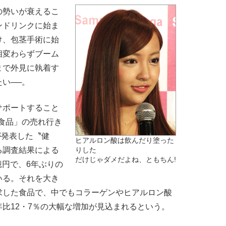
勢いが衰えるこ
ンドリンクに始ま
け、包茎手術に始
相変わらずブーム
まで外見に執着す
い──。
ポートすること
食品」の売れ行き
が発表した〝健
ヒアルロン酸は飲んだり塗った
る調査結果による
りした
だけじゃダメだよね、ともちん!
億円で、6年ぶりの
いる。それを大き
求した食品で、中でもコラーゲンやヒアルロン酸
比12・7％の大幅な増加が見込まれるという。