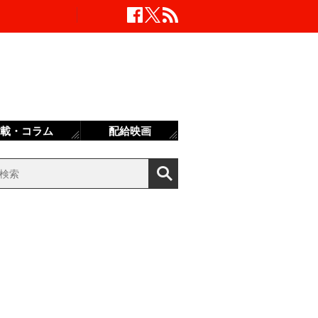
載・コラム
配給映画