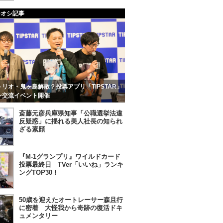
チオシ記事
リオ・鬼ヶ島解散？投票アプリ「TIPSTAR」
ン交流イベント開催
斎藤元彦兵庫県知事「公職選挙法違
反疑惑」に揺れる美人社長の知られ
ざる素顔
『M-1グランプリ』ワイルドカード
投票最終日 TVer「いいね」ランキ
ングTOP30！
50歳を迎えたオートレーサー森且行
に密着 大怪我から奇跡の復活ドキ
ュメンタリー