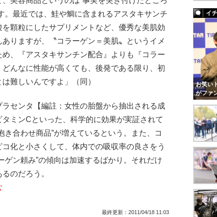
と、美容商品というのは”事実を突き付けたところ
です。最近では、鮭や鯛に含まれるアスタキサンチ
イ
酸を顆粒にしたサプリメントなど、優秀な美肌効
んありますが、〝コラーゲン＝美肌〟というイメ
ため、『アスタキサンチン配合』よりも『コラー
。どんなに性能が高くても、後発である限り、初
とは難しいんですよ」（同）
お笑いト
がファ
ラセンタ【編註：女性の胎盤から抽出される成
ビタミンCといった、科学的に効果が実証されて
抱き合わせ商品”が増えているという。また、コ
ピコ化と小さくして、体内での吸収率の良さをう
ーゲン頼み”の傾向は加速するばかり。それだけ
あるのだろう。
む
最終更新：
2011/04/18 11:03