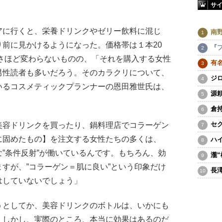
サ
に行くと、栄養ドリンクやゼリー飲料に混じ
南
前に見かけるようになった。価格帯は１本20
『
とさほど変わらないものの、「それを購入する女性
有
男性読者も多いだろう。そのカラクリについて、
ジ
いるコスメティックプランナーの恩田雅世氏は、
源
倉
セ
美容ドリンクを買ったり、鍋料理店でコラーゲン
に固めたもの】を注文する女性たちの多くは、
ハ
”条件反射”が働いているんです。もちろん、効
瀧
すが、”コラーゲン＝肌に良い”という印象だけ
長
はしていないでしょう」
としてか、美容ドリンクのボトルは、いかにも
。しかし、実際のところ、本当に効果はあるのだ