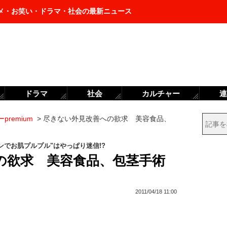
メ・お笑い・ドラマ・社会の最新ニュース
ドラマ
社会
カルチャー
連
premium
>
尽きない外見改善への欲求 美容食品、
ゲンでお肌プルプル"はやっぱり迷信!?
の欲求 美容食品、包茎手術
2011/04/18 11:00