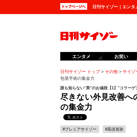
日刊サイゾー｜エンタ
エンタメ
お笑い
日刊サイゾー トップ
>
その他
>
サイゾー
包茎手術の集金力
誰も知らない"美"のお値段【1】"コラー
尽きない外見改善へ
の集金力
#プレミアサイゾー
#高須克弥