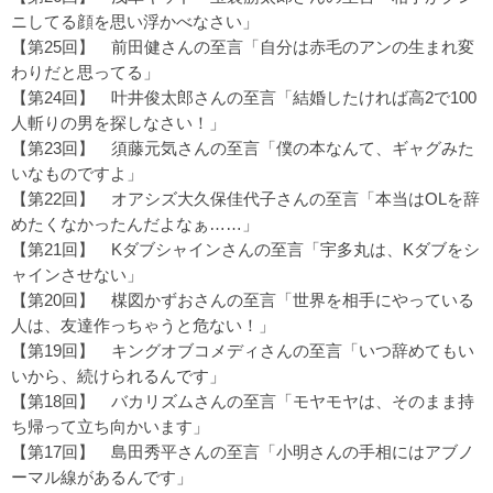
ニしてる顔を思い浮かべなさい」
【第25回】
前田健さんの至言「自分は赤毛のアンの生まれ変
わりだと思ってる」
【第24回】
叶井俊太郎さんの至言「結婚したければ高2で100
人斬りの男を探しなさい！」
【第23回】
須藤元気さんの至言「僕の本なんて、ギャグみた
いなものですよ」
【第22回】
オアシズ大久保佳代子さんの至言「本当はOLを辞
めたくなかったんだよなぁ……」
【第21回】
Kダブシャインさんの至言「宇多丸は、Kダブをシ
ャインさせない」
【第20回】
楳図かずおさんの至言「世界を相手にやっている
人は、友達作っちゃうと危ない！」
【第19回】
キングオブコメディさんの至言「いつ辞めてもい
いから、続けられるんです」
【第18回】
バカリズムさんの至言「モヤモヤは、そのまま持
ち帰って立ち向かいます」
【第17回】
島田秀平さんの至言「小明さんの手相にはアブノ
ーマル線があるんです」