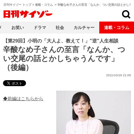
日刊サイゾー トップ
>
連載・コラム
>
辛酸なめ子さんの至言「なんか、つい交尾の話とかしち
日刊サイゾー
メ
お笑い
ドラマ
社会
カルチャー
連載・コラム
【第29回】小明の「大人よ、教えて！」"逆"人生相談
辛酸なめ子さんの至言「なんか、つ
い交尾の話とかしちゃうんです」
（後編）
2011/10/16 21:00
◆前編はこちらから