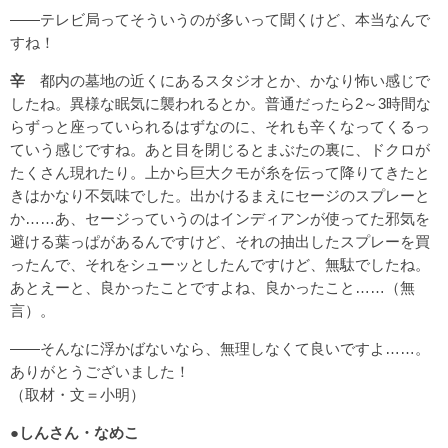
――テレビ局ってそういうのが多いって聞くけど、本当なんで
すね！
辛
都内の墓地の近くにあるスタジオとか、かなり怖い感じで
したね。異様な眠気に襲われるとか。普通だったら2～3時間な
らずっと座っていられるはずなのに、それも辛くなってくるっ
ていう感じですね。あと目を閉じるとまぶたの裏に、ドクロが
たくさん現れたり。上から巨大クモが糸を伝って降りてきたと
きはかなり不気味でした。出かけるまえにセージのスプレーと
か……あ、セージっていうのはインディアンが使ってた邪気を
避ける葉っぱがあるんですけど、それの抽出したスプレーを買
ったんで、それをシューッとしたんですけど、無駄でしたね。
あとえーと、良かったことですよね、良かったこと……（無
言）。
――そんなに浮かばないなら、無理しなくて良いですよ……。
ありがとうございました！
（取材・文＝小明）
●しんさん・なめこ