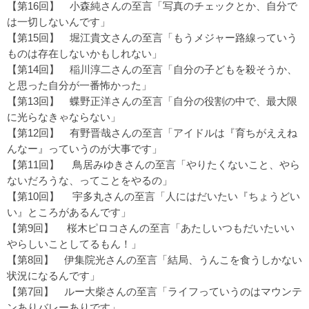
【第16回】
小森純さんの至言「写真のチェックとか、自分で
は一切しないんです」
【第15回】
堀江貴文さんの至言「もうメジャー路線っていう
ものは存在しないかもしれない」
【第14回】
稲川淳二さんの至言「自分の子どもを殺そうか、
と思った自分が一番怖かった」
【第13回】
蝶野正洋さんの至言「自分の役割の中で、最大限
に光らなきゃならない」
【第12回】
有野晋哉さんの至言「アイドルは『育ちがええね
んなー』っていうのが大事です」
【第11回】
鳥居みゆきさんの至言「やりたくないこと、やら
ないだろうな、ってことをやるの」
【第10回】
宇多丸さんの至言「人にはだいたい『ちょうどい
い』ところがあるんです」
【第9回】
桜木ピロコさんの至言「あたしいつもだいたいい
やらしいことしてるもん！」
【第8回】
伊集院光さんの至言「結局、うんこを食うしかない
状況になるんです」
【第7回】
ルー大柴さんの至言「ライフっていうのはマウンテ
ンありバレーありです」