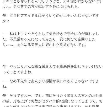
ドキッとさせられるんでしょうけど、力加減がわからないです
よね。男女共学の方が戦い方を身につけられる。
辛
グラビアアイドルはそういうのが上手いんじゃないです
か？
――私は上手くやろうとして失敗続きで完全に心が折れまし
た。不思議ちゃんになってみたり、変に媚びて空回りした
り……。あらゆる業界人に好かれた覚えがないです。
辛
やっぱりどんな嫌な業界人でも嫌悪感を出しちゃいけない
ってことですよね。
――なめ子先生はあんまり感情が表に出る方じゃないですよ
ね。
辛
そうですねー。でも、前にそういう業界人の方とのお仕事
の後、打ち上げで何故かセクハラ的な話になってしまって、ち
ょっと耐えられなくて途中で帰った事ありますね。それ以来、