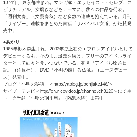
1974年、東京都生まれ。マンガ家・エッセイスト・セレブ、ス
ピリチュアル、女磨きなどをテーマに、数々の作品を発表。
「週刊文春」（文藝春秋）など多数の連載を抱えている。月刊
「サイゾー」連載をまとめた書籍『サバイバル女道』が絶賛発
売中。
●あかり
1985年栃木県生まれ。2002年史上初のエプロンアイドルとして
デビューするも、そのまま迷走を続け、フリーのアイドルライ
ターとして細々と食いつないでいる。初著『アイドル墜落日
記』（洋泉社）、DVD『小明の感じる仏像』（エースデュー
ス）発売中。
ブログ「小明の秘話」＜
http://yaplog.jp/benijake148/
＞
サイゾーテレビ＜
http://ch.nicovideo.jp/channel/ch3120
＞にて生
トーク番組『小明の副作用』（隔週木曜）出演中