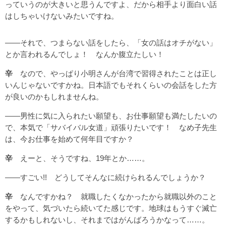
っていうのが大きいと思うんですよ、だから相手より面白い話
はしちゃいけないみたいですね。
――それで、つまらない話をしたら、「女の話はオチがない」
とか言われるんでしょ！ なんか腹立たしい！
辛
なので、やっぱり小明さんが台湾で習得されたことは正し
いんじゃないですかね。日本語でもそれくらいの会話をした方
が良いのかもしれませんね。
――男性に気に入られたい願望も、お仕事願望も満たしたいの
で、本気で「サバイバル女道」頑張りたいです！ なめ子先生
は、今お仕事を始めて何年目ですか？
辛
えーと、そうですね、19年とか……。
――すごい!! どうしてそんなに続けられるんでしょうか？
辛
なんですかね？ 就職したくなかったから就職以外のこと
をやって、気づいたら続いてた感じです。地球はもうすぐ滅亡
するかもしれないし、それまではがんばろうかなって……。