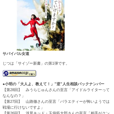
サバイバル女道
じつは「サイゾー新書」の第1弾です。
●
小明の「大人よ、教えて！」”逆”人生相談バックナンバー
【第28回】
みうらじゅんさんの至言「アイドルライターって
なんなの？」
【第27回】
山路徹さんの至言「バラエティーが怖いようでは
戦場に行けないですよ」
【第26回】
浅草キッド・玉袋筋太郎さんの至言「相手がクン