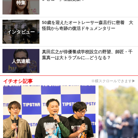
特集
50歳を迎えたオートレーサー森且行に密着 大
怪我から奇跡の復活ドキュメンタリー
インタビュー
真田広之が俳優養成学校設立の野望、師匠・千
葉真一は大トラブルに…どうなる？
人気連載
イチオシ記事
※横スクロールできます▶