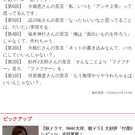
【第6回】
大堀恵さんの至言「私、いつも『アンチ上等』って
思ってるんです」
【第5回】
品川祐さんの至言「なったらいいなと思ってること
は、だいたい実現する」
【第4回】
福本伸行さんの至言「俺は『面白いものを作ろう』
じゃなくて、作れちゃう」
【第3回】
大根仁さんの至言「ネットの書き込みなんて、バカ
にしていいんじゃない？」
【第2回】
杉作J太郎さんの至言「そんなことより『ファフナ
ー』見ろ、『ファフナー』を」
【第1回】
河原雅彦さんの至言「もう無理やりヤラれちゃえば
いいんじゃない？」
最終更新：
2018/12/19 14:59
ピックアップ
【秋ドラマ、NHK大河、朝ドラ】大好評「忖度0
レビュー」全話更新！