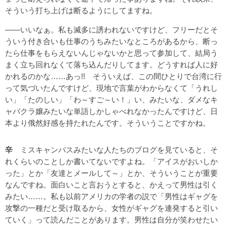
そういう打ち上げは断るようにしてますね。
――いいなぁ。私も滅多に誘われないですけど、フリーだとそ
ういう付き合いも仕事のうちみたいなところがあるから、断っ
たら仕事をもらえないんじゃないかと思って参加して、結局う
まく立ち回れなくて落ち込んだりしてます。どうすれば人に好
かれるのかな……あっ!! そういえば、この間ひとりで台湾に行
って気づいたんですけど、現地で言葉がわからなくて「うれし
い」「たのしい」「わ～すご～い！」い、みたいな、ダメなキ
ャバクラ嬢みたいな単語しかしゃべれなかったんですけど、日
本より俄然好感を持たれたんです。そういうことですかね。
辛
ミスキャンパスみたいな人たちのブログを見ていると、そ
れくらいのことしか書いてないですよね。「アイスがおいしか
った」とか「友達とメールして～」とか、そういうことが重要
なんですね。面白いこと言おうとすると、かえって男性は引く
みたい……。私も以前アメリカの学者の説で「男性はギャグを
攻撃の一種だと受け取るから、女性がギャグを連発すると引い
ていく」って読んだことがあります。男性は自分が笑わせたい