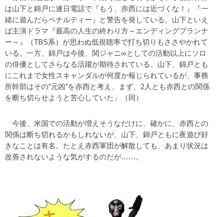
は山下と錦戸に連日電話で『もう、赤西には近づくな！』『一
緒に遊んだらペナルティー』と警告を発している。山下といえ
ば主演ドラマ『最高の人生の終わり方～エンディングプランナ
ー～』（TBS系）が思わぬ低視聴率で打ち切りもささやかれて
いる。一方、錦戸は今後、関ジャニ∞としての活動以上にソロ
の俳優としてさらなる活躍が期待されている。山下、錦戸とも
にこれまで女性スキャンダルが何度か報じられているが、事務
所幹部はその”元凶”を赤西と考え、まず、2人とも赤西との関係
を断ち切らせようと苦心していた」（同）
今後、米国での活動が増えそうなだけに、確かに、赤西との
関係は断ち切れるかもしれないが、山下、錦戸ともに夜遊び好
きなことは有名。たとえ赤西軍団が解散しても、あまり状況は
改善されないような気がするのだが……。