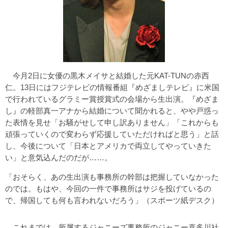
今月2日に女優の黒木メイサと結婚した元KAT-TUNの赤西
仁。13日にはフジテレビの情報番組『めざましテレビ』に米国
で行われているグラミー賞授賞式の会場から生出演。『めざま
し』の軽部真一アナから結婚について聞かれると、やや戸惑っ
た表情を見せ「お騒がせして申し訳ありません」「これからも
頑張っていくので変わらず応援していただければと思う」と話
し、今後について「日本とアメリカで両立してやっていきた
い」と意気込んだのだが……。
「おそらく、あの生出演も事務所の幹部は把握していなかった
のでは。もはや、今回の一件で事務所はサジを投げているの
で、帰国しても何も言われないだろう」（スポーツ紙デスク）
これまでは、所属するジャニーズ事務所のジャニー喜多川社