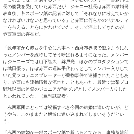
長の寵愛を受けていた赤西だが、ジャニー社長は赤西の結婚発
表直後、各スポーツ紙の記者に対して「それなりに考えていか
なければいけないと思っている」と赤西に何らかのペナルティ
ーを与えることをにおわせていた。そこで浮上してきたのが、
赤西軍団の存在だ。
「数年前から赤西を中心に六本木・西麻布界隈で遊ぶようにな
ったメンバーを総称してそう呼ばれるようになった。メンバー
はジャニーズでは山下智久、錦戸亮、ほかのプロダクションで
は城田優ら。ほぼ赤西の運転手代わりとしてメンバー入りして
いた元プロテニスプレーヤーが薬物事件で逮捕されたこともあ
り、赤西にも逮捕情報が流れたこともあった。最近では某プロ
野球球団の監督のジュニアが”金ヅル”としてメンバー入りした
といわれていた」（週刊誌記者）
赤西軍団にとっては祝福すべき今回の結婚に違いないが、ど
うやら、このままだと解散に追い込まれてしまいそうだとい
う。
「赤西の結婚が一部スポーツ紙で報じられてから、事務所幹部