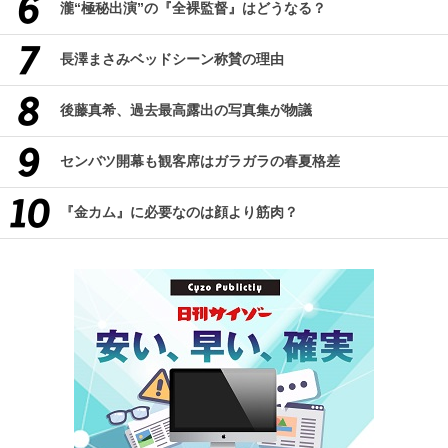
瀧“極秘出演”の『全裸監督』はどうなる？
長澤まさみベッドシーン称賛の理由
後藤真希、過去最高露出の写真集が物議
センバツ開幕も観客席はガラガラの春夏格差
『金カム』に必要なのは顔より筋肉？