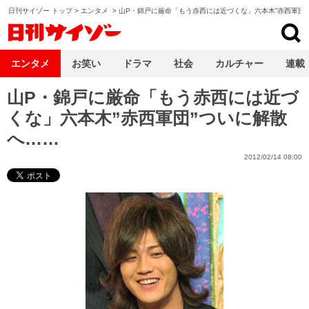
日刊サイゾー トップ
>
エンタメ
>
山P・錦戸に厳命「もう赤西には近づくな」六本木”赤西軍団
日刊サイゾー
エンタメ
お笑い
ドラマ
社会
カルチャー
連載
山P・錦戸に厳命「もう赤西には近づ
くな」六本木”赤西軍団”ついに解散
へ……
2012/02/14 08:00