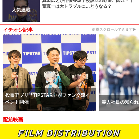
真田広之が俳優養成学校設立の野望、師匠・千
葉真一は大トラブルに…どうなる？
人気連載
イチオシ記事
※横スクロールできます▶
投票アプリ「TIPSTAR」がファン交流イ
ベント開催
美人社長の知られ
配給映画