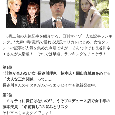
6月上旬の人気記事を紹介する、日刊サイゾー人気記事ランキ
ング。“大麻中毒”疑惑で揺れる沢尻エリカをはじめ、女性タレ
ントの記事が人気を集めた今期ですが、そんな中でも長谷川ネ
エさんが大活躍！ それでは早速、ランキングをチェケラ！
第1位
“計算が合わない女”長谷川理恵 楠本氏と園山真希絵をめぐる
「大人な三角関係」って……
長谷川さんのイタさがわかるエッセイ本も絶賛発売中。
第2位
「ミキティに責任はないの!?」うそプロデュース店で食中毒の
藤本美貴 “名前貸し”の旨みとリスク
それ言っちゃあダメでしょ！