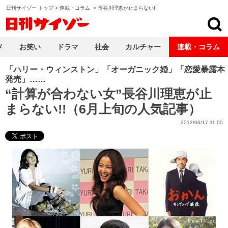
日刊サイゾー トップ
>
連載・コラム
>
長谷川理恵が止まらない!!
日刊サイゾー
メ
お笑い
ドラマ
社会
カルチャー
連載・コラム
「ハリー・ウィンストン」「オーガニック婚」「恋愛暴露本
発売」……
“計算が合わない女”長谷川理恵が止
まらない!!（6月上旬の人気記事）
2012/06/17 11:00