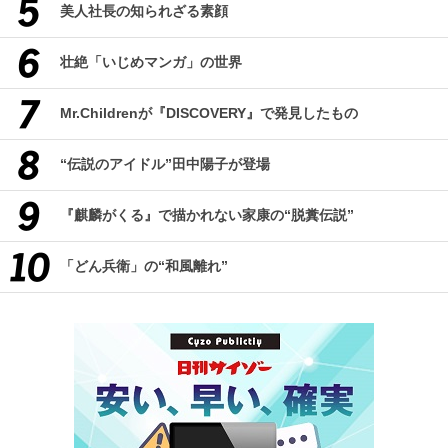
美人社長の知られざる素顔
壮絶「いじめマンガ」の世界
Mr.Childrenが『DISCOVERY』で発見したもの
“伝説のアイドル”田中陽子が登場
『麒麟がくる』で描かれない家康の“脱糞伝説”
「どん兵衛」の“和風離れ”