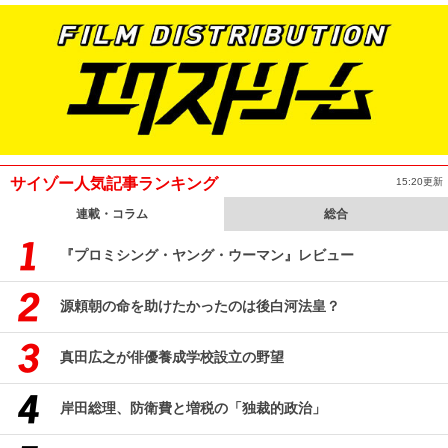
サイゾー人気記事ランキング
15:20更新
連載・コラム
総合
『プロミシング・ヤング・ウーマン』レビュー
源頼朝の命を助けたかったのは後白河法皇？
真田広之が俳優養成学校設立の野望
岸田総理、防衛費と増税の「独裁的政治」