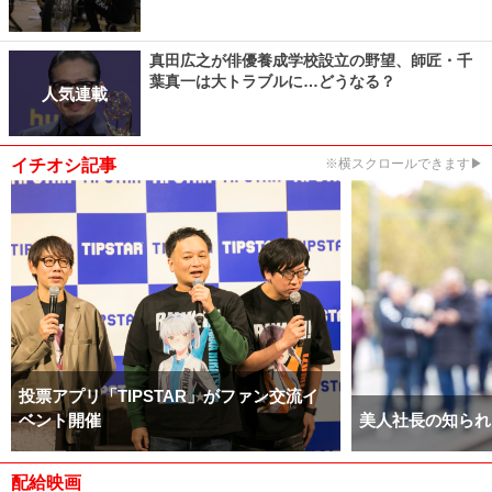
真田広之が俳優養成学校設立の野望、師匠・千
葉真一は大トラブルに…どうなる？
人気連載
イチオシ記事
※横スクロールできます▶
投票アプリ「TIPSTAR」がファン交流イ
ベント開催
美人社長の知られ
配給映画