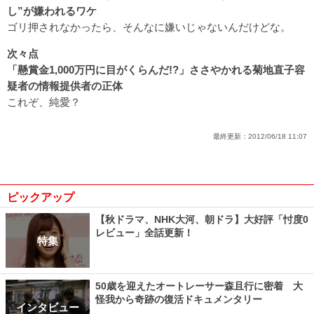
し”が嫌われるワケ
ゴリ押されなかったら、そんなに嫌いじゃないんだけどな。
次々点
「懸賞金1,000万円に目がくらんだ!?」ささやかれる菊地直子容
疑者の情報提供者の正体
これぞ、純愛？
最終更新：
2012/06/18 11:07
ピックアップ
【秋ドラマ、NHK大河、朝ドラ】大好評「忖度0
レビュー」全話更新！
特集
50歳を迎えたオートレーサー森且行に密着 大
怪我から奇跡の復活ドキュメンタリー
インタビュー