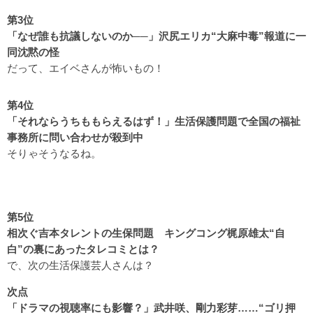
第3位
「なぜ誰も抗議しないのか──」沢尻エリカ“大麻中毒”報道に一
同沈黙の怪
だって、エイベさんが怖いもの！
第4位
「それならうちももらえるはず！」生活保護問題で全国の福祉
事務所に問い合わせが殺到中
そりゃそうなるね。
第5位
相次ぐ吉本タレントの生保問題 キングコング梶原雄太“自
白”の裏にあったタレコミとは？
で、次の生活保護芸人さんは？
次点
「ドラマの視聴率にも影響？」武井咲、剛力彩芽……“ゴリ押