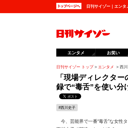
日刊サイゾー｜エンタ
エンタメ
お笑い
日刊サイゾー トップ
>
エンタメ
>
西川
「現場ディレクター
録で“毒舌”を使い
#西川史子
今、芸能界で一番“毒舌”な女性