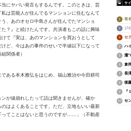
サ
本当にヤバい発言もするんです。このときは、芸
『私は芸能人が住んでるマンションに住むなんて
有
そう、あのオセロ中島さんが住んでたマンショ
ジ
てた？』と続けたんです。共演者もこの話に興味
セ
続けて『実は、あのマンションを買おうとして
だけど、今はあの事件のせいで半値以下になって
ハ
番組関係者）
瀧
倉
長
である本木雅弘をはじめ、福山雅治や今田耕司
後
。
『
ョンが値崩れしたって話は聞きませんが、確か
セ
るのはよくあることです。ただ、立地もいい最新
下ってことはないと思うのですが……」（不動産