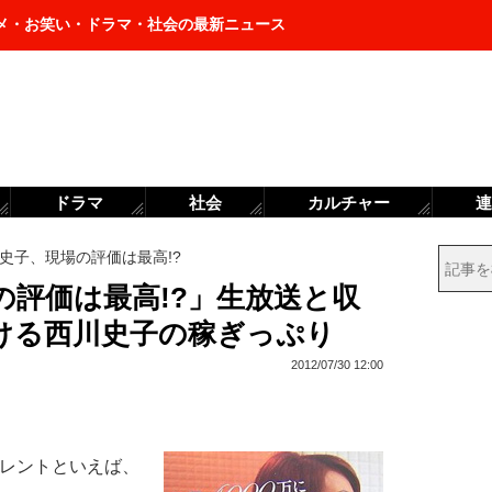
メ・お笑い・ドラマ・社会の最新ニュース
ドラマ
社会
カルチャー
連
史子、現場の評価は最高!?
の評価は最高!?」生放送と収
分ける西川史子の稼ぎっぷり
2012/07/30 12:00
タレントといえば、