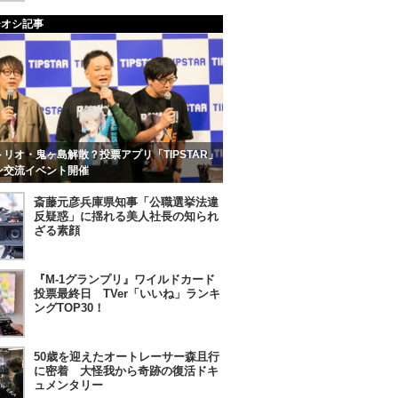
チオシ記事
リオ・鬼ヶ島解散？投票アプリ「TIPSTAR」
ン交流イベント開催
斎藤元彦兵庫県知事「公職選挙法違
反疑惑」に揺れる美人社長の知られ
ざる素顔
『M-1グランプリ』ワイルドカード
投票最終日 TVer「いいね」ランキ
ングTOP30！
50歳を迎えたオートレーサー森且行
に密着 大怪我から奇跡の復活ドキ
ュメンタリー