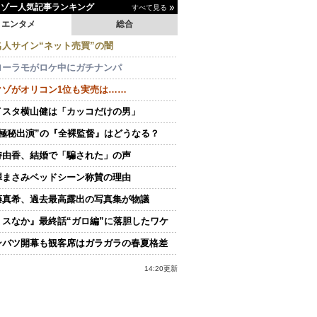
イゾー人気記事ランキング
すべて見る
エンタメ
総合
名人サイン“ネット売買”の闇
ローラモがロケ中にガチナンパ
クゾがオリコン1位も実売は……
イスタ横山健は「カッコだけの男」
“極秘出演”の『全裸監督』はどうなる？
持由香、結婚で「騙された」の声
澤まさみベッドシーン称賛の理由
藤真希、過去最高露出の写真集が物議
ミスなか』最終話“ガロ編”に落胆したワケ
ンバツ開幕も観客席はガラガラの春夏格差
14:20更新