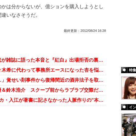
かは分からないが、億ションを購入しようとし
間違いなさそうだ。
最終更新：
2012/08/24 16:28
「事務所への不満も!?」安室奈美恵が雑誌に語った本音と『紅白』出場拒否の裏事情
“トークも演技もまるでダメ”な佐々木希に代わって事務所エースになった杏を悩ます、母親の借金問題
特
「サンミュージックに連絡なし……」覚せい剤事件から復帰間近の酒井法子を取り巻く日中謎人脈
「会うと毎回ペアルック!?」蒼井優＆鈴木浩介 スクープ前からラブラブ交際だった……
友達5,000人！ 『後輩力』カラテカ・入江が著書に記さなかった人脈作りの“本当の”ノウハウとは
イ