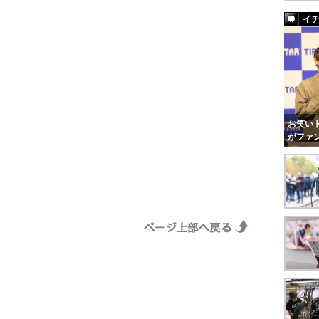
イ
お笑いト
がファ