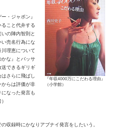
デー・ジャポン』
いること代弁する
笑いの陣内智則と
いい売名行為にな
谷川理恵について
のかな』とバッサ
放送できるギリギ
合はさらに飛ばし
『年収4000万にこだわる理由』
ーからは評価が非
（小学館）
りになった発言も
者）
の収録時にかなりアブナイ発言をしたいう。