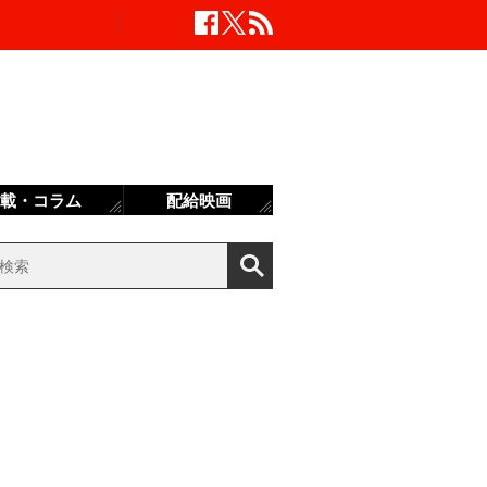
載・コラム
配給映画