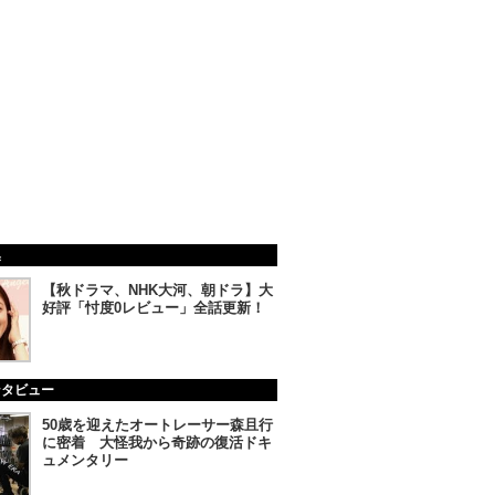
集
【秋ドラマ、NHK大河、朝ドラ】大
好評「忖度0レビュー」全話更新！
ンタビュー
50歳を迎えたオートレーサー森且行
に密着 大怪我から奇跡の復活ドキ
ュメンタリー