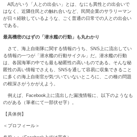
A氏がいう「人との出会い」とは、なにも異性との出会いで
はなく、近隣住民との触れ合いなど、民間企業のサラリーマン
が日々経験しているような、ごく普通の日常での人との出会い
である。
最高機密のはずの「潜水艦の行動」も丸わかり
さて、海上自衛隊に関する情報のうち、SNS上に流出してい
る情報の一つが「潜水艦の行動サイクル」だ。潜水艦の行動
は、各国海軍の中でも最も秘匿性の高いものである。そんな秘
匿性の高い情報でさえも、SNSを通して容易に収集できること
に多くの海上自衛官が気づいていないところに、この種の問題
の根深さがうかがえよう。
例えば、Facebook上に流出した漏洩情報に、以下のようなも
のがある（筆者にて一部伏せ字）。
【具体例】
＜プロフィール＞