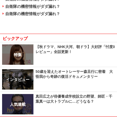
自衛隊の機密情報がダダ漏れ？
自衛隊の機密情報がダダ漏れ？
ピックアップ
【秋ドラマ、NHK大河、朝ドラ】大好評「忖度0
レビュー」全話更新！
特集
50歳を迎えたオートレーサー森且行に密着 大
怪我から奇跡の復活ドキュメンタリー
インタビュー
真田広之が俳優養成学校設立の野望、師匠・千
葉真一は大トラブルに…どうなる？
人気連載