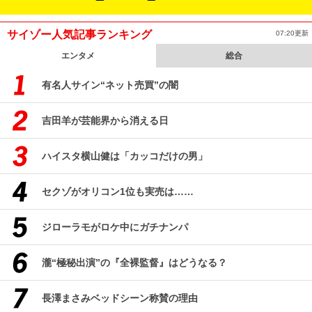
サイゾー人気記事ランキング
07:20更新
エンタメ
総合
有名人サイン“ネット売買”の闇
吉田羊が芸能界から消える日
ハイスタ横山健は「カッコだけの男」
セクゾがオリコン1位も実売は……
ジローラモがロケ中にガチナンパ
瀧“極秘出演”の『全裸監督』はどうなる？
長澤まさみベッドシーン称賛の理由