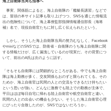
海上自衛隊当局も指導へ
事実、関係筋によると、海上自衛隊の「艦艇長講習」などで
は、冒頭の本サイト記事も取り上げつつ、SNSを通じた情報流
出の危険性について、海上幕僚監部指揮情報通信部長（海将
補）名で、現役自衛官たちに対し広く伝えられたという。
しかし、そうした海上自衛隊当局の努力むなしく、Facebook
やmixiなどのSNSでは、防衛省・自衛隊のうち海上自衛隊に関
する情報だけが、広く漏洩しているのが現実だ。その背景につ
いて、前出のA氏は次のように話す。
「そもそも自衛隊には閉鎖的なところがある。中でも海上自衛
隊は海上勤務が多く、交友関係もおのずと限られてくる。その
ためか、海上自衛官は民間の人との交流をできるだけ持ちたい
という思いが強い。どんなに激務でも陸上での勤務が主体で、
平日はほぼ毎日自宅に帰れる陸上自衛官や航空自衛官と違い、
民間の人との出会いの機会も少ない。そうした海上自衛官心理
にぴったり合致したのが、SNSではないだろうか」