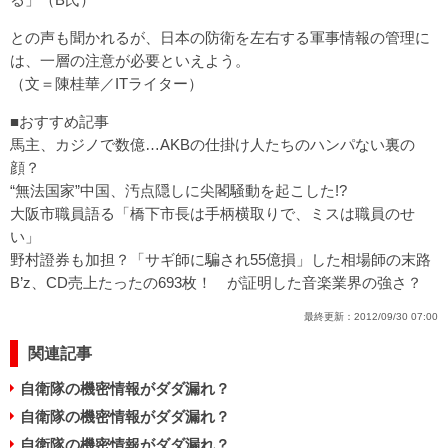
との声も聞かれるが、日本の防衛を左右する軍事情報の管理に
は、一層の注意が必要といえよう。
（文＝陳桂華／ITライター）
■おすすめ記事
馬主、カジノで数億…AKBの仕掛け人たちのハンパない裏の
顔？
“無法国家”中国、汚点隠しに尖閣騒動を起こした!?
大阪市職員語る「橋下市長は手柄横取りで、ミスは職員のせ
い」
野村證券も加担？「サギ師に騙され55億損」した相場師の末路
B’z、CD売上たったの693枚！ が証明した音楽業界の強さ？
最終更新：
2012/09/30 07:00
関連記事
自衛隊の機密情報がダダ漏れ？
自衛隊の機密情報がダダ漏れ？
自衛隊の機密情報がダダ漏れ？