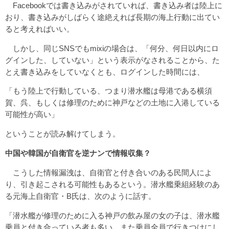
Facebookでは書き込みがされていれば、書き込み者は陸上に
おり、書き込みがしばらく途絶えれば長期の海上行動に出てい
ると考えればいい。
しかし、同じSNSでもmixiの場合は、「何分、何日以内にロ
グインした、していない」という表示がなされることから、た
とえ書き込みをしていなくとも、ログインした時間には、
「もう陸上で行動している、つまり潜水艦は母港である横須
賀、呉、もしくは修理のために神戸などの土地に入港している
可能性が高い」
ということが読み解けてしまう。
中国や韓国が自衛官を逆ナンで情報収集？
こうした情報漏洩は、自衛官と付き合いのある民間人によ
り、引き起こされる可能性もあるという。潜水艦乗組経験のあ
る元海上自衛官・B氏は、次のように話す。
「潜水艦が修理のために入る神戸の飲み屋の女の子は、潜水艦
乗員と付き合っている者も多い。また乗員全員で行きつけにし