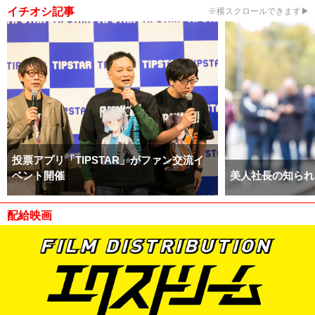
イチオシ記事
※横スクロールできます▶
投票アプリ「TIPSTAR」がファン交流イ
ベント開催
美人社長の知られ
配給映画