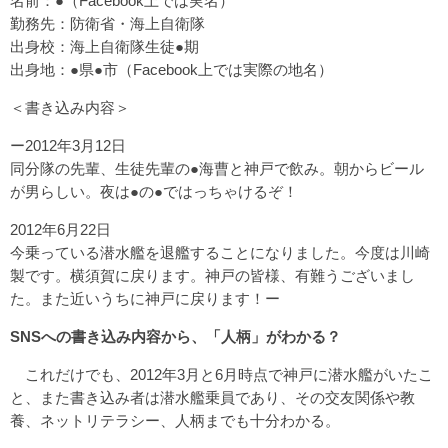
名前：●（Facebook上では実名）
勤務先：防衛省・海上自衛隊
出身校：海上自衛隊生徒●期
出身地：●県●市（Facebook上では実際の地名）
＜書き込み内容＞
ー2012年3月12日
同分隊の先輩、生徒先輩の●海曹と神戸で飲み。朝からビール
が男らしい。夜は●の●ではっちゃけるぞ！
2012年6月22日
今乗っている潜水艦を退艦することになりました。今度は川崎
製です。横須賀に戻ります。神戸の皆様、有難うございまし
た。また近いうちに神戸に戻ります！ー
SNSへの書き込み内容から、「人柄」がわかる？
これだけでも、2012年3月と6月時点で神戸に潜水艦がいたこ
と、また書き込み者は潜水艦乗員であり、その交友関係や教
養、ネットリテラシー、人柄までも十分わかる。