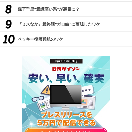
森下千里“意識高い系”が裏目に？
『ミスなか』最終話“ガロ編”に落胆したワケ
ベッキー復帰難航のワケ