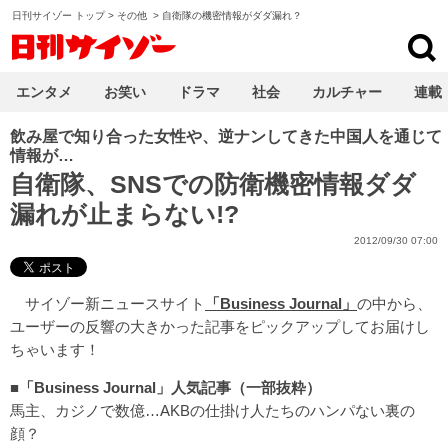
日刊サイゾー トップ
>
その他
>
自衛隊の機密情報がダダ漏れ？
日刊サイゾー
エンタメ
お笑い
ドラマ
社会
カルチャー
連載
飲み屋で知り合った女性や、逆ナンしてきた中国人を通じて
情報が…
自衛隊、SNSでの防衛機密情報ダダ
漏れが止まらない!?
2012/09/30 07:00
サイゾー新ニュースサイト
「Business Journal」
の中から、
ユーザーの反響の大きかった記事をピックアップしてお届けし
ちゃいます！
■「Business Journal」人気記事（一部抜粋）
馬主、カジノで数億…AKBの仕掛け人たちのハンパない裏の
顔？