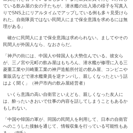
ている飲み屋の女の子たちが、潜水艦の出入港の様子を写真入
りでSNS上にリアルタイムでアップしている例も多々見受けら
れた。自衛隊員ではない民間人にまで保全意識を求めるには無
理がある」
確かに民間人にまで保全意識は求められない。ましてやその
民間人が外国人なら、なおさらだ。
「神戸の街には、中国人や韓国人も大勢住んでいる。彼女ら
が、三ノ宮や元町の飲み屋はもちろん、潜水艦が修理に入る三
菱重工業や川崎重工業の神戸造船所付近の飲み屋、コンビニや
量販店などで潜水艦乗員を逆ナンパし、親しくなったという話
はよく聞く」（神戸市内の飲み屋経営者）
いくら意識の高い自衛官といえども、親しくなった友人に
は、酔ったいきおいで仕事の内容を話してしまうこともあるか
もしれない。
「中国や韓国の軍が、同国の民間人を利用して、日本の自衛官
へのこうした接触を通じて、情報収集を行っている可能性もあ
る」（B氏）