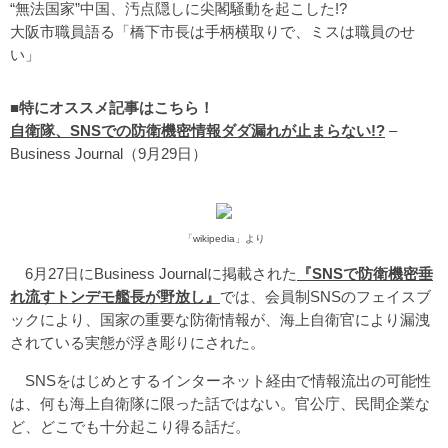
“無法国家”中国、汚点隠しに尖閣騒動を起こした!?
大阪市職員語る「橋下市長は手柄横取りで、ミスは職員のせ
い」
■特にオススメ記事はこちら！
自衛隊、SNSでの防衛機密情報ダダ漏れが止まらない!?
–
Business Journal（9月29日）
「wikipedia」より
6月27日にBusiness Journalに掲載された
『SNSで防衛機密垂
れ流すトンデモ艦長が野放し』
では、会員制SNSのフェイスブ
ックにより、国家の重要な防衛情報が、海上自衛官により漏洩
されている実態が浮き彫りにされた。
SNSをはじめとするインターネット経由で情報流出の可能性
は、何も海上自衛隊に限った話ではない。官公庁、民間企業な
ど、どこでも十分起こり得る話だ。