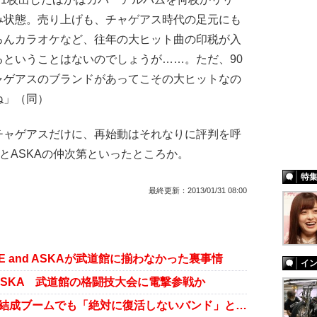
み状態。売り上げも、チャゲアス時代の足元にも
ろんカラオケなど、往年の大ヒット曲の印税が入
ということはないのでしょうが……。ただ、90
ャゲアスのブランドがあってこその大ヒットなの
ね」（同）
ャゲアスだけに、再始動はそれなりに評判を呼
EとASKAの仲次第といったところか。
特
最終更新：
2013/01/31 08:00
AGE and ASKAが武道館に揃わなかった裏事情
イ
 ASKA 武道館の格闘技大会に電撃参戦か
メンバー不仲、宗教トラブル......再結成ブームでも「絶対に復活しないバンド」とは？