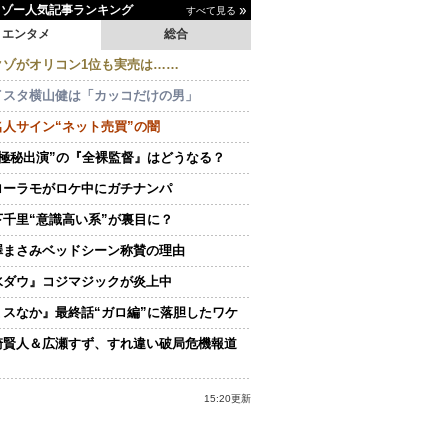
イゾー人気記事ランキング
すべて見る
エンタメ
総合
クゾがオリコン1位も実売は……
イスタ横山健は「カッコだけの男」
名人サイン“ネット売買”の闇
“極秘出演”の『全裸監督』はどうなる？
ローラモがロケ中にガチナンパ
下千里“意識高い系”が裏目に？
澤まさみベッドシーン称賛の理由
水ダウ』コジマジックが炎上中
ミスなか』最終話“ガロ編”に落胆したワケ
崎賢人＆広瀬すず、すれ違い破局危機報道
15:20更新