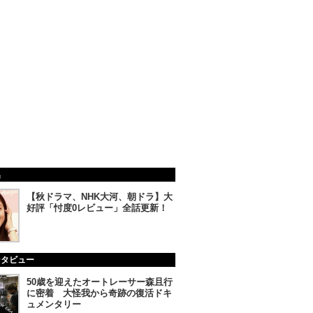
集
【秋ドラマ、NHK大河、朝ドラ】大
好評「忖度0レビュー」全話更新！
ンタビュー
50歳を迎えたオートレーサー森且行
に密着 大怪我から奇跡の復活ドキ
ュメンタリー