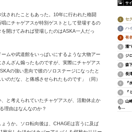
サ
汰されたこともあった。10年に行われた格闘
セ
斉唱にチャゲアスが特別ゲストとして登場するの
ハ
を開けてみれば登場したのはASKA一人だっ
有
瀧
ドームや武道館をいっぱいにするような大物アー
ジ
にさんざん煽ったものですが、実際にチャゲアス
森
SKAの強い意向で彼のソロステージになったと
長
しいのだな、と痛感させられたものです」（同）
『
『
、と考えられていたチャゲアスが、活動休止か
山
も…
する理由はなんなのか？
ょうか。ソロ転向後は、CHAGEは言うに及ば
を1枚出したほかはカバーアルバムを何枚かリリー