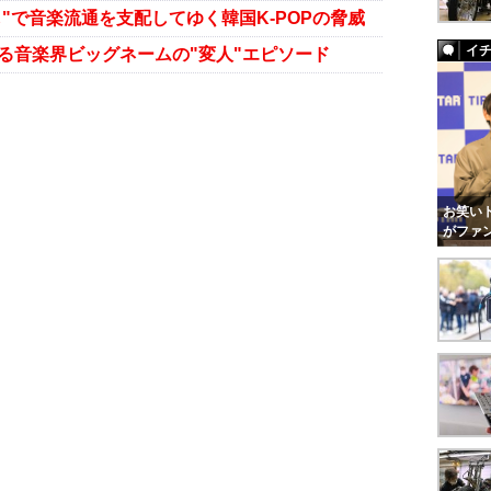
し"で音楽流通を支配してゆく韓国K-POPの脅威
イ
活する音楽界ビッグネームの"変人"エピソード
お笑いト
がファ