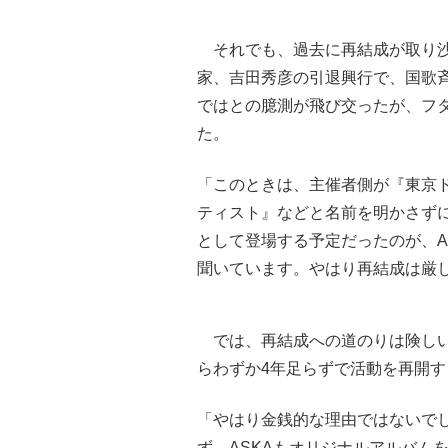
それでも、過去に再結成が取り沙
家、吉田秀彦の引退興行で、国歌
ではとの臆測が飛び交ったが、フタ
た。
「このときは、主催者側が『東京
ティスト』などと名前を明かさず
として登場する予定だったのが、A
聞いています。やはり再結成は厳
では、再結成への道のりは険しい
らわずか4年足らずで活動を再開
「やはり金銭的な理由ではないでし
ず、ASKAもオリジナルアルバム