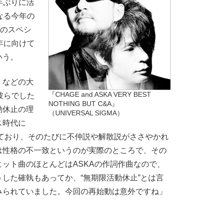
4年ぶりに活
なる今年の
夏のスペシ
年に向けて
いう。
H』などの大
『CHAGE and ASKA VERY BEST
彼らでした
NOTHING BUT C&A』
動休止の理
（UNIVERSAL SIGMA）
ス時代に
っており、そのたびに不仲説や解散説がささやかれ
は性格の不一致というのが実際のところで、その
ット曲のほとんどはASKAの作詞作曲なので、
した確執もあってか、“無期限活動休止”とは言
みられていました。今回の再始動は意外ですね」