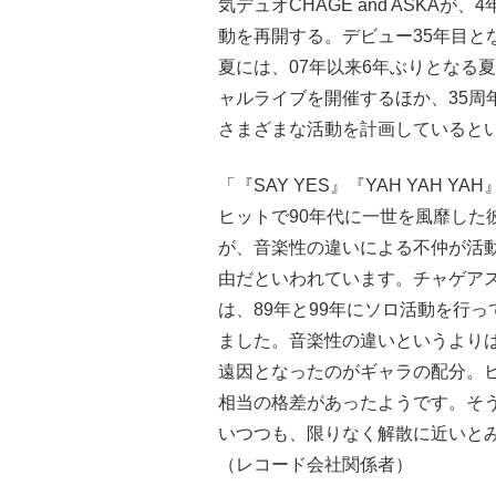
気デュオCHAGE and ASKAが、
動を再開する。デビュー35年目と
夏には、07年以来6年ぶりとなる
ャルライブを開催するほか、35周
さまざまな活動を計画していると
「『SAY YES』『YAH YAH YA
ヒットで90年代に一世を風靡した
が、音楽性の違いによる不仲が活
由だといわれています。チャゲア
は、89年と99年にソロ活動を行
ました。音楽性の違いというより
遠因となったのがギャラの配分。ヒ
相当の格差があったようです。そう
いつつも、限りなく解散に近いと
（レコード会社関係者）