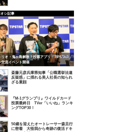
チオシ記事
リオ・鬼ヶ島解散？投票アプリ「TIPSTAR」
ン交流イベント開催
斎藤元彦兵庫県知事「公職選挙法違
反疑惑」に揺れる美人社長の知られ
ざる素顔
『M-1グランプリ』ワイルドカード
投票最終日 TVer「いいね」ランキ
ングTOP30！
50歳を迎えたオートレーサー森且行
に密着 大怪我から奇跡の復活ドキ