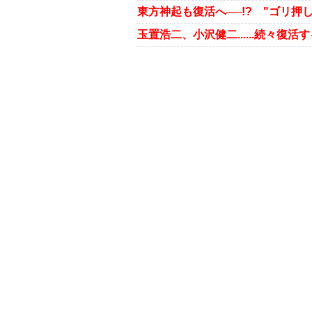
東方神起も復活へ──!? "ゴリ押
玉置浩二、小沢健二......続々復