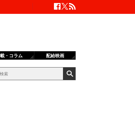
載・コラム
配給映画