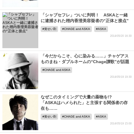
「シャブセフレ」ついに判明！ ASKAと一緒
に逮捕された栩内香澄美容疑者の“正体と接点”
覚せい剤
CHAGE and ASKA
ASKA
2014/05/20 16:30
「今だからこそ、心に染みる……」チャゲアス
ものまね・ダブルネームの“Chage讃歌”が話題
CHAGE and ASKA
2014/05/19 19:30
なぜこのタイミングで大量の薬物を!?
「ASKAはハメられた」と主張する関係者の存
在も……
覚せい剤
CHAGE and ASKA
ASKA
2014/05/19 15:00