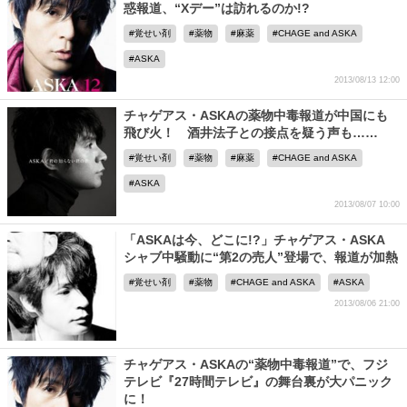
惑報道、“Xデー”は訪れるのか!?
覚せい剤
薬物
麻薬
CHAGE and ASKA
ASKA
2013/08/13 12:00
チャゲアス・ASKAの薬物中毒報道が中国にも
飛び火！ 酒井法子との接点を疑う声も……
覚せい剤
薬物
麻薬
CHAGE and ASKA
ASKA
2013/08/07 10:00
「ASKAは今、どこに!?」チャゲアス・ASKA
シャブ中騒動に“第2の売人”登場で、報道が加熱
覚せい剤
薬物
CHAGE and ASKA
ASKA
2013/08/06 21:00
チャゲアス・ASKAの“薬物中毒報道”で、フジ
テレビ『27時間テレビ』の舞台裏が大パニック
に！