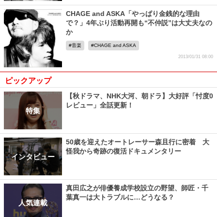
CHAGE and ASKA「やっぱり金銭的な理由
で？」4年ぶり活動再開も“不仲説”は大丈夫なの
か
音楽
CHAGE and ASKA
2013/01/31 08:00
ピックアップ
【秋ドラマ、NHK大河、朝ドラ】大好評「忖度0
レビュー」全話更新！
特集
50歳を迎えたオートレーサー森且行に密着 大
怪我から奇跡の復活ドキュメンタリー
インタビュー
真田広之が俳優養成学校設立の野望、師匠・千
葉真一は大トラブルに…どうなる？
人気連載