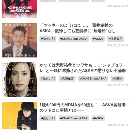
2014/05/22 10:00
「マッキーのようには……」薬物逮捕の
ASKA、復帰しても芸能界に“居場所”なし
覚せい剤
CHAGE and ASKA
ASKA
槇原敬之
2014/05/22 08:00
かつては天海祐希とウワサも……“シャブセフ
レ”と一緒に逮捕されたASKAの懲りない不倫癖
覚せい剤
天海祐希
CHAGE and ASKA
ASKA
2014/05/21 10:00
1錠4,000円のMDMAを90錠も！ ASKA容疑者
のフトコロ事情とは――
覚せい剤
CHAGE and ASKA
ASKA
2014/05/21 08:00