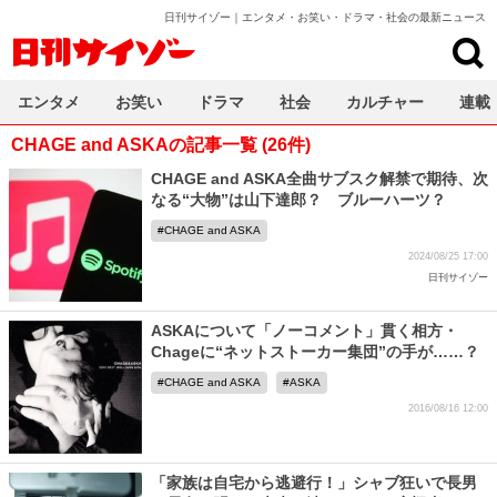
日刊サイゾー｜エンタメ・お笑い・ドラマ・社会の最新ニュース
日刊サイゾー
エンタメ
お笑い
ドラマ
社会
カルチャー
連載
CHAGE and ASKAの記事一覧 (26件)
CHAGE and ASKA全曲サブスク解禁で期待、次
なる“大物”は山下達郎？ ブルーハーツ？
CHAGE and ASKA
2024/08/25 17:00
日刊サイゾー
ASKAについて「ノーコメント」貫く相方・
Chageに“ネットストーカー集団”の手が……？
CHAGE and ASKA
ASKA
2016/08/16 12:00
「家族は自宅から逃避行！」シャブ狂いで長男