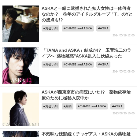
ASKAと一緒に逮捕された知人女性は一体何者
なのか？ 往年のアイドルグループ「T」のYと
の接点も!?
覚せい剤
CHAGE and ASKA
ASKA
2014/05/19 12:00
「TAMA and ASKA」結成か!? 玉置浩二のラ
イブへ“薬物疑惑”ASKA乱入に伏線あった
覚せい剤
CHAGE and ASKA
ASKA
2014/05/02 08:00
ASKAが西東京市の病院にいた!? 薬物依存治
療のために極秘入院中か
覚せい剤
薬物
CHAGE and ASKA
ASKA
2013/08/20 10:00
不気味な沈黙続くチャゲアス・ASKAの薬物疑