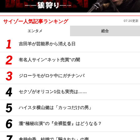
サイゾー人気記事ランキング
07:20更新
エンタメ
総合
吉田羊が芸能界から消える日
有名人サイン“ネット売買”の闇
ジローラモがロケ中にガチナンパ
セクゾがオリコン1位も実売は……
ハイスタ横山健は「カッコだけの男」
瀧“極秘出演”の『全裸監督』はどうなる？
倉持由香、結婚で「騙された」の声