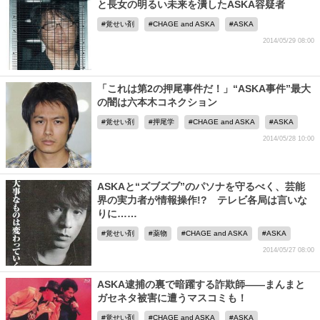
と長女の明るい未来を潰したASKA容疑者
覚せい剤
CHAGE and ASKA
ASKA
2014/05/29 08:00
「これは第2の押尾事件だ！」“ASKA事件”最大
の闇は六本木コネクション
覚せい剤
押尾学
CHAGE and ASKA
ASKA
2014/05/28 10:00
ASKAと“ズブズブ”のパソナを守るべく、芸能
界の実力者が情報操作!? テレビ各局は言いな
りに……
覚せい剤
薬物
CHAGE and ASKA
ASKA
2014/05/27 08:00
ASKA逮捕の裏で暗躍する詐欺師――まんまと
ガセネタ被害に遭うマスコミも！
覚せい剤
CHAGE and ASKA
ASKA