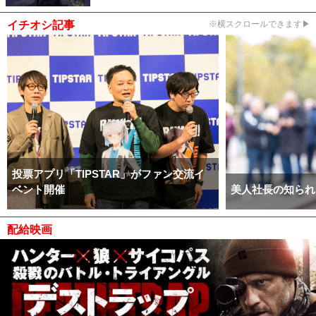
イチオシ記事
※横スクロールできます▶
投票アプリ「TIPSTAR」がファン交流イ
ベント開催
美人社長の知られ
配給映画