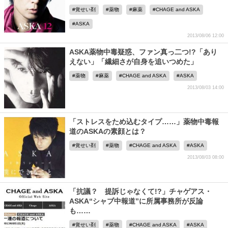
覚せい剤
薬物
麻薬
CHAGE and ASKA
ASKA
2013/08/06 12:00
ASKA薬物中毒疑惑、ファン真っ二つ!?「あり
えない」「繊細さが自身を追いつめた」
薬物
麻薬
CHAGE and ASKA
ASKA
2013/08/03 14:00
「ストレスをため込むタイプ……」薬物中毒報
道のASKAの素顔とは？
覚せい剤
薬物
CHAGE and ASKA
ASKA
2013/08/03 08:00
「抗議？ 提訴じゃなくて!?」チャゲアス・
ASKA“シャブ中報道”に所属事務所が反論
も……
覚せい剤
薬物
CHAGE and ASKA
ASKA