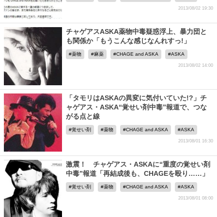
2013/08/02 19:30
チャゲアスASKA薬物中毒疑惑浮上、暴力団と
も関係か「もうこんな感じなんれすっ!」
薬物
麻薬
CHAGE and ASKA
ASKA
2013/08/02 14:00
「タモリはASKAの異変に気付いていた!?」チ
ャゲアス・ASKA“覚せい剤中毒”報道で、つな
がる点と線
覚せい剤
薬物
CHAGE and ASKA
ASKA
2013/08/01 16:30
激震！ チャゲアス・ASKAに“重度の覚せい剤
中毒”報道「再結成後も、CHAGEを殴り……」
覚せい剤
薬物
CHAGE and ASKA
ASKA
2013/08/01 08:00