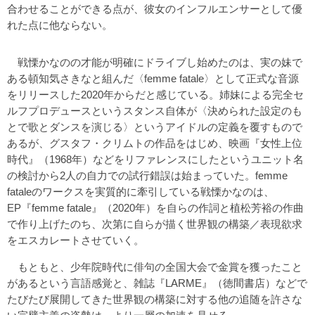
合わせることができる点が、彼女のインフルエンサーとして優
れた点に他ならない。
戦慄かなのの才能が明確にドライブし始めたのは、実の妹で
ある頓知気さきなと組んだ〈femme fatale〉として正式な音源
をリリースした2020年からだと感じている。姉妹による完全セ
ルフプロデュースというスタンス自体が〈決められた設定のも
とで歌とダンスを演じる〉というアイドルの定義を覆すもので
あるが、グスタフ・クリムトの作品をはじめ、映画『女性上位
時代』（1968年）などをリファレンスにしたというユニット名
の検討から2人の自力での試行錯誤は始まっていた。femme
fataleのワークスを実質的に牽引している戦慄かなのは、
EP『femme fatale』（2020年）を自らの作詞と植松芳裕の作曲
で作り上げたのち、次第に自らが描く世界観の構築／表現欲求
をエスカレートさせていく。
もともと、少年院時代に俳句の全国大会で金賞を獲ったこと
があるという言語感覚と、雑誌『LARME』（徳間書店）などで
たびたび展開してきた世界観の構築に対する他の追随を許さな