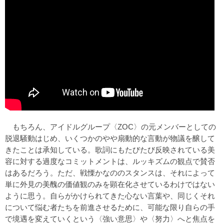
もちろん、アイドルグループ〈ZOC〉の元メンバーとしての
脱退騒動はじめ、いくつかのやや扇動的な言動が物議を醸して
きたことは承知している。歌詞にもたびたび反映されている美
容に対する過度なコミットメントは、ルッキズムの観点で賛否
はあるだろう。ただ、戦慄かなののスタンスは、それによって
単に外見の美醜の価値観のみを顕在化させているわけではない
ように思う。自らがかけられてきた心ない言葉や、同じくそれ
について悩む者たちを前進させるために、可能な限り自らの手
で境遇を変えていくという〈強い意思〉や〈努力〉へと焦点を