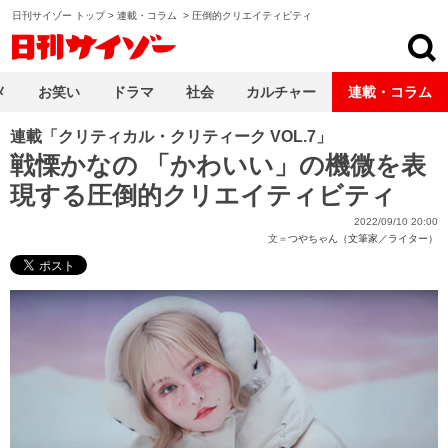
日刊サイゾー トップ
>
連載・コラム
>
圧倒的クリエイティビティ
日刊サイゾー
メ
お笑い
ドラマ
社会
カルチャー
連載・コラム
連載「クリティカル・クリティーク VOL.7」
戦慄かなの 「かわいい」の機微を表
現する圧倒的クリエイティビティ
2022/09/10 20:00
文＝
つやちゃん（文筆家／ライター）