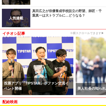
真田広之が俳優養成学校設立の野望、師匠・千
葉真一は大トラブルに…どうなる？
人気連載
イチオシ記事
※横スクロールできます▶
投票アプリ「TIPSTAR」がファン交流イ
ベント開催
美人社長の知られ
配給映画