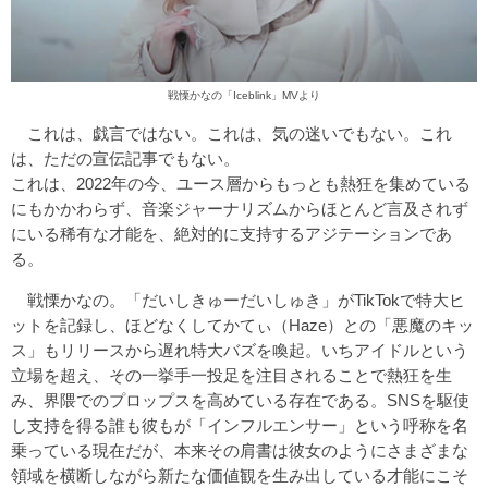
戦慄かなの「Iceblink」MVより
これは、戯言ではない。これは、気の迷いでもない。これ
は、ただの宣伝記事でもない。
これは、2022年の今、ユース層からもっとも熱狂を集めている
にもかかわらず、音楽ジャーナリズムからほとんど言及されず
にいる稀有な才能を、絶対的に支持するアジテーションであ
る。
戦慄かなの。「だいしきゅーだいしゅき」がTikTokで特大ヒ
ットを記録し、ほどなくしてかてぃ（Haze）との「悪魔のキッ
ス」もリリースから遅れ特大バズを喚起。いちアイドルという
立場を超え、その一挙手一投足を注目されることで熱狂を生
み、界隈でのプロップスを高めている存在である。SNSを駆使
し支持を得る誰も彼もが「インフルエンサー」という呼称を名
乗っている現在だが、本来その肩書は彼女のようにさまざまな
領域を横断しながら新たな価値観を生み出している才能にこそ