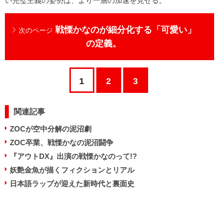
い完璧主義の姿勢は、より一層の加速を見せる。
戦慄かなのが細分化する「可愛い」
次のページ
の定義。
1
2
3
関連記事
ZOCが空中分解の泥沼劇
ZOC卒業、戦慄かなの泥沼闘争
『アウトDX』出演の戦慄かなのって!?
妖艶金魚が描くフィクションとリアル
日本語ラップが迎えた新時代と裏面史