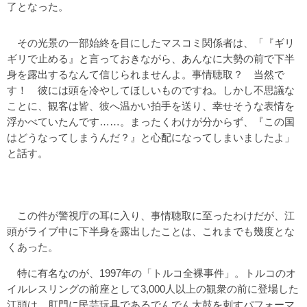
了となった。
その光景の一部始終を目にしたマスコミ関係者は、「『ギリ
ギリで止める』と言っておきながら、あんなに大勢の前で下半
身を露出するなんて信じられませんよ。事情聴取？ 当然で
す！ 彼には頭を冷やしてほしいものですね。しかし不思議な
ことに、観客は皆、彼へ温かい拍手を送り、幸せそうな表情を
浮かべていたんです……。まったくわけが分からず、『この国
はどうなってしまうんだ？』と心配になってしまいましたよ」
と話す。
この件が警視庁の耳に入り、事情聴取に至ったわけだが、江
頭がライブ中に下半身を露出したことは、これまでも幾度とな
くあった。
特に有名なのが、1997年の「トルコ全裸事件」。トルコのオ
イルレスリングの前座として3,000人以上の観衆の前に登場した
江頭は、肛門に民芸玩具であるでんでん太鼓を刺すパフォーマ