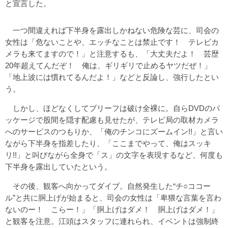
と宣言した。
一つ間違えれば下半身を露出しかねない危険な芸に、司会の
女性は「危ないことや、エッチなことは禁止です！ テレビカ
メラも来てますので！」と注意するも、「大丈夫だよ！ 芸歴
20年超えてんだぞ！ 俺は、ギリギリで止めるヤツだぜ！」
「地上波には慣れてるんだよ！」などと反論し、強行したとい
う。
しかし、ほどなくしてブリーフは破け全裸に。自らDVDのパ
ッケージで股間を隠す配慮も見せたが、テレビ局の取材カメラ
へのサービスのつもりか、「俺のチンコにズームイン!!」と言い
ながら下半身を指差したり、「ここまでやって、俺はスッキ
リ!!」と叫びながら全身で「ス」の文字を表現するなど、何度も
下半身を露出していたという。
その後、観客へ向かってダイブ。自然発生した“チ○ココー
ル”と共に胴上げが始まると、司会の女性は「卑猥な言葉を言わ
ないのー！ こらー！」「胴上げはダメ！ 胴上げはダメ！」
と観客を注意。江頭はスタッフに連れられ、イベントは強制終