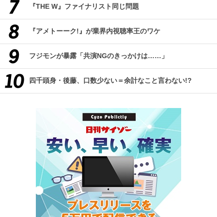
『THE W』ファイナリスト同じ問題
『アメトーーク!』が業界内視聴率王のワケ
フジモンが暴露「共演NGのきっかけは……」
四千頭身・後藤、口数少ない＝余計なこと言わない!?