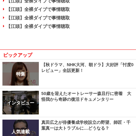
【江頭】全裸ダイブで事情聴取
【江頭】全裸ダイブで事情聴取
【江頭】全裸ダイブで事情聴取
【江頭】全裸ダイブで事情聴取
ピックアップ
【秋ドラマ、NHK大河、朝ドラ】大好評「忖度0
レビュー」全話更新！
特集
50歳を迎えたオートレーサー森且行に密着 大
怪我から奇跡の復活ドキュメンタリー
インタビュー
真田広之が俳優養成学校設立の野望、師匠・千
葉真一は大トラブルに…どうなる？
人気連載