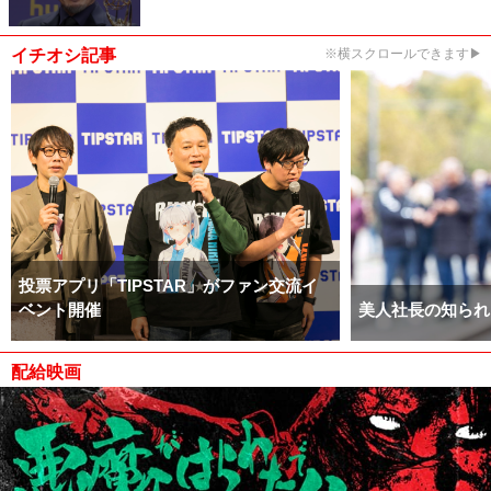
イチオシ記事
※横スクロールできます▶
投票アプリ「TIPSTAR」がファン交流イ
ベント開催
美人社長の知られ
配給映画