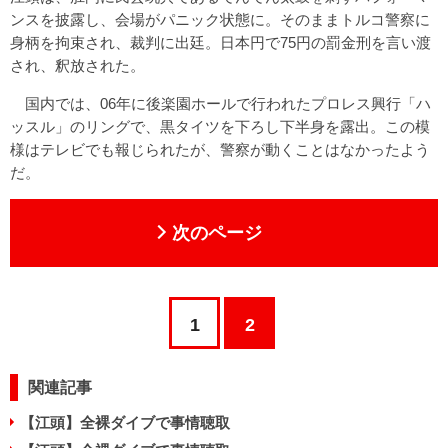
ンスを披露し、会場がパニック状態に。そのままトルコ警察に
身柄を拘束され、裁判に出廷。日本円で75円の罰金刑を言い渡
され、釈放された。
国内では、06年に後楽園ホールで行われたプロレス興行「ハ
ッスル」のリングで、黒タイツを下ろし下半身を露出。この模
様はテレビでも報じられたが、警察が動くことはなかったよう
だ。
次のページ
1
2
関連記事
【江頭】全裸ダイブで事情聴取