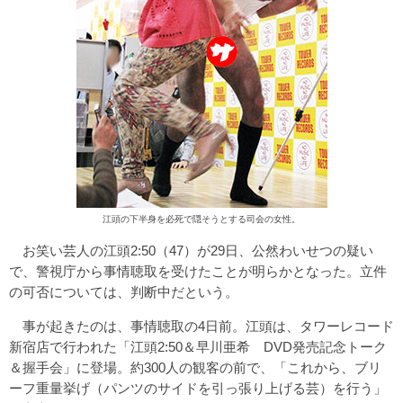
江頭の下半身を必死で隠そうとする司会の女性。
お笑い芸人の江頭2:50（47）が29日、公然わいせつの疑い
で、警視庁から事情聴取を受けたことが明らかとなった。立件
の可否については、判断中だという。
事が起きたのは、事情聴取の4日前。江頭は、タワーレコード
新宿店で行われた「江頭2:50＆早川亜希 DVD発売記念トーク
＆握手会」に登場。約300人の観客の前で、「これから、ブリ
ーフ重量挙げ（パンツのサイドを引っ張り上げる芸）を行う」