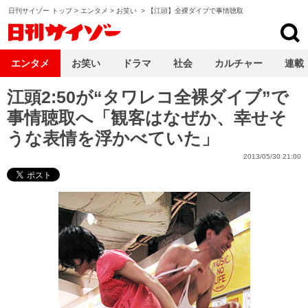
日刊サイゾー トップ
>
エンタメ
>
お笑い
>
【江頭】全裸ダイブで事情聴取
日刊サイゾー
エンタメ
お笑い
ドラマ
社会
カルチャー
連載
江頭2:50が“タワレコ全裸ダイブ”で
事情聴取へ「観客はなぜか、幸せそ
うな表情を浮かべていた」
2013/05/30 21:00