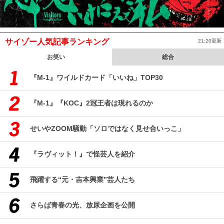
サイゾー人気記事ランキング
21:20更新
お笑い
総合
『M-1』ワイルドカード「いいね」TOP30
『M-1』『KOC』2冠王者は現れるのか
せいやZOOM騒動「ソロではなく見せ合いっこ」
『ラヴィット！』で怪芸人を紹介
飛躍する“元・吉本興業”芸人たち
さらば青春の光、放尿企画を公開