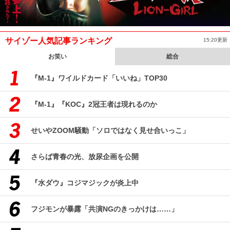
サイゾー人気記事ランキング
15:20更新
お笑い
総合
『M-1』ワイルドカード「いいね」TOP30
『M-1』『KOC』2冠王者は現れるのか
せいやZOOM騒動「ソロではなく見せ合いっこ」
さらば青春の光、放尿企画を公開
『水ダウ』コジマジックが炎上中
フジモンが暴露「共演NGのきっかけは……」