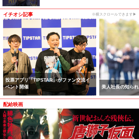
イチオシ記事
※横スクロールできます▶
投票アプリ「TIPSTAR」がファン交流イ
ベント開催
美人社長の知られ
配給映画