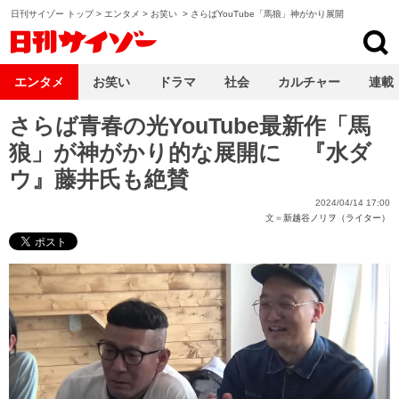
日刊サイゾー トップ
>
エンタメ
>
お笑い
>
さらばYouTube「馬狼」神がかり展開
日刊サイゾー
エンタメ
お笑い
ドラマ
社会
カルチャー
連載
さらば青春の光YouTube最新作「馬
狼」が神がかり的な展開に 『水ダ
ウ』藤井氏も絶賛
2024/04/14 17:00
文＝
新越谷ノリヲ（ライター）