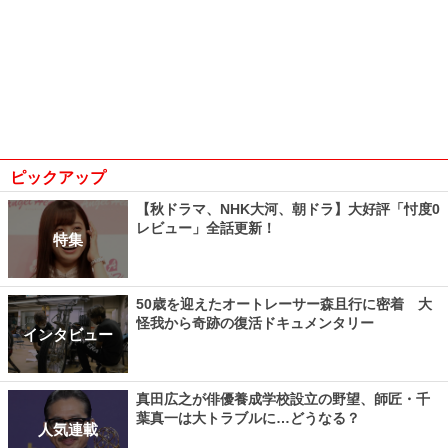
ピックアップ
【秋ドラマ、NHK大河、朝ドラ】大好評「忖度0
レビュー」全話更新！
特集
50歳を迎えたオートレーサー森且行に密着 大
怪我から奇跡の復活ドキュメンタリー
インタビュー
真田広之が俳優養成学校設立の野望、師匠・千
葉真一は大トラブルに…どうなる？
人気連載