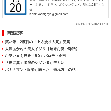
東武伊勢崎線新越谷駅周辺をこよなく愛する中年ライタ
ー。お笑い、ドラマ、ボクシングなど。現在は23区内在
住。
n.shinkoshigaya@gmail.com
最終更新：
2024/04/14 17:00
関連記事
笑い飯、2度目の「上方漫才大賞」受賞
大沢あかねの美人イジリ【週末お笑い雑話】
お笑い界を席巻「BD」パロディ企画
『虎に翼』出演のシソンヌがデカい
バナナマン・設楽が語った「売れ方」の話