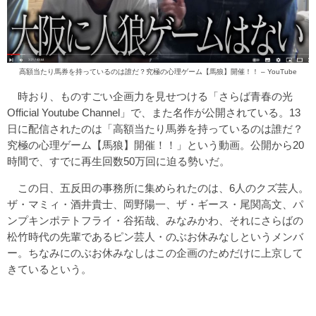
高額当たり馬券を持っているのは誰だ？究極の心理ゲーム【馬狼】開催！！ – YouTube
時おり、ものすごい企画力を見せつける「さらば青春の光
Official Youtube Channel」で、また名作が公開されている。13
日に配信されたのは「高額当たり馬券を持っているのは誰だ？
究極の心理ゲーム【馬狼】開催！！」という動画。公開から20
時間で、すでに再生回数50万回に迫る勢いだ。
この日、五反田の事務所に集められたのは、6人のクズ芸人。
ザ・マミィ・酒井貴士、岡野陽一、ザ・ギース・尾関高文、パ
ンプキンポテトフライ・谷拓哉、みなみかわ、それにさらばの
松竹時代の先輩であるピン芸人・のぶお休みなしというメンバ
ー。ちなみにのぶお休みなしはこの企画のためだけに上京して
きているという。