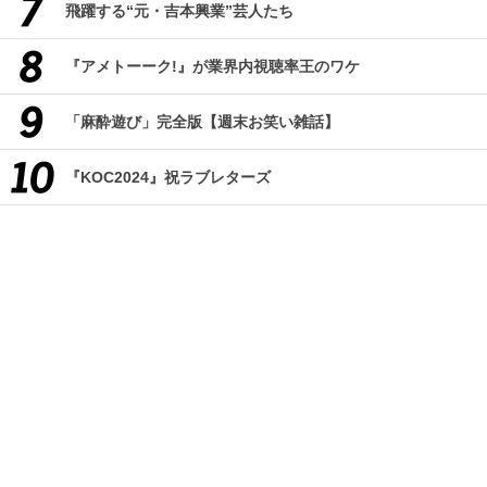
飛躍する“元・吉本興業”芸人たち
『アメトーーク!』が業界内視聴率王のワケ
「麻酔遊び」完全版【週末お笑い雑話】
『KOC2024』祝ラブレターズ