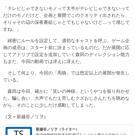
「テレビじゃできないモノって大半がテレビじゃできないって
だけのモノだけど、企画と展開でこのクオリティ出されたら、
そりゃその辺の深夜番組じゃとてもじゃないけど…って感じで
すね。」
綿密にルールを設定して、適切なキャストを呼ぶ。ゲーム企
画の成否は、スタート前に決まっているものだ。だが展開に応
じてアドリブで設定を追加していく森田のディレクション能力
もまた、今回の動画では冴えに冴えた。
そして何より、今回の「馬狼」では想定以上の展開が発生し
ている。
森田は今回、確かに「笑いの神様」というやつを振り向かせ
た。騙し合い、大声でもだえ苦しむクズおじさんたちを眺めな
がら、そのことに少しだけ感動してしまった。
（文＝新越谷ノリヲ）
新越谷ノリヲ（ライター）