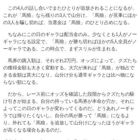
この4人の話し合いでまたひとりが追放されることになるが、
これが「馬狼」なら残りの3人で山分け。「馬狼」が見事にほか
の3人を騙し切れば、当選金は「馬狼」のひとり占めになる。
ちなみにこの日のギャラは配当金のみ。少なくとも1人がノー
ギャラになる設定で、「馬狼」が勝ち切ればほかの5人全員がノ
ーギャラである。この時点で、まずスリルが生まれる。
馬券の購入額は、それぞれ2万円。オッズによって、クズたち
の獲得金額も大きく変動する。大穴が来れば「馬狼」が独占で
きる金額は莫大になり、山分け分も通常ギャラとは比べ物にな
らない額になる。
だから、レース前にオッズを確認した段階からクズたちの駆
け引きが始まる。自分の持っている馬券が本命か穴か、それに
よってこの日のギャラが変わってくるのだ。どうあれノーギャ
ラでは帰りたくないし、自分の馬が勝って「馬狼」になるよ
り、外れても「馬狼」を追放して山分けになったほうがギャラ
が高くなる場合もあるのだ。