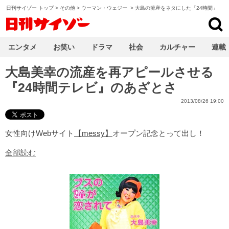
日刊サイゾー トップ
>
その他
>
ウーマン・ウェジー
>
大島の流産をネタにした「24時間」
日刊サイゾー
エンタメ
お笑い
ドラマ
社会
カルチャー
連載
大島美幸の流産を再アピールさせる
『24時間テレビ』のあざとさ
2013/08/26 19:00
女性向けWebサイト
【messy】
オープン記念とって出し！
全部読む