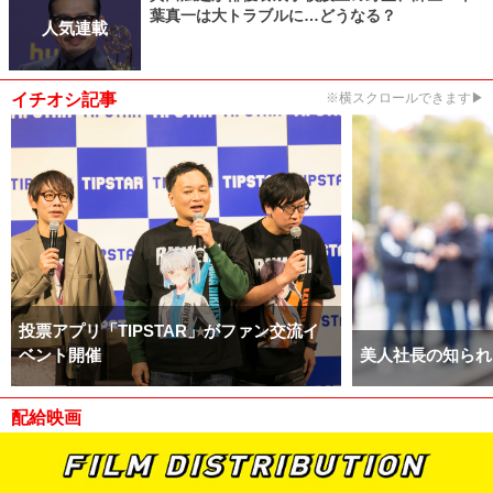
葉真一は大トラブルに…どうなる？
人気連載
イチオシ記事
※横スクロールできます▶
投票アプリ「TIPSTAR」がファン交流イ
ベント開催
美人社長の知られ
配給映画