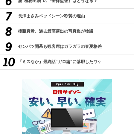
瀧“極秘出演”の『全裸監督』はどうなる？
長澤まさみベッドシーン称賛の理由
後藤真希、過去最高露出の写真集が物議
センバツ開幕も観客席はガラガラの春夏格差
『ミスなか』最終話“ガロ編”に落胆したワケ