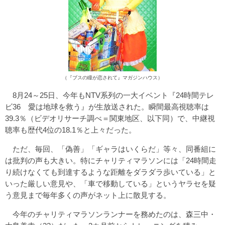
（『ブスの瞳が恋されて』マガジンハウス）
8月24～25日、今年もNTV系列の一大イベント『24時間テレ
ビ36 愛は地球を救う』が生放送された。瞬間最高視聴率は
39.3％（ビデオリサーチ調べ＝関東地区、以下同）で、中継視
聴率も歴代4位の18.1％と上々だった。
ただ、毎回、「偽善」「ギャラはいくらだ」等々、同番組に
は批判の声も大きい。特にチャリティマラソンには「24時間走
り続けなくても到達するような距離をダラダラ歩いている」と
いった厳しい意見や、「車で移動している」というヤラセを疑
う意見まで毎年多くの声がネット上に散見する。
今年のチャリティマラソンランナーを務めたのは、森三中・