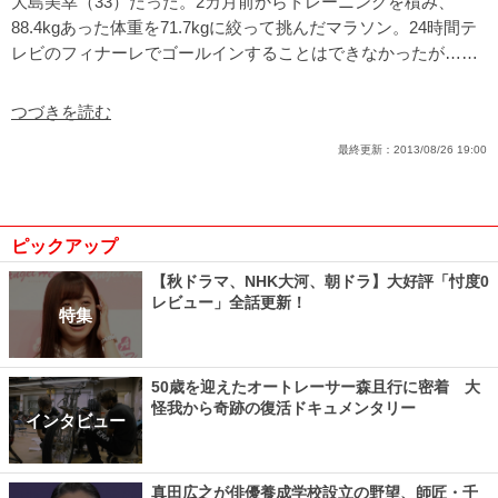
大島美幸（33）だった。2カ月前からトレーニングを積み、
88.4kgあった体重を71.7kgに絞って挑んだマラソン。24時間テ
レビのフィナーレでゴールインすることはできなかったが……
つづきを読む
最終更新：
2013/08/26 19:00
ピックアップ
【秋ドラマ、NHK大河、朝ドラ】大好評「忖度0
レビュー」全話更新！
特集
50歳を迎えたオートレーサー森且行に密着 大
怪我から奇跡の復活ドキュメンタリー
インタビュー
真田広之が俳優養成学校設立の野望、師匠・千