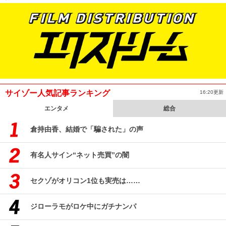
サイゾー人気記事ランキング
16:20更新
エンタメ
総合
倉持由香、結婚で「騙された」の声
有名人サイン“ネット売買”の闇
セクゾがオリコン1位も実売は……
ジローラモがロケ中にガチナンパ