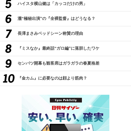
ハイスタ横山健は「カッコだけの男」
瀧“極秘出演”の『全裸監督』はどうなる？
長澤まさみベッドシーン称賛の理由
『ミスなか』最終話“ガロ編”に落胆したワケ
センバツ開幕も観客席はガラガラの春夏格差
『金カム』に必要なのは顔より筋肉？