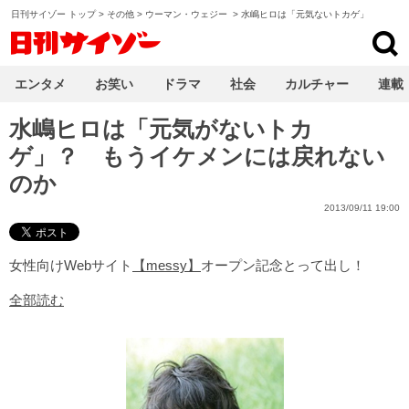
日刊サイゾー トップ
>
その他
>
ウーマン・ウェジー
>
水嶋ヒロは「元気ないトカゲ」
日刊サイゾー
エンタメ
お笑い
ドラマ
社会
カルチャー
連載
水嶋ヒロは「元気がないトカ
ゲ」？ もうイケメンには戻れない
のか
2013/09/11 19:00
女性向けWebサイト
【messy】
オープン記念とって出し！
全部読む