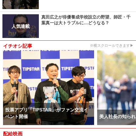
真田広之が俳優養成学校設立の野望、師匠・千
葉真一は大トラブルに…どうなる？
人気連載
イチオシ記事
※横スクロールできます▶
投票アプリ「TIPSTAR」がファン交流イ
ベント開催
美人社長の知られ
配給映画