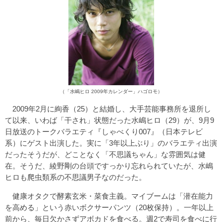
（「水嶋ヒロ 2009年カレンダー」ハゴロモ）
2009年2月に絢香（25）と結婚し、大手芸能事務所を退所し
て以来、いわば「干され」状態だった水嶋ヒロ（29）が、9月9
日放送のトークバラエティ『しゃべくり007』（日本テレビ
系）にゲスト出演した。実に「3年以上ぶり」のバラエティ出演
だったそうだが、どことなく「不思議ちゃん」な雰囲気は健
在。そうだ、綾野剛の台頭ですっかり忘れられていたが、水嶋
ヒロも爬虫類系の不思議男子なのだった。
健康オタクで酵素玄米・菜食主義。マイブームは「潜在能力
を高める」という赤いボクサーパンツ（20枚保持）。一年以上
前から、毎日欠かさずアボカドを食べる。週2で寿司を食べに行