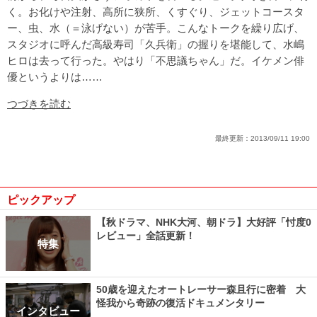
く。お化けや注射、高所に狭所、くすぐり、ジェットコースタ
ー、虫、水（＝泳げない）が苦手。こんなトークを繰り広げ、
スタジオに呼んだ高級寿司「久兵衛」の握りを堪能して、水嶋
ヒロは去って行った。やはり「不思議ちゃん」だ。イケメン俳
優というよりは……
つづきを読む
最終更新：
2013/09/11 19:00
ピックアップ
【秋ドラマ、NHK大河、朝ドラ】大好評「忖度0
レビュー」全話更新！
特集
50歳を迎えたオートレーサー森且行に密着 大
怪我から奇跡の復活ドキュメンタリー
インタビュー