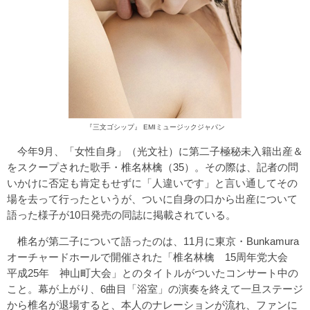
『三文ゴシップ』 EMIミュージックジャパン
今年9月、「女性自身」（光文社）に第二子極秘未入籍出産＆
をスクープされた歌手・椎名林檎（35）。その際は、記者の問
いかけに否定も肯定もせずに「人違いです」と言い通してその
場を去って行ったというが、ついに自身の口から出産について
語った様子が10日発売の同誌に掲載されている。
椎名が第二子について語ったのは、11月に東京・Bunkamura
オーチャードホールで開催された「椎名林檎 15周年党大会
平成25年 神山町大会」とのタイトルがついたコンサート中の
こと。幕が上がり、6曲目「浴室」の演奏を終えて一旦ステージ
から椎名が退場すると、本人のナレーションが流れ、ファンに