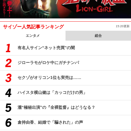
サイゾー人気記事ランキング
15:20更新
エンタメ
総合
有名人サイン“ネット売買”の闇
ジローラモがロケ中にガチナンパ
セクゾがオリコン1位も実売は……
ハイスタ横山健は「カッコだけの男」
瀧“極秘出演”の『全裸監督』はどうなる？
倉持由香、結婚で「騙された」の声