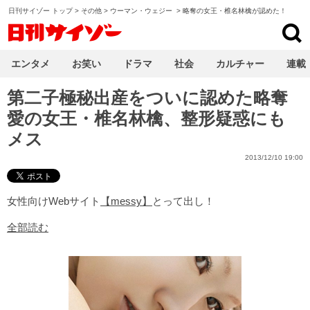
日刊サイゾー トップ
>
その他
>
ウーマン・ウェジー
>
略奪の女王・椎名林檎が認めた！
日刊サイゾー
エンタメ
お笑い
ドラマ
社会
カルチャー
連載
第二子極秘出産をついに認めた略奪
愛の女王・椎名林檎、整形疑惑にも
メス
2013/12/10 19:00
女性向けWebサイト
【messy】
とって出し！
全部読む