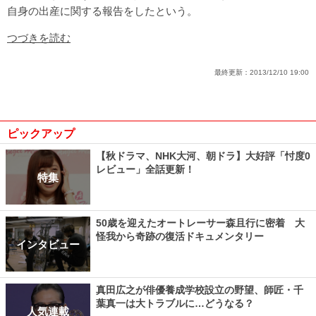
自身の出産に関する報告をしたという。
つづきを読む
最終更新：
2013/12/10 19:00
ピックアップ
【秋ドラマ、NHK大河、朝ドラ】大好評「忖度0
レビュー」全話更新！
特集
50歳を迎えたオートレーサー森且行に密着 大
怪我から奇跡の復活ドキュメンタリー
インタビュー
真田広之が俳優養成学校設立の野望、師匠・千
葉真一は大トラブルに…どうなる？
人気連載