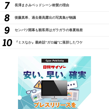
長澤まさみベッドシーン称賛の理由
後藤真希、過去最高露出の写真集が物議
センバツ開幕も観客席はガラガラの春夏格差
『ミスなか』最終話“ガロ編”に落胆したワケ