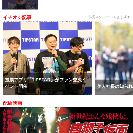
イチオシ記事
※横スクロールできます▶
投票アプリ「TIPSTAR」がファン交流イ
ベント開催
美人社長の知られ
配給映画