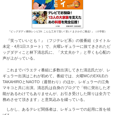
『ビッグダディ痛快レシピ29: こんな工夫で旨い! 安い! まさかのご馳走! 』（小学館）
『笑っていいとも！』（フジテレビ系）の後番組（タイトル
未定・4月1日スタート）で、火曜レギュラーに抜てきされたビ
ッグダディこと林下清志氏に、「大丈夫か？」と早くも心配の
声が上がっている。
これまでバラエティ番組に多数出演してきた清志氏だが、レ
ギュラー出演はこれが初めて。番組では、火曜MCのEXILEの
TAKAHIROとNAOTO（週替わり）のほか、レギュラーの江角
マキコと共に出演。清志氏は自身のブログで「特に突出した才
能があるわけでもありませんが、お引き受けした限りは全力で
務めさせて頂きます」と意気込みを綴っている。
しかし、あるテレビ関係者は、レギュラーでの起用に首を傾