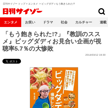
日刊サイゾー トップ
>
エンタメ
>
ビッグダディもう飽きられた!?
日刊サイゾー
エンタメ
お笑い
ドラマ
社会
カルチャー
連載
「もう飽きられた!?」『教訓のスス
メ』ビッグダディお見合い企画が視
聴率5.7％の大惨敗
2014/03/12 19:30