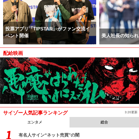
投票アプリ「TIPSTAR」がファン交流イ
ベント開催
美人社長の知られ
配給映画
サイゾー人気記事ランキング
3:20更新
エンタメ
総合
有名人サイン“ネット売買”の闇