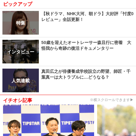
ピックアップ
【秋ドラマ、NHK大河、朝ドラ】大好評「忖度0
レビュー」全話更新！
特集
50歳を迎えたオートレーサー森且行に密着 大
怪我から奇跡の復活ドキュメンタリー
インタビュー
真田広之が俳優養成学校設立の野望、師匠・千
葉真一は大トラブルに…どうなる？
人気連載
イチオシ記事
※横スクロールできます▶