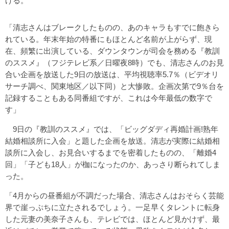
げる。
「清志さんはブレークしたものの、あのキャラもすでに飽きら
れている。年末年始の特番にもほとんど名前が上がらず、現
在、頻繁に出演している、ダウンタウンが司会を務める『教訓
のススメ』（フジテレビ系／日曜夜8時）でも、清志さんのお見
合い企画を放送した9日の放送は、平均視聴率5.7％（ビデオリ
サーチ調べ、関東地区／以下同）と大惨敗。企画次第で9％台を
記録することもある同番組ですが、これは今年最低の数字で
す」
9日の『教訓のススメ』では、「ビッグダディ再婚計画!熟年
結婚相談所に入会」と題した企画を放送。清志が実際に結婚相
談所に入会し、お見合いするまでを密着したものの、「離婚4
回」「子ども18人」が枷になったのか、あっさり断られてしま
った。
「4月からの昼番組が不調だった場合、清志さんはおそらく芸能
界で崖っぷちに立たされるでしょう。一足早くタレントに転身
した元妻の美奈子さんも、テレビでは、ほとんど見かけず、最