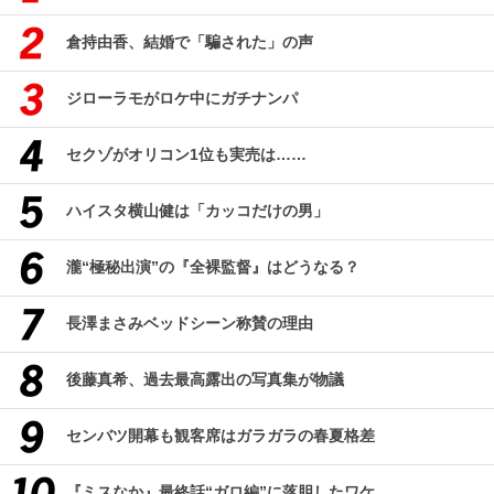
倉持由香、結婚で「騙された」の声
ジローラモがロケ中にガチナンパ
セクゾがオリコン1位も実売は……
ハイスタ横山健は「カッコだけの男」
瀧“極秘出演”の『全裸監督』はどうなる？
長澤まさみベッドシーン称賛の理由
後藤真希、過去最高露出の写真集が物議
センバツ開幕も観客席はガラガラの春夏格差
『ミスなか』最終話“ガロ編”に落胆したワケ