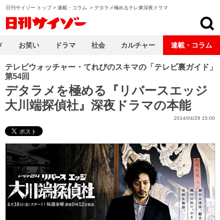
日刊サイゾー トップ
>
連載・コラム
>
デタラメ極めるテレ東深夜ドラマ
日刊サイゾー
メ
お笑い
ドラマ
社会
カルチャー
連載・コラム
テレビウォッチャー・てれびのスキマの「テレビ裏ガイド」
第54回
デタラメを極める『リバースエッジ
大川端探偵社』深夜ドラマの本能
2014/04/28 15:00