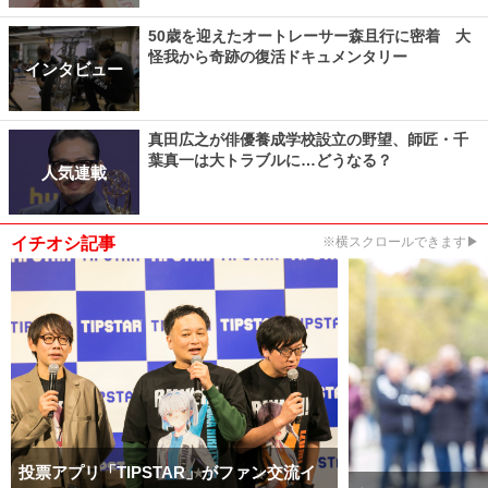
50歳を迎えたオートレーサー森且行に密着 大
怪我から奇跡の復活ドキュメンタリー
インタビュー
真田広之が俳優養成学校設立の野望、師匠・千
葉真一は大トラブルに…どうなる？
人気連載
イチオシ記事
※横スクロールできます▶
投票アプリ「TIPSTAR」がファン交流イ