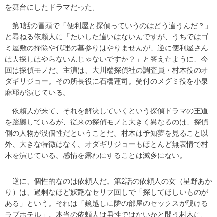
を舞台にしたドラマだった。
第1話の冒頭で「便利屋と探偵っていうのはどう違うんだ？」
と尋ねる依頼人に「たいした違いはないんですが、うちではゴ
ミ屋敷の掃除や代理の墓参りはやりませんが、逆に便利屋さん
は人探しはやらないんじゃないですか？」と答えたように、今
回は探偵モノだ。主演は、大川端探偵社の調査員・村木役のオ
ダギリジョー。その所長役に石橋蓮司。受付のメグミ役を小泉
麻耶が演じている。
依頼人が来て、それを解決していくという探偵ドラマの王道
を踏襲しているが、従来の探偵モノと大きく異なるのは、探偵
側の人物が没個性だということだ。村木は予知夢を見ること以
外、大きな特徴はなく、オダギリジョーもほとんど無表情で村
木を演じている。感情を露わにすることは滅多にない。
逆に、個性的なのは依頼人だ。第2話の依頼人の女（星野あか
り）は、過剰なほど妖艶なセリフ回しで「探してほしいものが
ある」という。それは「鏡越しに隣の部屋のセックスが覗ける
ラブホテル」。本当の依頼人は男性ではないかと問う村木に、