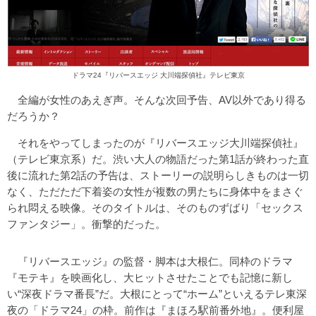
ドラマ24『リバースエッジ 大川端探偵社』テレビ東京
全編が女性のあえぎ声。そんな次回予告、AV以外であり得る
だろうか？
それをやってしまったのが『リバースエッジ大川端探偵社』
（テレビ東京系）だ。渋い大人の物語だった第1話が終わった直
後に流れた第2話の予告は、ストーリーの説明らしきものは一切
なく、ただただ下着姿の女性が複数の男たちに身体中をまさぐ
られ悶える映像。そのタイトルは、そのものずばり「セックス
ファンタジー」。衝撃的だった。
『リバースエッジ』の監督・脚本は大根仁。同枠のドラマ
『モテキ』を映画化し、大ヒットさせたことでも記憶に新し
い“深夜ドラマ番長”だ。大根にとって“ホーム”といえるテレ東深
夜の「ドラマ24」の枠。前作は『まほろ駅前番外地』。便利屋