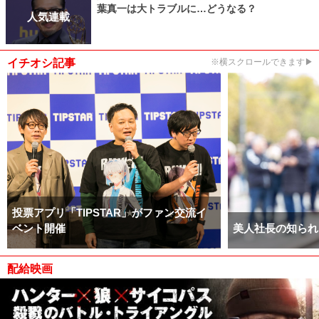
葉真一は大トラブルに…どうなる？
人気連載
イチオシ記事
※横スクロールできます▶
投票アプリ「TIPSTAR」がファン交流イ
ベント開催
美人社長の知られ
配給映画