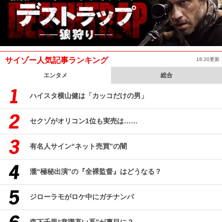
サイゾー人気記事ランキング
18:20更新
エンタメ
総合
ハイスタ横山健は「カッコだけの男」
セクゾがオリコン1位も実売は……
有名人サイン“ネット売買”の闇
瀧“極秘出演”の『全裸監督』はどうなる？
ジローラモがロケ中にガチナンパ