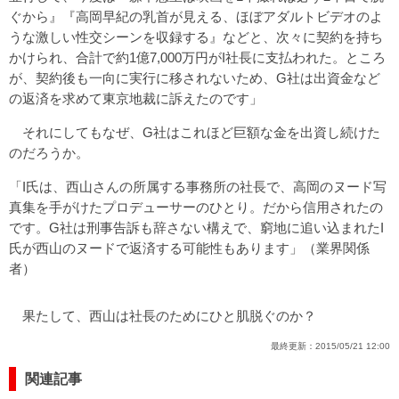
ぐから』『高岡早紀の乳首が見える、ほぼアダルトビデオのよ
うな激しい性交シーンを収録する』などと、次々に契約を持ち
かけられ、合計で約1億7,000万円がI社長に支払われた。ところ
が、契約後も一向に実行に移されないため、G社は出資金など
の返済を求めて東京地裁に訴えたのです」
それにしてもなぜ、G社はこれほど巨額な金を出資し続けた
のだろうか。
「I氏は、西山さんの所属する事務所の社長で、高岡のヌード写
真集を手がけたプロデューサーのひとり。だから信用されたの
です。G社は刑事告訴も辞さない構えで、窮地に追い込まれたI
氏が西山のヌードで返済する可能性もあります」（業界関係
者）
果たして、西山は社長のためにひと肌脱ぐのか？
最終更新：
2015/05/21 12:00
関連記事