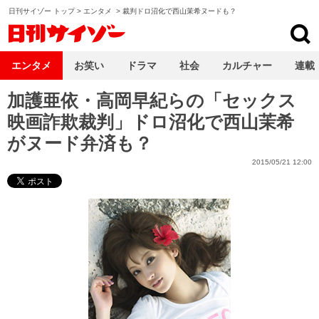
日刊サイゾー トップ
>
エンタメ
>
裁判ドロ沼化で西山茉希ヌードも？
日刊サイゾー
エンタメ
お笑い
ドラマ
社会
カルチャー
連載
加護亜依・高岡早紀らの「セックス
映画詐欺裁判」ドロ沼化で西山茉希
がヌード弁済も？
2015/05/21 12:00