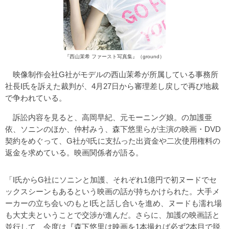
『西山茉希 ファースト写真集』（ground）
映像制作会社G社がモデルの西山茉希が所属している事務所
社長I氏を訴えた裁判が、4月27日から審理差し戻しで再び地裁
で争われている。
訴訟内容を見ると、高岡早紀、元モーニング娘。の加護亜
依、ソニンのほか、仲村みう、森下悠里らが主演の映画・DVD
契約をめぐって、G社がI氏に支払った出資金や二次使用権料の
返金を求めている。映画関係者が語る。
「I氏からG社にソニンと加護、それぞれ1億円で初ヌードでセ
ックスシーンもあるという映画の話が持ちかけられた。大手メ
ーカーの立ち会いのもとI氏と話し合いを進め、ヌードも濡れ場
も大丈夫ということで交渉が進んだ。さらに、加護の映画話と
並行して、今度は『森下悠里は映画を1本撮れば必ず2本目で脱