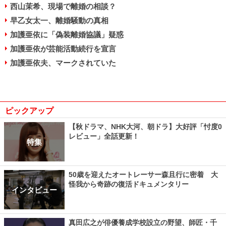
西山茉希、現場で離婚の相談？
早乙女太一、離婚騒動の真相
加護亜依に「偽装離婚協議」疑惑
加護亜依が芸能活動続行を宣言
加護亜依夫、マークされていた
ピックアップ
【秋ドラマ、NHK大河、朝ドラ】大好評「忖度0
レビュー」全話更新！
特集
50歳を迎えたオートレーサー森且行に密着 大
怪我から奇跡の復活ドキュメンタリー
インタビュー
真田広之が俳優養成学校設立の野望、師匠・千