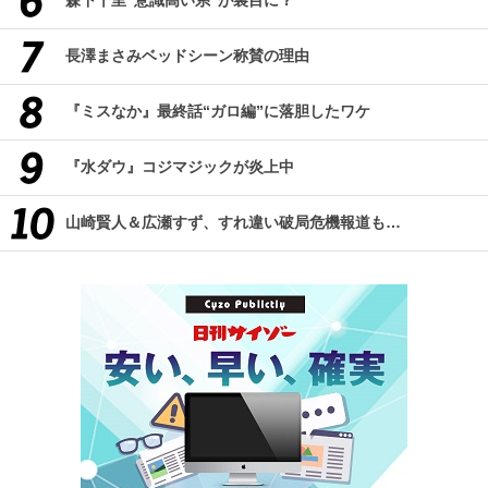
森下千里“意識高い系”が裏目に？
長澤まさみベッドシーン称賛の理由
『ミスなか』最終話“ガロ編”に落胆したワケ
『水ダウ』コジマジックが炎上中
山崎賢人＆広瀬すず、すれ違い破局危機報道も…