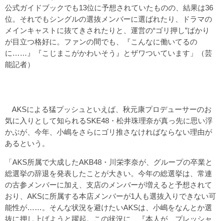
公式ガイドブックでも13位に予想されていたものの、結果は36
位。それでもシングルの選抜メンバーに選ばれたり、ドラマの
メインキャストに抜てきされたりと、運営の“ゴリ押し”ばかり
が目立つ格好に。ファンの間でも、『こんなに働いてるの
に……』『こじまこがかわいそう』とザワついています」（芸
能記者）
AKSによる猛プッシュといえば、秋元康プロデューサーのお
気に入りとして知られるSKE48・松井珠理奈が真っ先に思い浮
かぶが、今年、小嶋をさらにゴリ推さなければならない理由が
あるという。
「AKS所属で大成したAKB48・川栄李奈が、グループの卒業と
総選挙の辞退を発表したことが大きい。今年の総選挙は、常連
の古参メンバーに加え、支店のメンバーが増えると予想されて
おり、AKSに所属する本店メンバーが1人も選抜入りできない可
能性が……。そんな状況を避けたいAKSは、小嶋をなんとか選
抜に押し上げようと躍起。この状況に、『本人が、プレッシャ