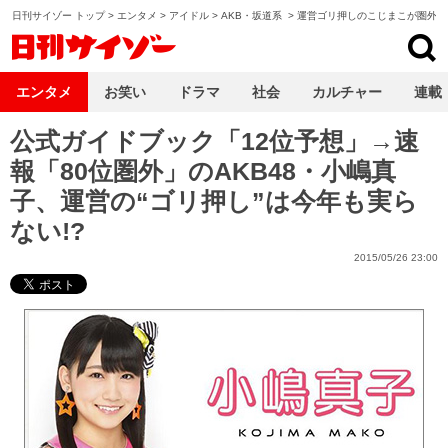
日刊サイゾー トップ
>
エンタメ
>
アイドル
>
AKB・坂道系
>
運営ゴリ押しのこじまこが圏外
日刊サイゾー
エンタメ
お笑い
ドラマ
社会
カルチャー
連載
公式ガイドブック「12位予想」→速
報「80位圏外」のAKB48・小嶋真
子、運営の“ゴリ押し”は今年も実ら
ない!?
2015/05/26 23:00