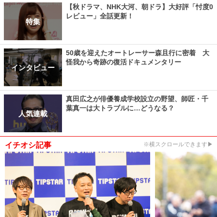
【秋ドラマ、NHK大河、朝ドラ】大好評「忖度0
レビュー」全話更新！
特集
50歳を迎えたオートレーサー森且行に密着 大
怪我から奇跡の復活ドキュメンタリー
インタビュー
真田広之が俳優養成学校設立の野望、師匠・千
葉真一は大トラブルに…どうなる？
人気連載
イチオシ記事
※横スクロールできます▶