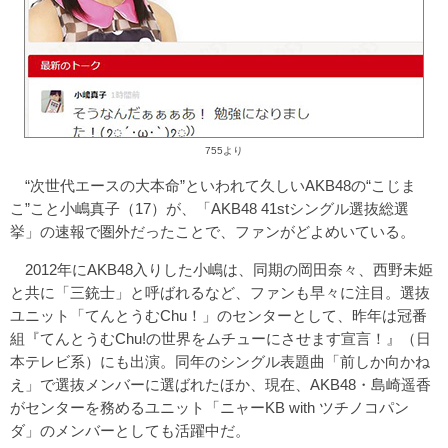
755より
“次世代エースの大本命”といわれて久しいAKB48の“こじま
こ”こと小嶋真子（17）が、「AKB48 41stシングル選抜総選
挙」の速報で圏外だったことで、ファンがどよめいている。
2012年にAKB48入りした小嶋は、同期の岡田奈々、西野未姫
と共に「三銃士」と呼ばれるなど、ファンも早々に注目。選抜
ユニット「てんとうむChu！」のセンターとして、昨年は冠番
組『てんとうむChu!の世界をムチューにさせます宣言！』（日
本テレビ系）にも出演。同年のシングル表題曲「前しか向かね
え」で選抜メンバーに選ばれたほか、現在、AKB48・島崎遥香
がセンターを務めるユニット「ニャーKB with ツチノコパン
ダ」のメンバーとしても活躍中だ。