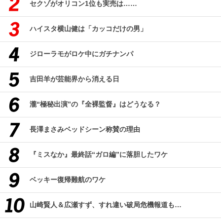
セクゾがオリコン1位も実売は……
ハイスタ横山健は「カッコだけの男」
ジローラモがロケ中にガチナンパ
吉田羊が芸能界から消える日
瀧“極秘出演”の『全裸監督』はどうなる？
長澤まさみベッドシーン称賛の理由
『ミスなか』最終話“ガロ編”に落胆したワケ
ベッキー復帰難航のワケ
山崎賢人＆広瀬すず、すれ違い破局危機報道も…