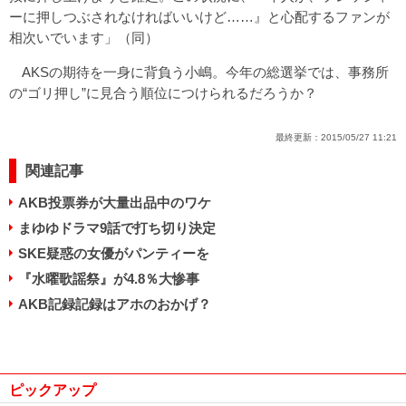
ーに押しつぶされなければいいけど……』と心配するファンが
相次いでいます」（同）
AKSの期待を一身に背負う小嶋。今年の総選挙では、事務所
の“ゴリ押し”に見合う順位につけられるだろうか？
最終更新：
2015/05/27 11:21
関連記事
AKB投票券が大量出品中のワケ
まゆゆドラマ9話で打ち切り決定
SKE疑惑の女優がパンティーを
『水曜歌謡祭』が4.8％大惨事
AKB記録記録はアホのおかげ？
ピックアップ