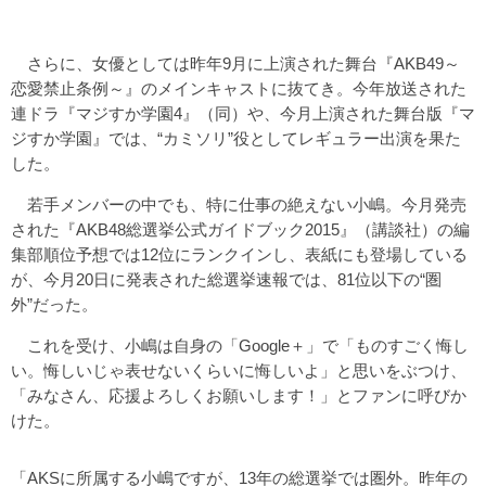
さらに、女優としては昨年9月に上演された舞台『AKB49～
恋愛禁止条例～』のメインキャストに抜てき。今年放送された
連ドラ『マジすか学園4』（同）や、今月上演された舞台版『マ
ジすか学園』では、“カミソリ”役としてレギュラー出演を果た
した。
若手メンバーの中でも、特に仕事の絶えない小嶋。今月発売
された『AKB48総選挙公式ガイドブック2015』（講談社）の編
集部順位予想では12位にランクインし、表紙にも登場している
が、今月20日に発表された総選挙速報では、81位以下の“圏
外”だった。
これを受け、小嶋は自身の「Google＋」で「ものすごく悔し
い。悔しいじゃ表せないくらいに悔しいよ」と思いをぶつけ、
「みなさん、応援よろしくお願いします！」とファンに呼びか
けた。
「AKSに所属する小嶋ですが、13年の総選挙では圏外。昨年の