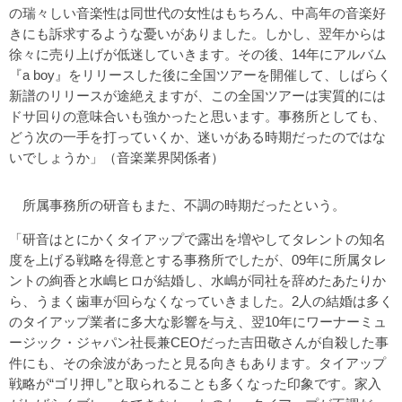
の瑞々しい音楽性は同世代の女性はもちろん、中高年の音楽好
きにも訴求するような憂いがありました。しかし、翌年からは
徐々に売り上げが低迷していきます。その後、14年にアルバム
『a boy』をリリースした後に全国ツアーを開催して、しばらく
新譜のリリースが途絶えますが、この全国ツアーは実質的には
ドサ回りの意味合いも強かったと思います。事務所としても、
どう次の一手を打っていくか、迷いがある時期だったのではな
いでしょうか」（音楽業界関係者）
所属事務所の研音もまた、不調の時期だったという。
「研音はとにかくタイアップで露出を増やしてタレントの知名
度を上げる戦略を得意とする事務所でしたが、09年に所属タレ
ントの絢香と水嶋ヒロが結婚し、水嶋が同社を辞めたあたりか
ら、うまく歯車が回らなくなっていきました。2人の結婚は多く
のタイアップ業者に多大な影響を与え、翌10年にワーナーミュ
ージック・ジャパン社長兼CEOだった吉田敬さんが自殺した事
件にも、その余波があったと見る向きもあります。タイアップ
戦略が“ゴリ押し”と取られることも多くなった印象です。家入