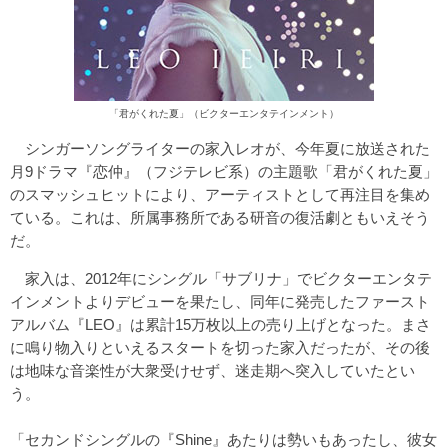
「君がくれた夏」（ビクターエンタテインメント）
シンガーソングライターの家入レオが、今年夏に放送された
月9ドラマ『恋仲』（フジテレビ系）の主題歌「君がくれた夏」
のスマッシュヒットにより、アーティストとして再注目を集め
ている。これは、所属事務所である研音の復活劇ともいえそう
だ。
家入は、2012年にシングル「サブリナ」でビクターエンタテ
インメントよりデビューを果たし、同年に発売したファースト
アルバム『LEO』は累計15万枚以上の売り上げとなった。まさ
に鳴り物入りといえるスタートを切った家入だったが、その後
は地味な音楽性が大衆受けせず、迷走期へ突入していたとい
う。
「セカンドシングルの『Shine』あたりは勢いもあったし、彼女