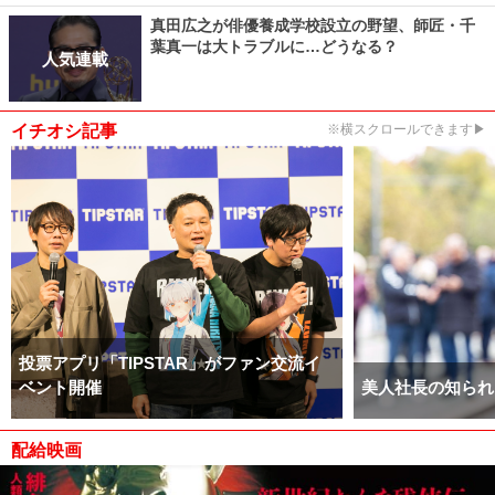
真田広之が俳優養成学校設立の野望、師匠・千
葉真一は大トラブルに…どうなる？
人気連載
イチオシ記事
※横スクロールできます▶
投票アプリ「TIPSTAR」がファン交流イ
ベント開催
美人社長の知られ
配給映画