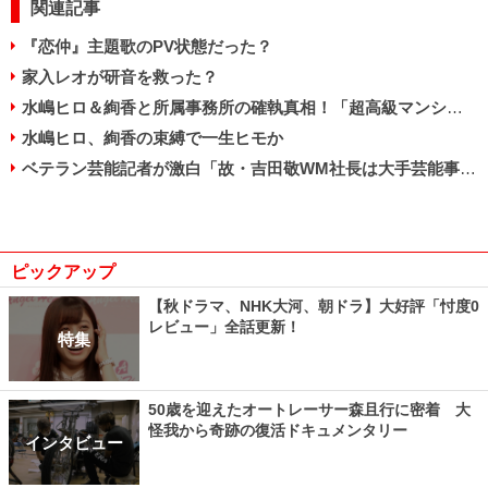
関連記事
『恋仲』主題歌のPV状態だった？
家入レオが研音を救った？
水嶋ヒロ＆絢香と所属事務所の確執真相！「超高級マンションまであてがったのに……」
水嶋ヒロ、絢香の束縛で一生ヒモか
ベテラン芸能記者が激白「故・吉田敬WM社長は大手芸能事務所・研音に潰された!?」
ピックアップ
【秋ドラマ、NHK大河、朝ドラ】大好評「忖度0
レビュー」全話更新！
特集
50歳を迎えたオートレーサー森且行に密着 大
怪我から奇跡の復活ドキュメンタリー
インタビュー