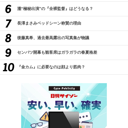
瀧“極秘出演”の『全裸監督』はどうなる？
長澤まさみベッドシーン称賛の理由
後藤真希、過去最高露出の写真集が物議
センバツ開幕も観客席はガラガラの春夏格差
『金カム』に必要なのは顔より筋肉？