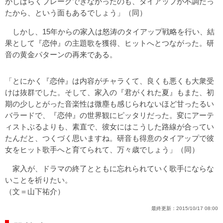
がしばらくブレークできなかったのも、タイアップが不調だっ
たから、という面もあるでしょう」（同）
しかし、15年からの家入は怒涛のタイアップ戦略を行い、結
果として『恋仲』の主題歌を獲得、ヒットへとつながった。研
音の黄金パターンの再来である。
「とにかく『恋仲』は内容がチャラくて、良くも悪くも大衆受
けは抜群でした。そして、家入の『君がくれた夏』もまた、初
期の少しとがった音楽性は微塵も感じられないほど甘ったるい
バラードで、『恋仲』の世界観にピッタリだった。変にアーテ
ィストぶるよりも、素直で、彼女にはこうした路線が合ってい
たんだと、つくづく思いますね。研音も得意のタイアップで彼
女をヒット歌手へと育てられて、万々歳でしょう」（同）
家入が、ドラマの終了とともに忘れられていく歌手にならな
いことを祈りたい。
（文＝山下祐介）
最終更新：
2015/10/17 08:00