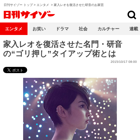
日刊サイゾー トップ
>
エンタメ
>
家入レオを復活させた研音のお家芸
日刊サイゾー
エンタメ
お笑い
ドラマ
社会
カルチャー
連載
家入レオを復活させた名門・研音
の“ゴリ押し”タイアップ術とは
2015/10/17 08:00