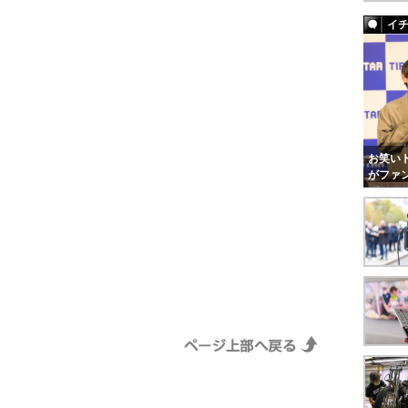
イ
お笑いト
がファ