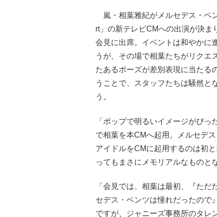
嵐・相葉雅紀がメルセデス・ベン
rt」の新テレビCMへの出演が決まり
会見に出席。イベントは和やかに
うが、その場で相葉たちがリクエ
たあるポーズが差別表現に当たる
うことで、スタッフたちは騒然と
う。
「ポップで明るいイメージがぴっ
で相葉を本CMへ起用。メルセデ
アイドルをCMに起用するのは初
ってもまさにメモリアルなものと
「会見では、相葉は最初、『ただ
セデス・ベンツは憧れだったので
ですが、ジャニーズ事務所のタレ