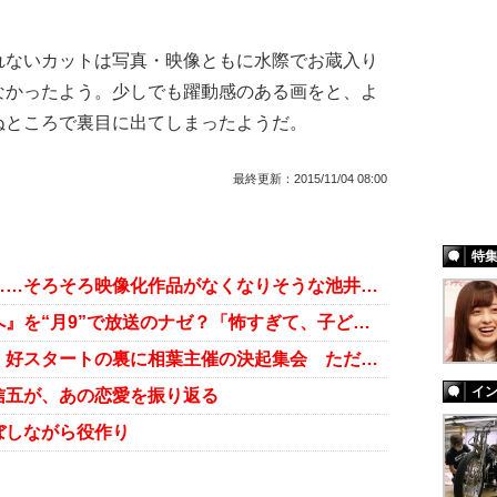
ないカットは写真・映像ともに水際でお蔵入り
なかったよう。少しでも躍動感のある画をと、よ
ぬところで裏目に出てしまったようだ。
最終更新：
2015/11/04 08:00
特
嵐・相葉雅紀の主演ドラマも低迷……そろそろ映像化作品がなくなりそうな池井戸潤の原作
嵐・相葉雅紀『ようこそ、わが家へ』を“月9”で放送のナゼ？「怖すぎて、子どもに見せられない……」
嵐・相葉雅紀主演『ラストホープ』好スタートの裏に相葉主催の決起集会 ただし支払いは……
イ
信五が、あの恋愛を振り返る
ぼしながら役作り