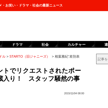
メ・お笑い・ドラマ・社会の最新ニュース
ドラマ
社会
カルチャー
連
ドル
>
STARTO（旧ジャニーズ）
>
相葉雅紀“差別表
ントでリクエストされたポー
お蔵入り！ スタッフ騒然の事
2015/11/04 08:00