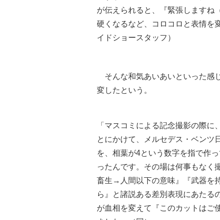
が伝えられると、『緊張しますね
硬くなるなど、コロコロと表情を
イドショースタッフ）
そんな和気あいあいといった感じ
変したという。
「マスコミによる記念撮影の際に、CMが
とにかけて、メルセデス・ベンツ日
を、相葉が4という数字を指で作
ったんです。その場は何事もなく
畜生→人間以下の意味』『武器を
ら』と諸説ある差別表現にあたる
が血相を変えて『このカットはご