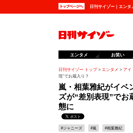
日刊サイゾー｜エンタ
エンタメ
お笑い
日刊サイゾー トップ
>
エンタメ
>
アイ
現”でお蔵入り？
嵐・相葉雅紀がイベ
ズが“差別表現”で
態に
#ジャニーズ
#嵐
#相葉雅紀