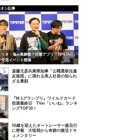
チオシ記事
リオ・鬼ヶ島解散？投票アプリ「TIPSTAR」
ン交流イベント開催
斎藤元彦兵庫県知事「公職選挙法違
反疑惑」に揺れる美人社長の知られ
ざる素顔
『M-1グランプリ』ワイルドカード
投票最終日 TVer「いいね」ランキ
ングTOP30！
50歳を迎えたオートレーサー森且行
に密着 大怪我から奇跡の復活ドキ
ュメンタリー