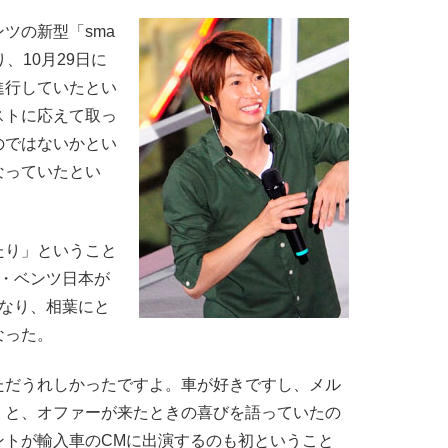
ツの新型「sma
、10月29日に
進行していたとい
ストに応えて取っ
のではないかとい
なっていたとい
たり」ということ
ス・ベンツ日本が
となり、相葉にと
なった。
ただうれしかったですよ。車が好きですし、メル
』と、オファーが来たときの喜びを語っていたの
ントが輸入車のCMに出演するのも初ということ