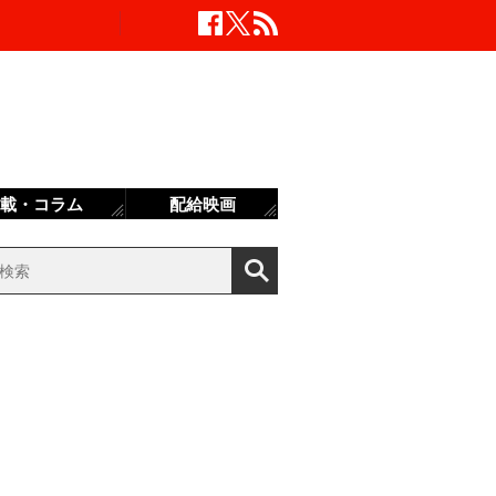
載・コラム
配給映画