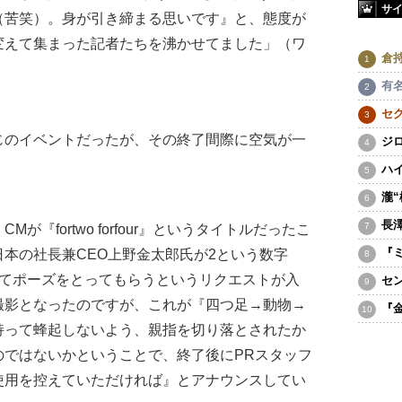
サ
（苦笑）。身が引き締まる思いです』と、態度が
変えて集まった記者たちを沸かせてました」（ワ
倉
有
セ
のイベントだったが、その終了間際に空気が一
ジ
ハ
瀧
長
『fortwo forfour』というタイトルだったこ
『
本の社長兼CEO上野金太郎氏が2という数字
ってポーズをとってもらうというリクエストが入
セ
撮影となったのですが、これが『四つ足→動物→
『
持って蜂起しないよう、親指を切り落とされたか
のではないかということで、終了後にPRスタッフ
使用を控えていただければ』とアナウンスしてい