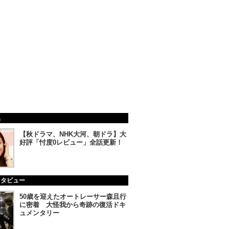
集
【秋ドラマ、NHK大河、朝ドラ】大
好評「忖度0レビュー」全話更新！
ンタビュー
50歳を迎えたオートレーサー森且行
に密着 大怪我から奇跡の復活ドキ
ュメンタリー