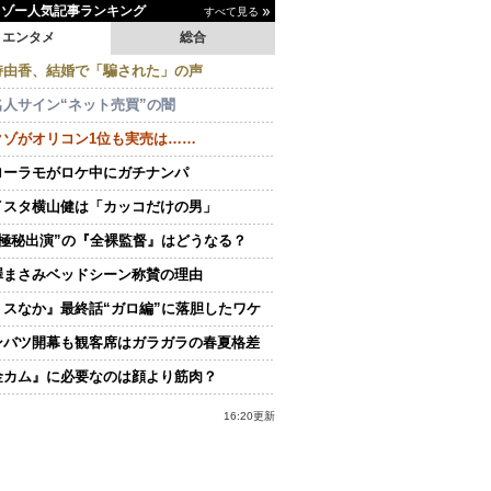
イゾー人気記事ランキング
すべて見る
エンタメ
総合
持由香、結婚で「騙された」の声
名人サイン“ネット売買”の闇
クゾがオリコン1位も実売は……
ローラモがロケ中にガチナンパ
イスタ横山健は「カッコだけの男」
“極秘出演”の『全裸監督』はどうなる？
澤まさみベッドシーン称賛の理由
ミスなか』最終話“ガロ編”に落胆したワケ
ンバツ開幕も観客席はガラガラの春夏格差
金カム』に必要なのは顔より筋肉？
16:20更新