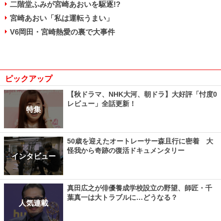
二階堂ふみが宮崎あおいを駆逐!?
宮崎あおい「私は運転うまい」
V6岡田・宮崎熱愛の裏で大事件
ピックアップ
【秋ドラマ、NHK大河、朝ドラ】大好評「忖度0
レビュー」全話更新！
特集
50歳を迎えたオートレーサー森且行に密着 大
怪我から奇跡の復活ドキュメンタリー
インタビュー
真田広之が俳優養成学校設立の野望、師匠・千
葉真一は大トラブルに…どうなる？
人気連載