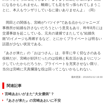
になるかもしれません。離婚しても足を引っ張られてしまうこ
とに、本人もウンザリしているに違いありませんよ」（同）
岡田との関係も、宮崎が“バツイチ”である点からジャニーズ
事務所が結婚を許さないだろうという意見もあり、昨年8月には
交通事故を起こしている。元夫の逮捕でまたしても“結婚失
敗”のイメージも再燃するなど、とにかくプライベートは明るい
話題が少ない状況である。
『あさが来た』の「おはつさん」は、非常に辛く切なさのある
役柄だが、宮崎が好評だったのは役柄と私生活があまりにリン
クしていたからだろうか。プライベートを充実させない限り、
当分は宮崎に天真爛漫な役は回ってこないかもしれない。
最終更新：
2016/01/12 19:30
関連記事
宮崎あおいがまた“大女優病”？
『あさが来た』の宮崎あおいに不安