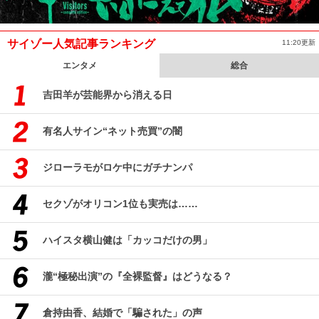
サイゾー人気記事ランキング
11:20更新
エンタメ
総合
吉田羊が芸能界から消える日
有名人サイン“ネット売買”の闇
ジローラモがロケ中にガチナンパ
セクゾがオリコン1位も実売は……
ハイスタ横山健は「カッコだけの男」
瀧“極秘出演”の『全裸監督』はどうなる？
倉持由香、結婚で「騙された」の声