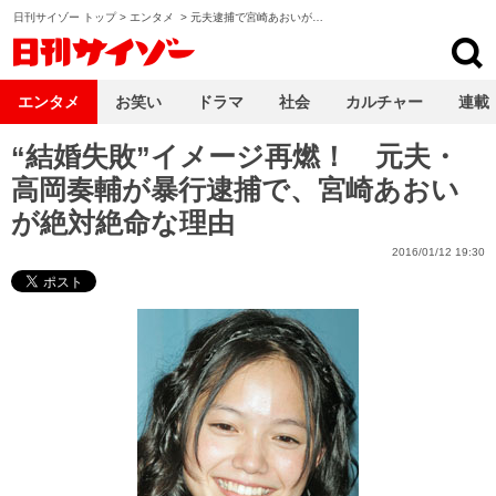
日刊サイゾー トップ
>
エンタメ
>
元夫逮捕で宮崎あおいが…
日刊サイゾー
エンタメ
お笑い
ドラマ
社会
カルチャー
連載
“結婚失敗”イメージ再燃！ 元夫・
高岡奏輔が暴行逮捕で、宮崎あおい
が絶対絶命な理由
2016/01/12 19:30