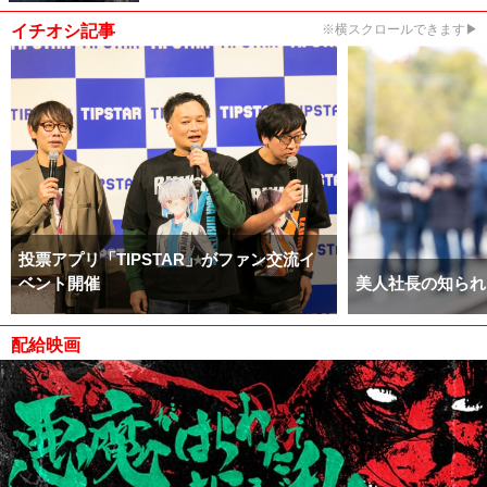
イチオシ記事
※横スクロールできます▶
投票アプリ「TIPSTAR」がファン交流イ
ベント開催
美人社長の知られ
配給映画