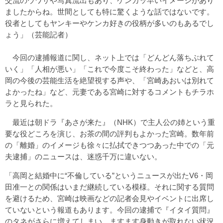
交流のウワサや写真流出もあり、ケンカッ早いイメージがあり
ましたからね。世間としても特に驚くような話ではないです。
役者としてもヤンキーやケンカ好きの役柄が多いのもあるでし
ょう」（芸能記者）
今回の逮捕報道に関し、ネット上では「どんどん落ちぶれて
いく」「人相が悪い」「これで今度こそ終わった」などと、高
岡の今後の芸能生活を絶望視する声や、「宮崎あおいは別れて
よかったね」など、元妻である宮崎に対するコメントもチラホ
ラと見られた。
最近は朝ドラ『あさが来た』（NHK）で主人公の姉という重
要な役どころを演じ、お茶の間の評判もよかった宮崎。数年前
の「離婚」のイメージも徐々に払拭できつつあった中での「元
夫逮捕」のニュースは、迷惑千万に違いない。
「高岡と結婚中に“不倫している”というニュースが出たV6・岡
田准一との関係はいまだ継続している模様。それに関する質問
を避けるため、宮崎は映画などの記者会見やイベントに出席し
ていないという報道もあります。今回の逮捕で『イタイ質問』
のタネがさらに増えてしまい、ますます身動きが取れない状況