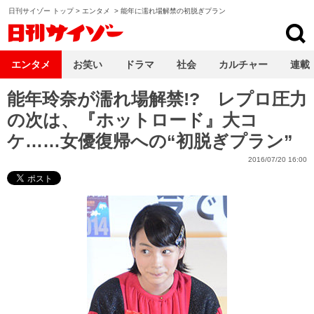
日刊サイゾー トップ
>
エンタメ
>
能年に濡れ場解禁の初脱ぎプラン
日刊サイゾー
エンタメ
お笑い
ドラマ
社会
カルチャー
連載
能年玲奈が濡れ場解禁!? レプロ圧力
の次は、『ホットロード』大コ
ケ……女優復帰への“初脱ぎプラン”
2016/07/20 16:00