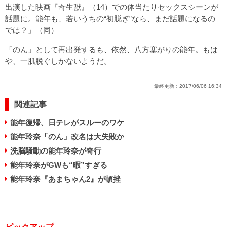
出演した映画『奇生獣』（14）での体当たりセックスシーンが
話題に。能年も、若いうちの“初脱ぎ”なら、まだ話題になるの
では？」（同）
「のん」として再出発するも、依然、八方塞がりの能年。もは
や、一肌脱ぐしかないようだ。
最終更新：
2017/06/06 16:34
関連記事
能年復帰、日テレがスルーのワケ
能年玲奈「のん」改名は大失敗か
洗脳騒動の能年玲奈が奇行
能年玲奈がGWも“暇”すぎる
能年玲奈『あまちゃん2』が頓挫