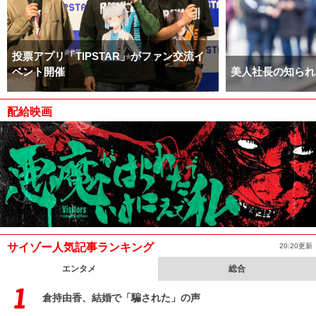
投票アプリ「TIPSTAR」がファン交流イ
ベント開催
美人社長の知られ
配給映画
サイゾー人気記事ランキング
20:20更新
エンタメ
総合
倉持由香、結婚で「騙された」の声