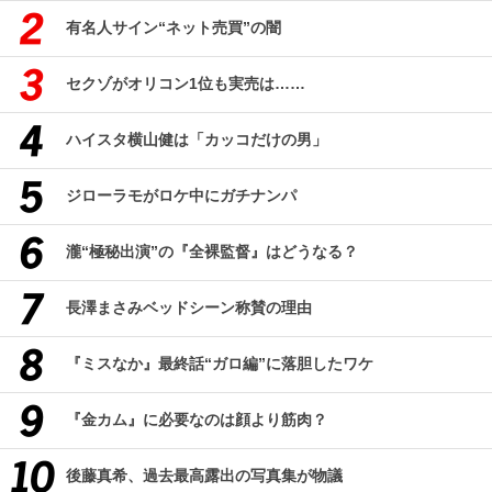
有名人サイン“ネット売買”の闇
セクゾがオリコン1位も実売は……
ハイスタ横山健は「カッコだけの男」
ジローラモがロケ中にガチナンパ
瀧“極秘出演”の『全裸監督』はどうなる？
長澤まさみベッドシーン称賛の理由
『ミスなか』最終話“ガロ編”に落胆したワケ
『金カム』に必要なのは顔より筋肉？
後藤真希、過去最高露出の写真集が物議