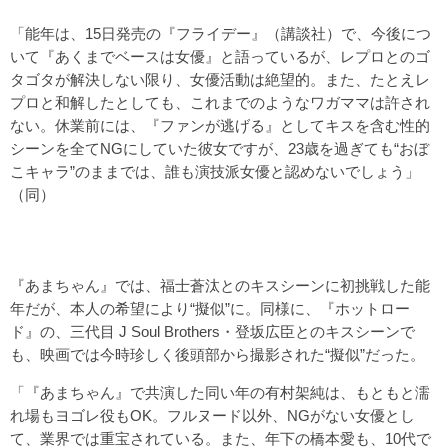
「能年は、15日発売の『フライデー』（講談社）で、今後につ
いて『あくまでベースは女優』と語っているが、レプロとのゴ
タゴタが解決しない限り、女優活動は絶望的。また、たとえレ
プロと和解したとしても、これまでのようなワガママは許され
ない。休業前には、『ファンが逃げる』としてキスを含む性的
シーンを全てNGにしていた彼女ですが、23歳を過ぎても“おぼ
こキャラ”のままでは、誰も演技派女優と認めないでしょう」
（同）
『あまちゃん』では、福士蒼汰とのキスシーンに初挑戦した能
年だが、本人の希望により“擬似”に。同様に、『ホットロー
ド』の、三代目 J Soul Brothers・登坂広臣とのキスシーンで
も、映画では今時珍しく後頭部から撮影された“擬似”だった。
「『あまちゃん』で共演した同い年の有村架純は、もともと濡
れ場もヨゴレ役もOK。フルヌード以外、NGがない女優とし
て、業界では重宝されている。また、年下の橋本愛も、10代で