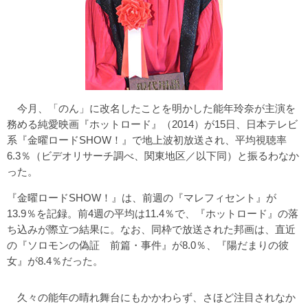
今月、「のん」に改名したことを明かした能年玲奈が主演を
務める純愛映画『ホットロード』（2014）が15日、日本テレビ
系『金曜ロードSHOW！』で地上波初放送され、平均視聴率
6.3％（ビデオリサーチ調べ、関東地区／以下同）と振るわなか
った。
『金曜ロードSHOW！』は、前週の『マレフィセント』が
13.9％を記録。前4週の平均は11.4％で、『ホットロード』の落
ち込みが際立つ結果に。なお、同枠で放送された邦画は、直近
の『ソロモンの偽証 前篇・事件』が8.0％、『陽だまりの彼
女』が8.4％だった。
久々の能年の晴れ舞台にもかかわらず、さほど注目されなか