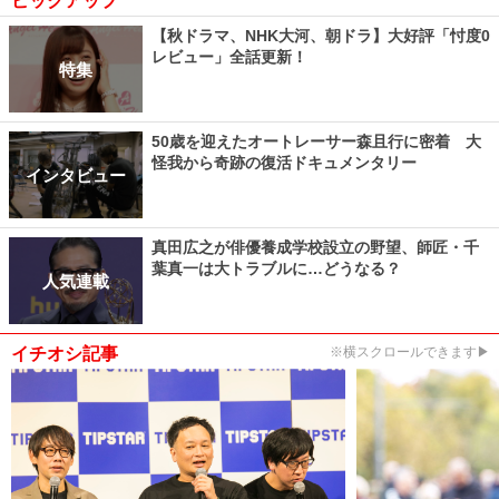
ピックアップ
【秋ドラマ、NHK大河、朝ドラ】大好評「忖度0
レビュー」全話更新！
特集
50歳を迎えたオートレーサー森且行に密着 大
怪我から奇跡の復活ドキュメンタリー
インタビュー
真田広之が俳優養成学校設立の野望、師匠・千
葉真一は大トラブルに…どうなる？
人気連載
イチオシ記事
※横スクロールできます▶