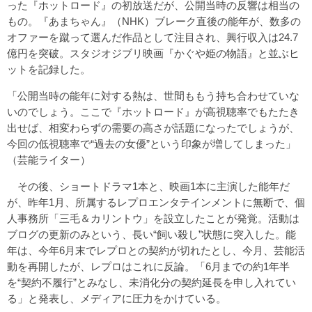
った『ホットロード』の初放送だが、公開当時の反響は相当の
もの。『あまちゃん』（NHK）ブレーク直後の能年が、数多の
オファーを蹴って選んだ作品として注目され、興行収入は24.7
億円を突破。スタジオジブリ映画『かぐや姫の物語』と並ぶヒ
ットを記録した。
「公開当時の能年に対する熱は、世間ももう持ち合わせていな
いのでしょう。ここで『ホットロード』が高視聴率でもたたき
出せば、相変わらずの需要の高さが話題になったでしょうが、
今回の低視聴率で“過去の女優”という印象が増してしまった」
（芸能ライター）
その後、ショートドラマ1本と、映画1本に主演した能年だ
が、昨年1月、所属するレプロエンタテインメントに無断で、個
人事務所「三毛＆カリントウ」を設立したことが発覚。活動は
ブログの更新のみという、長い“飼い殺し”状態に突入した。能
年は、今年6月末でレプロとの契約が切れたとし、今月、芸能活
動を再開したが、レプロはこれに反論。「6月までの約1年半
を“契約不履行”とみなし、未消化分の契約延長を申し入れてい
る」と発表し、メディアに圧力をかけている。