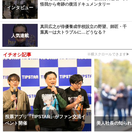
怪我から奇跡の復活ドキュメンタリー
インタビュー
真田広之が俳優養成学校設立の野望、師匠・千
葉真一は大トラブルに…どうなる？
人気連載
イチオシ記事
※横スクロールできます▶
投票アプリ「TIPSTAR」がファン交流イ
ベント開催
美人社長の知られ