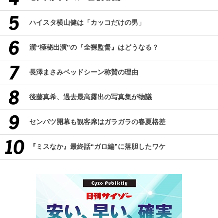
ハイスタ横山健は「カッコだけの男」
瀧“極秘出演”の『全裸監督』はどうなる？
長澤まさみベッドシーン称賛の理由
後藤真希、過去最高露出の写真集が物議
センバツ開幕も観客席はガラガラの春夏格差
『ミスなか』最終話“ガロ編”に落胆したワケ