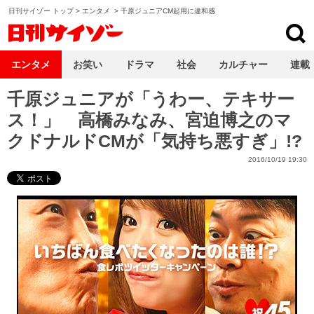
日刊サイゾー トップ
>
エンタメ
>
千原ジュニアCM起用に違和感
日刊サイゾー
エンタメ
お笑い
ドラマ
社会
カルチャー
連載
千原ジュニアが「うわー、テキサー
ス！」 高橋みなみ、宮迫博之のマ
クドナルドCMが「気持ち悪すぎ」!?
2016/10/19 19:30