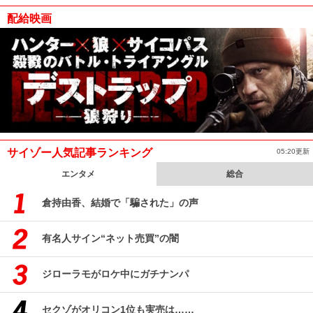
配給映画
サイゾー人気記事ランキング
05:20更新
エンタメ
総合
倉持由香、結婚で「騙された」の声
有名人サイン“ネット売買”の闇
ジローラモがロケ中にガチナンパ
セクゾがオリコン1位も実売は……