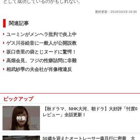
として成功しているのかもしれない。
最終更新：
2016/10/19 19:30
関連記事
ユーミンがメンヘラ批判で炎上中
ゲス川谷絵音に一般人が公開説教
坂口杏里の袋とじヌードに驚愕！
高畑会見、フジの性癖詰問に非難
相武紗季の夫会社が肖像権違反
ピックアップ
【秋ドラマ、NHK大河、朝ドラ】大好評「忖度0
レビュー」全話更新！
特集
50歳を迎えたオートレーサー森且行に密着 大