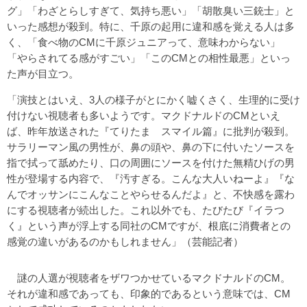
グ」「わざとらしすぎて、気持ち悪い」「胡散臭い三銃士」と
いった感想が殺到。特に、千原の起用に違和感を覚える人は多
く、「食べ物のCMに千原ジュニアって、意味わからない」
「やらされてる感がすごい」「このCMとの相性最悪」といっ
た声が目立つ。
「演技とはいえ、3人の様子がとにかく嘘くさく、生理的に受け
付けない視聴者も多いようです。マクドナルドのCMといえ
ば、昨年放送された『てりたま スマイル篇』に批判が殺到。
サラリーマン風の男性が、鼻の頭や、鼻の下に付いたソースを
指で拭って舐めたり、口の周囲にソースを付けた無精ひげの男
性が登場する内容で、『汚すぎる。こんな大人いねーよ』『な
んでオッサンにこんなことやらせるんだよ』と、不快感を露わ
にする視聴者が続出した。これ以外でも、たびたび『イラつ
く』という声が浮上する同社のCMですが、根底に消費者との
感覚の違いがあるのかもしれません」（芸能記者）
謎の人選が視聴者をザワつかせているマクドナルドのCM。
それが違和感であっても、印象的であるという意味では、CM