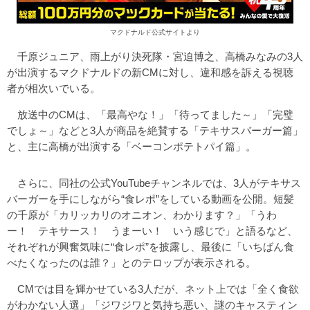
マクドナルド公式サイトより
千原ジュニア、雨上がり決死隊・宮迫博之、高橋みなみの3人
が出演するマクドナルドの新CMに対し、違和感を訴える視聴
者が相次いでいる。
放送中のCMは、「最高やな！」「待ってました～」「完璧
でしょ～」などと3人が商品を絶賛する「テキサスバーガー篇」
と、主に高橋が出演する「ベーコンポテトパイ篇」。
さらに、同社の公式YouTubeチャンネルでは、3人がテキサス
バーガーを手にしながら“食レポ”をしている動画を公開。短髪
の千原が「カリッカリのオニオン、わかります？」「うわ
ー！ テキサース！ うまーい！ いう感じで」と語るなど、
それぞれが興奮気味に“食レポ”を披露し、最後に「いちばん食
べたくなったのは誰？」とのテロップが表示される。
CMでは目を輝かせている3人だが、ネット上では「全く食欲
がわかない人選」「ジワジワと気持ち悪い、謎のキャスティン