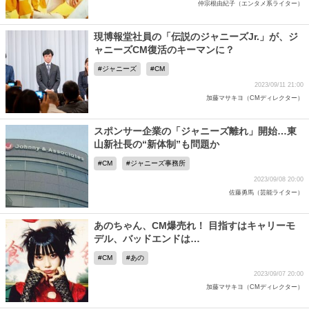
仲宗根由紀子（エンタメ系ライター）
現博報堂社員の「伝説のジャニーズJr.」が、ジ
ャニーズCM復活のキーマンに？
ジャニーズ
CM
2023/09/11 21:00
加藤マサキヨ（CMディレクター）
スポンサー企業の「ジャニーズ離れ」開始…東
山新社長の“新体制”も問題か
CM
ジャニーズ事務所
2023/09/08 20:00
佐藤勇馬（芸能ライター）
あのちゃん、CM爆売れ！ 目指すはキャリーモ
デル、バッドエンドは…
CM
あの
2023/09/07 20:00
加藤マサキヨ（CMディレクター）