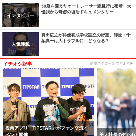
50歳を迎えたオートレーサー森且行に密着 大
怪我から奇跡の復活ドキュメンタリー
インタビュー
真田広之が俳優養成学校設立の野望、師匠・千
葉真一は大トラブルに…どうなる？
人気連載
イチオシ記事
※横スクロールできます▶
投票アプリ「TIPSTAR」がファン交流イ
ベント開催
美人社長の知られ