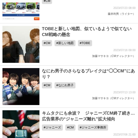
CM
2023/07/23 08:00
藤井利男（ライター）
TOBEと新しい地図、似ているようで似てない
CM戦略の懸念
CM
新しい地図
TOBE
2023/07/16 09:00
加藤マサキヨ（CMディレクター）
なにわ男子のさらなるブレイクは“◯◯CM”にあ
り？
CM
なにわ男子
2023/07/13 13:00
加藤マサキヨ（CMディレクター）
キムタクにも余波？ ジャニーズCM終了続き…
広告業界の“ジャニーズ離れ”拡大傾向
ジャニーズ
CM
ジャニーズ事務所
2023/07/06 21:00