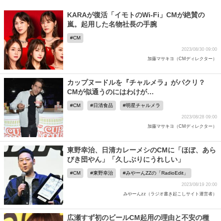
KARAが復活「イモトのWi-Fi」CMが絶賛の
嵐。起用した名物社長の手腕
CM
2023/08/30 09:00
加藤マサキヨ（CMディレクター）
カップヌードルを『チャルメラ』がパクリ？
CMが似通うのにはわけが…
CM
日清食品
明星チャルメラ
2023/08/28 09:00
加藤マサキヨ（CMディレクター）
東野幸治、日清カレーメシのCMに「ほぼ、あら
びき団やん」「久しぶりにうれしい」
CM
東野幸治
みやーんZZの「RadioEdit」
2023/08/19 20:00
みやーんzz（ラジオ書き起こしサイト運営者）
広瀬すず初のビールCM起用の理由と不安の種