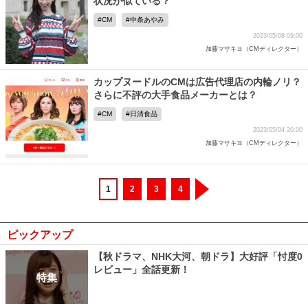
状況が似ている？
CM
中条あやみ
2023/05/08 09:00
加藤マサキヨ（CMディレクター）
カップヌードルのCMは広告代理店の内輪ノリ？
さらに不評の大手食品メーカーとは？
CM
日清食品
2023/05/04 20:00
加藤マサキヨ（CMディレクター）
1
2
3
4
ピックアップ
【秋ドラマ、NHK大河、朝ドラ】大好評「忖度0
レビュー」全話更新！
特集