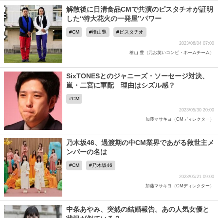
解散後に日清食品CMで共演のピスタチオが証明
した“特大花火の一発屋”パワー
CM
檜山豊
ピスタチオ
2023/06/04 07:00
檜山 豊（元お笑いコンビ・ホームチーム）
SixTONESとのジャニーズ・ソーセージ対決、
嵐・二宮に軍配 理由はシズル感？
CM
2023/05/30 20:00
加藤マサキヨ（CMディレクター）
乃木坂46、過渡期の中CM業界であがる救世主メ
ンバーの名は
CM
乃木坂46
2023/05/21 09:00
加藤マサキヨ（CMディレクター）
中条あやみ、突然の結婚報告。あの人気女優と