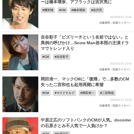
ーは橋本環奈、アフラックは吉沢亮に
櫻井翔
CM
橋本環奈
吉沢亮
2024/04/03 15:00
佐藤勇馬（芸能ライター）
吉谷彩子「ビズリーチという名前ではない」と
異例の呼びかけ…Snow Man岩本照の主演ドラ
マでトレンド入り
CM
吉谷彩子
2024/02/26 15:00
佐藤勇馬（芸能ライター）
岡田准一、マックCMに「復帰」で…多数のCM
失った二宮和也も起用再開に希望
CM
マクドナルド
岡田准一
二宮和也
2024/01/13 10:00
佐藤勇馬（芸能ライター）
中居正広のソフトバンクのCMが人気。docomo
の石原さとみ不人気で一人負けか？
CM
中居正広