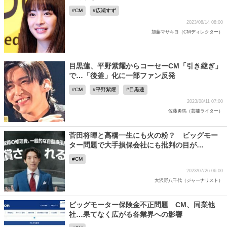
CM
広瀬すず
2023/08/14 08:00
加藤マサキヨ（CMディレクター）
目黒蓮、平野紫耀からコーセーCM「引き継ぎ」
で…「後釜」化に一部ファン反発
CM
平野紫耀
目黒蓮
2023/08/11 07:00
佐藤勇馬（芸能ライター）
菅田将暉と高橋一生にも火の粉？ ビッグモー
ター問題で大手損保会社にも批判の目が…
CM
2023/07/26 06:00
大沢野八千代（ジャーナリスト）
ビッグモーター保険金不正問題 CM、同業他
社…果てなく広がる各業界への影響