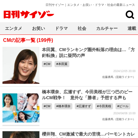
日刊サイゾー｜エンタメ・お笑い・ドラマ・社会の最新ニュース
日刊サイゾー
エンタメ
お笑い
ドラマ
社会
カルチャー
連載
CMの記事一覧 (199件)
本田翼、CMランキング圏外転落の理由は…「方
針転換」説に疑問の声
CM
本田翼
2024/12/05 20:00
佐藤勇馬（芸能ライター）
橋本環奈、広瀬すず、今田美桜が三つ巴のビー
ルCM戦争！ 意外な「勝者」予想する声も
CM
橋本環奈
広瀬すず
今田美桜
ビール
2024/04/06 10:00
佐藤勇馬（芸能ライター）
櫻井翔、CM激減で最大の苦境…バーモントカレ