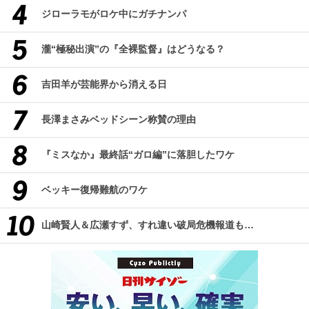
ジローラモがロケ中にガチナンパ
瀧“極秘出演”の『全裸監督』はどうなる？
吉田羊が芸能界から消える日
長澤まさみベッドシーン称賛の理由
『ミスなか』最終話“ガロ編”に落胆したワケ
ベッキー復帰難航のワケ
山崎賢人＆広瀬すず、すれ違い破局危機報道も…