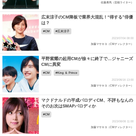
佐藤勇馬（芸能ライター）
広末涼子のCM降板で業界大混乱！“得する”俳優
は？
CM
広末涼子
2023/07/04 08:00
加藤マサキヨ（CMディレクター）
平野紫耀の起用CMが徐々に終了で…ジャニーズ
CMに異変
CM
King ＆ Prince
2023/06/16 13:00
加藤マサキヨ（CMディレクター）
マクドナルドの平成パロディCM、不評もなんの
そのお次はSMAPパロディか
CM
2023/06/06 11:00
加藤マサキヨ（CMディレクター）