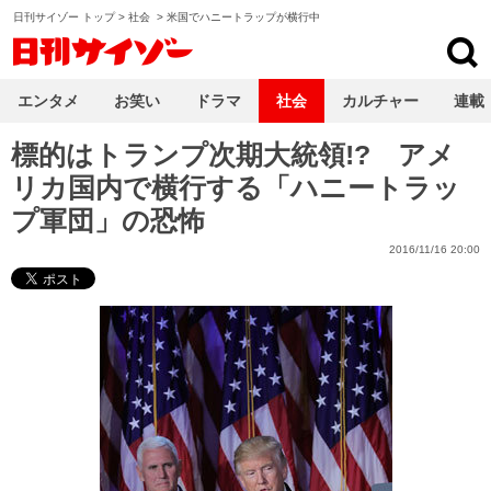
日刊サイゾー トップ
>
社会
>
米国でハニートラップが横行中
日刊サイゾー
エンタメ
お笑い
ドラマ
社会
カルチャー
連載
標的はトランプ次期大統領!? アメ
リカ国内で横行する「ハニートラッ
プ軍団」の恐怖
2016/11/16 20:00