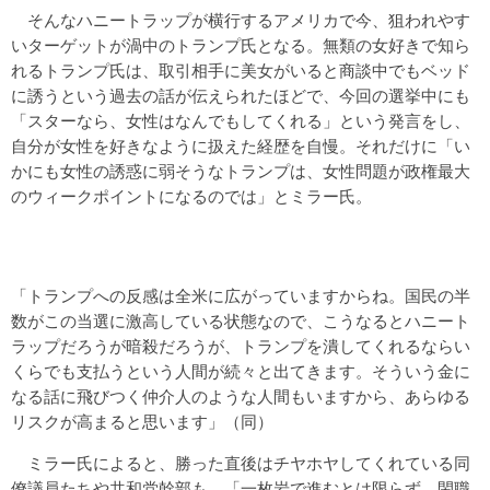
そんなハニートラップが横行するアメリカで今、狙われやす
いターゲットが渦中のトランプ氏となる。無類の女好きで知ら
れるトランプ氏は、取引相手に美女がいると商談中でもベッド
に誘うという過去の話が伝えられたほどで、今回の選挙中にも
「スターなら、女性はなんでもしてくれる」という発言をし、
自分が女性を好きなように扱えた経歴を自慢。それだけに「い
かにも女性の誘惑に弱そうなトランプは、女性問題が政権最大
のウィークポイントになるのでは」とミラー氏。
「トランプへの反感は全米に広がっていますからね。国民の半
数がこの当選に激高している状態なので、こうなるとハニート
ラップだろうが暗殺だろうが、トランプを潰してくれるならい
くらでも支払うという人間が続々と出てきます。そういう金に
なる話に飛びつく仲介人のような人間もいますから、あらゆる
リスクが高まると思います」（同）
ミラー氏によると、勝った直後はチヤホヤしてくれている同
僚議員たちや共和党幹部も、「一枚岩で進むとは限らず、閑職