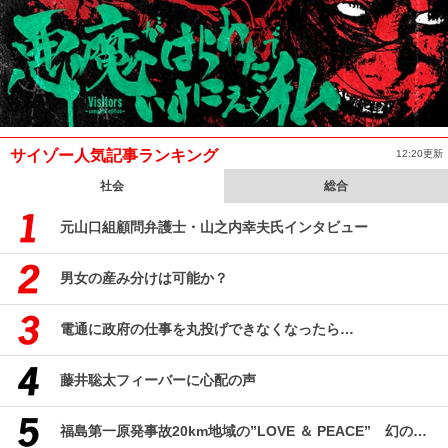
サイゾー人気記事ランキング
12:20更新
社会
総合
元山口組顧問弁護士・山之内幸夫氏インタビュー
男女の産み分けは可能か？
電通に政府の仕事を丸投げできなくなったら…
藤井聡太フィーバーに心配の声
福島第一原発事故20km地域の”LOVE ＆ PEACE” 幻のコミューン「獏原人村」の現在