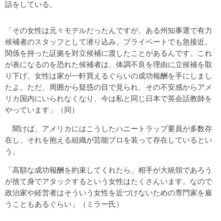
話をしている。
「その女性は元々モデルだったんですが、ある州知事選で有力
候補者のスタッフとして潜り込み、プライベートでも急接近。
関係を持った証拠を対立候補に渡したことがあるんです。これ
が表になるのを恐れた候補者は、体調不良を理由に立候補を取
り下げ、女性は家が一軒買えるぐらいの成功報酬を手にしまし
たよ。ただ、周囲から疑惑の目で見られ、その不安感からアメ
リカ国内にいられなくなり、今は私と同じ日本で英会話教師を
やっています」（同）
聞けば、アメリカにはこうしたハニートラップ要員が多数存
在し、それを抱える組織が芸能プロを装って存在しているとい
う。
「高額な成功報酬を約束してくれたら、相手が大統領であろう
が捨て身でアタックするという女性はたくさんいます。なので
政治家や経営者はそういう女性を近づけないための専門家を雇
うこともあるぐらい」（ミラー氏）