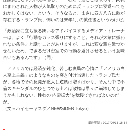
にまわされた人物が人気取りのために反トランプに寝返っても
おかしくはない」という。そうなると、まさに四方八方に敵が
存在するトランプ氏、怖いのは来年1月の就任後というわけだ。
「政治家に立ち振る舞いをアドバイスするメディア・トレーナ
ーは、よく『行動をガラス張りにすること。それが大衆に嫌わ
れない条件』と話すことがありますが、これは変な輩を近づか
せないため、できるだけ密室での行動を避けさせるという意味
合いもあるんです」（同）
アメリカでは経済が鈍化、苦しむ庶民の心情に「アメリカ白
人至上主義」のようなものを突き付け当選したトランプ氏だ
が、各地でその反発が拡大し逆風は増すばかり。そんな中で不
倫スキャンダルのひとつでも出れば政権は早々に崩壊してしま
うかもしれない。性欲の“内需拡大”を我慢できればよいのだ
が。
（文＝ハイセーヤスダ／NEWSIDER Tokyo）
最終更新：
2017/06/13 18:34