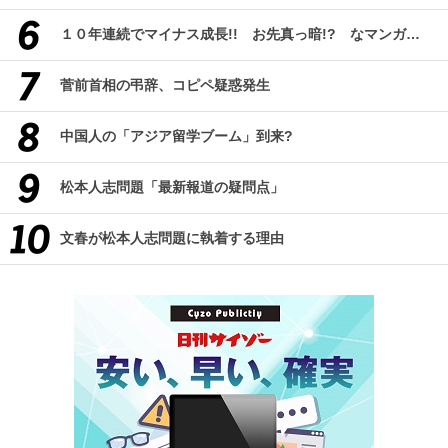
１０年連続でマイナス成長!! お先真っ暗!? なマンガ産業研究
菅前首相の弔辞、コピペ疑惑発生
中国人の「アジア留学ブーム」到来?
松本人志問題「最新報道の疑問点」
文春が松本人志問題に執着する理由