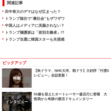
関連記事
田中将大のデマはなぜ広まった？
トランプ就任で“裏社会”もザワザワ
中国人はメディアに洗脳されない？
トランプ擁護派は「差別主義者」!?
トランプ当選に韓国スターも失望感
ピックアップ
【秋ドラマ、NHK大河、朝ドラ】大好評「忖度0
レビュー」全話更新！
特集
50歳を迎えたオートレーサー森且行に密着 大
怪我から奇跡の復活ドキュメンタリー
インタビュー