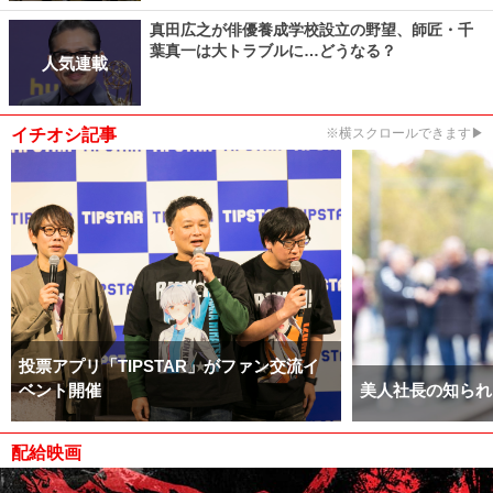
真田広之が俳優養成学校設立の野望、師匠・千
葉真一は大トラブルに…どうなる？
人気連載
イチオシ記事
※横スクロールできます▶
投票アプリ「TIPSTAR」がファン交流イ
ベント開催
美人社長の知られ
配給映画