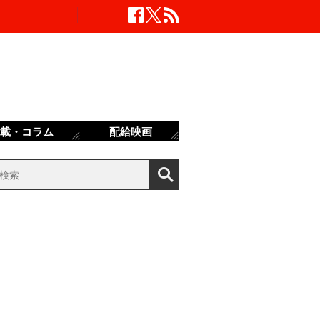
載・コラム
配給映画