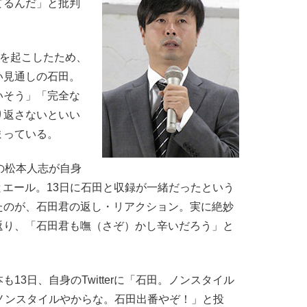
てるんだ」と批判
件を起こしたため、
い見通しの石田。
いそう」「完全な
り返さないといい
まっている。
の松本人志が自身
！」とエール。13日に石田と収録が一緒だったという
たのが、石田君の返し・リアクション。実に絶妙
返り、「石田君も嘸（さぞ）かし辛いだろう」と
3日、自身のTwitterに「石田。ノンスタイル
ノンスタイルやからな。石田出番やぞ！」と投