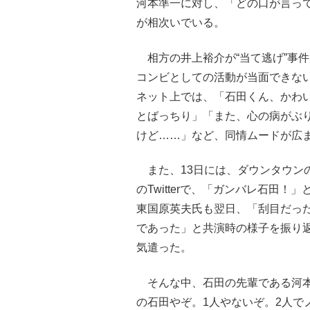
河本準一に対し、「どの口が言っ
が相次いでいる。
相方の井上裕介が“当て逃げ”事
コンビとしての活動が当面できな
ネット上では、「石田くん、かわ
とばっちり」「また、心の病がぶ
けど……」など、同情ムードが広
また、13日には、ダウンタウン
のTwitterで、「ガンバレ石田
東国原英夫氏も翌日、「刮目だっ
であった」と共演時の様子を振り
気遣った。
そんな中、石田の先輩である河本も1
の石田やぞ。1人やないぞ。2人で