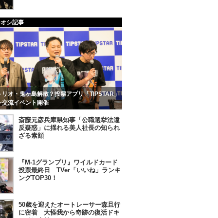
チオシ記事
リオ・鬼ヶ島解散？投票アプリ「TIPSTAR」
ン交流イベント開催
斎藤元彦兵庫県知事「公職選挙法違
反疑惑」に揺れる美人社長の知られ
ざる素顔
『M-1グランプリ』ワイルドカード
投票最終日 TVer「いいね」ランキ
ングTOP30！
50歳を迎えたオートレーサー森且行
に密着 大怪我から奇跡の復活ドキ