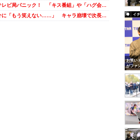
ノンスタ・井上裕介“当て逃げ”でテレビ局パニック！ 「キス番組」や「ハグ会」もお蔵に
イ
“当て逃げ芸人”ノンスタ・井上裕介に「もう笑えない……」 キャラ崩壊で次長課長・河本の二の舞いか
お笑いト
がファ