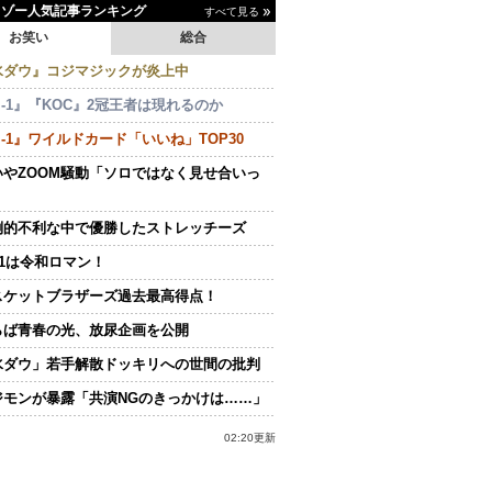
イゾー人気記事ランキング
すべて見る
お笑い
総合
水ダウ』コジマジックが炎上中
-1』『KOC』2冠王者は現れるのか
-1』ワイルドカード「いいね」TOP30
いやZOOM騒動「ソロではなく見せ合いっ
倒的不利な中で優勝したストレッチーズ
.1は令和ロマン！
スケットブラザーズ過去最高得点！
らば青春の光、放尿企画を公開
水ダウ」若手解散ドッキリへの世間の批判
ジモンが暴露「共演NGのきっかけは……」
02:20更新