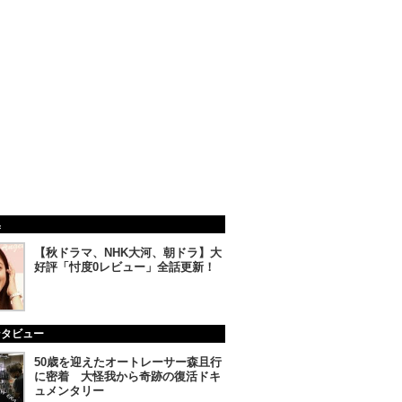
集
【秋ドラマ、NHK大河、朝ドラ】大
好評「忖度0レビュー」全話更新！
ンタビュー
50歳を迎えたオートレーサー森且行
に密着 大怪我から奇跡の復活ドキ
ュメンタリー