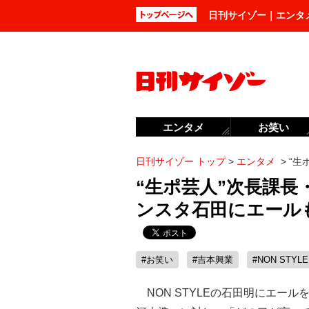
日刊サイゾー｜エンタ
エンタメ
お笑い
日刊サイゾー トップ
>
エンタメ
>
“生
“生ポ芸人”次長課
ンスタ石田にエール
#お笑い
#吉本興業
#NON STYLE
NON STYLEの石田明にエール