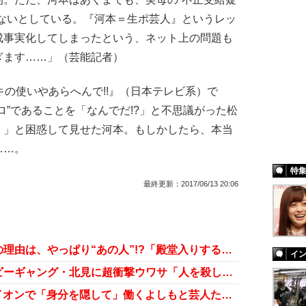
はないとしている。『河本＝生ポ芸人』というレッ
成事実化してしまったという、ネット上の問題も
ぎます……」（芸能記者）
の使いやあらへんで!!』（日本テレビ系）で
ロ”であることを「なんでだ!?」と不思議がった松
！」と困惑して見せた河本。もしかしたら、本当
……。
特
最終更新：
2017/06/13 20:06
『よしもと男前ランキング』廃止の理由は、やっぱり“あの人”!?「殿堂入りすると名前が出続ける……」
イ
よしもと解雇の“無免許芸人”ベイビーギャング・北見に超衝撃ウワサ「人を殺したことがあるらしい!?」
若手を奴隷化!? 幕張“絶望劇場”イオンで「身分を隠して」働くよしもと芸人たちの悲鳴