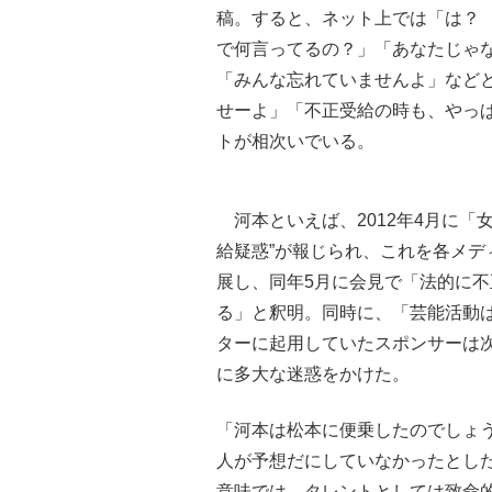
稿。すると、ネット上では「は？
で何言ってるの？」「あなたじゃ
「みんな忘れていませんよ」など
せーよ」「不正受給の時も、やっ
トが相次いでいる。
河本といえば、2012年4月に「
給疑惑”が報じられ、これを各メ
展し、同年5月に会見で「法的に
る」と釈明。同時に、「芸能活動
ターに起用していたスポンサーは
に多大な迷惑をかけた。
「河本は松本に便乗したのでしょ
人が予想だにしていなかったとした
意味では、タレントとしては致命