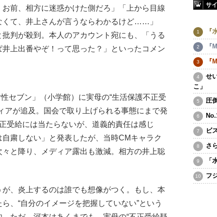
サ
 お前、相方に迷惑かけた側だろ」「上から目線
なくて、井上さんが言うならわかるけど……」
『
と批判が殺到。本人のアカウント宛にも、「うる
『M
ぱ井上出番やぞ！って思った？」といったコメン
『M
せ
こ」
女性セブン」（小学館）に実母の“生活保護不正受
圧
ディアが追及。国会で取り上げられる事態にまで発
No
不正受給には当たらないが、道義的責任は感じ
ビ
は自粛しない」と発表したが、当時CMキャラク
さ
次々と降り、メディア露出も激減。相方の井上聡
「
フ
うが、炎上するのは誰でも想像がつく。もし、本
ら、“自分のイメージを把握していない”という
的。ただ、河本はあくまでも、実母の“不正受給疑