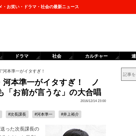
メ・お笑い・ドラマ・社会の最新ニュース
ドラマ
社会
カルチャー
連
ポ”河本準一がイタすぎ！
長・河本準一がイタすぎ！ ノ
も「お前が言うな」の大合唱
2016/12/14 23:00
#次長課長
#河本準一
#井上裕介
を送った次長課長の