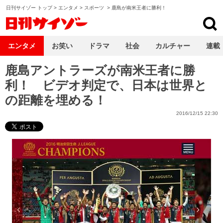
日刊サイゾー トップ
>
エンタメ
>
スポーツ
>
鹿島が南米王者に勝利！
日刊サイゾー
エンタメ
お笑い
ドラマ
社会
カルチャー
連載
鹿島アントラーズが南米王者に勝
利！ ビデオ判定で、日本は世界と
の距離を埋める！
2016/12/15 22:30