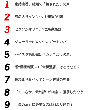
倉持由香、結婚で「騙された」の声
有名人サイン“ネット売買”の闇
セクゾがオリコン1位も実売は……
ジローラモがロケ中にガチナンパ
ハイスタ横山健は「カッコだけの男」
瀧“極秘出演”の『全裸監督』はどうなる？
長澤まさみベッドシーン称賛の理由
『ミスなか』最終話“ガロ編”に落胆したワケ
『金カム』に必要なのは顔より筋肉？