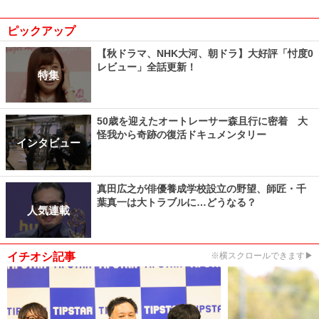
ピックアップ
【秋ドラマ、NHK大河、朝ドラ】大好評「忖度0
レビュー」全話更新！
特集
50歳を迎えたオートレーサー森且行に密着 大
怪我から奇跡の復活ドキュメンタリー
インタビュー
真田広之が俳優養成学校設立の野望、師匠・千
葉真一は大トラブルに…どうなる？
人気連載
イチオシ記事
※横スクロールできます▶