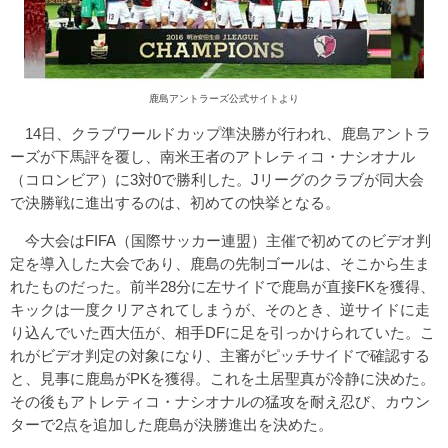
鹿島アントラーズ公式サイトより
14日、クラブワールドカップ準決勝が行われ、鹿島アントラ
ーズが下馬評を覆し、南米王者のアトレティコ・ナシオナル
（コロンビア）に3対0で勝利した。Jリーグのクラブが同大会
で決勝戦に進出するのは、初めての快挙となる。
今大会はFIFA（国際サッカー連盟）主催で初めてのビデオ判
定を導入した大会であり、鹿島の先制ゴールは、そこから生ま
れたものだった。前半28分に左サイドで鹿島が直接FKを獲得、
キックは一度クリアされてしまうが、そのとき、逆サイドに走
り込んでいた西大伍が、相手DFに足を引っかけられていた。こ
れがビデオ判定の対象になり、主審がピッチサイドで確認する
と、見事に鹿島がPKを獲得。これを土居聖真が冷静に決めた。
その後もアトレティコ・ナシオナルの猛攻を耐え忍び、カウン
ターで2点を追加した鹿島が決勝進出を決めた。