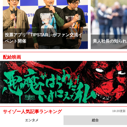
投票アプリ「TIPSTAR」がファン交流イ
ベント開催
美人社長の知られ
配給映画
サイゾー人気記事ランキング
19:20更新
エンタメ
総合