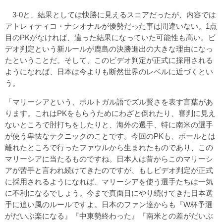
3-0と、結果としては快勝に見えるスコアだったが、内容では
アトレィティコ・ナシオナルが優勢だった事は間違いない。1点
目のPKがなければ、違った結果になっていた可能性も高い。ビ
デオ判定という新ルールが鹿島の決勝進出の大きな理由になっ
たということだ。そして、このビデオ判定が正式に採用される
ようになれば、日本は今よりも断然世界のレベルに近づくとい
う。
「マリーシアという、ポルトガル語でズル賢さを表す言葉があ
ります。これはPKをもらうためにわざと倒れたり、審判に見え
ないところで肘打ちをしたりと、海外の選手、特に南米の選手
が使う卑怯なテクニックのことです。今回のPKも、ボールとは
離れたところで行ったファウルから生まれたものであり、この
マリーシアに当たるものですね。日本人は昔からこのマリーシ
アが苦手と言われ続けてきたのですが、もしビデオ判定が正式
に採用されるようになれば、マリーシアを使う選手たちは一気
に不利になるでしょう。今まで真面目にやり続けてきた日本選
手に追い風のルールですよ。日本のファン達からも『W杯予選
がだいぶ楽になる』『中東勢終わった』『南米との差がだいぶ