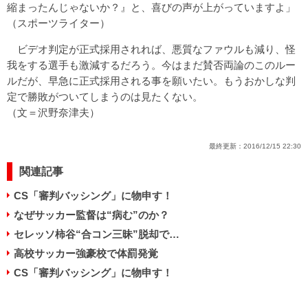
縮まったんじゃないか？』と、喜びの声が上がっていますよ」
（スポーツライター）
ビデオ判定が正式採用されれば、悪質なファウルも減り、怪
我をする選手も激減するだろう。今はまだ賛否両論のこのルー
ルだが、早急に正式採用される事を願いたい。もうおかしな判
定で勝敗がついてしまうのは見たくない。
（文＝沢野奈津夫）
最終更新：
2016/12/15 22:30
関連記事
CS「審判バッシング」に物申す！
なぜサッカー監督は“病む”のか？
セレッソ柿谷“合コン三昧”脱却で…
高校サッカー強豪校で体罰発覚
CS「審判バッシング」に物申す！