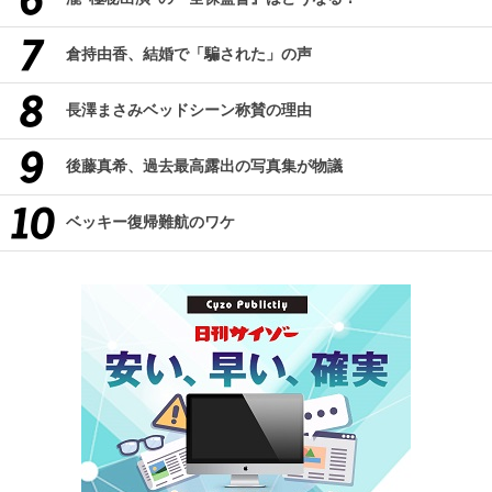
倉持由香、結婚で「騙された」の声
長澤まさみベッドシーン称賛の理由
後藤真希、過去最高露出の写真集が物議
ベッキー復帰難航のワケ