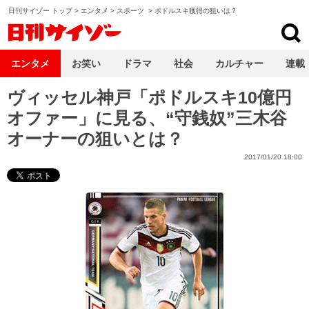
日刊サイゾー トップ
>
エンタメ
>
スポーツ
>
ポドルスキ獲得の狙いは？
日刊サイゾー
エンタメ
お笑い
ドラマ
社会
カルチャー
連載
ヴィッセル神戸「ポドルスキ10億円
オファー」に見る、“守銭奴”三木谷
オーナーの狙いとは？
2017/01/20 18:00