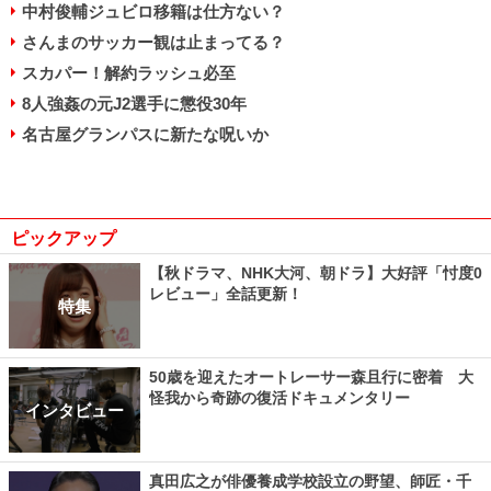
中村俊輔ジュビロ移籍は仕方ない？
さんまのサッカー観は止まってる？
スカパー！解約ラッシュ必至
8人強姦の元J2選手に懲役30年
名古屋グランパスに新たな呪いか
ピックアップ
【秋ドラマ、NHK大河、朝ドラ】大好評「忖度0
レビュー」全話更新！
特集
50歳を迎えたオートレーサー森且行に密着 大
怪我から奇跡の復活ドキュメンタリー
インタビュー
真田広之が俳優養成学校設立の野望、師匠・千