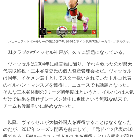
「パニーニフットボールリーグ/第10弾/PFL10-086/ドイツ代表/RG/ルーカス・ポドルスキ」
J1クラブのヴィッセル神戸が、久々に話題になっている。
ヴィッセルは2004年に経営難に陥り、それを救ったのが楽天
代表取締役・三木谷浩史氏の個人資産管理会社だ。ヴィッセル
は同年、イケメン選手としてスター扱いされていたトルコ代表
のイルハン・マンスズを獲得し、ニュースでも話題となった。
そんな三木谷体制のJリーグ初年度はというと、イルハンは人気
だけで結果を残せずシーズン途中に退団という無残な結末で、
チームも優勝争いに絡めなかった。
以降、ヴィッセルが大物外国人を獲得することはなくなった
のだが、2017年シーズン開幕を前にして、「元ドイツ代表の10
番である、FWルーカス・ポドルスキを獲得」という報道が流れ