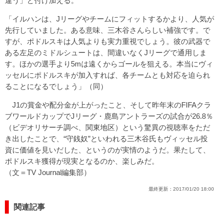
違う」と付け加える。
「イルハンは、Jリーグやチームにフィットするかより、人気が
先行していました。ある意味、三木谷さんらしい補強です。で
すが、ポドルスキは人気よりも実力重視でしょう。彼の武器で
ある左足のミドルシュートは、間違いなくJリーグで通用しま
す。ほかの選手より5mは遠くからゴールを狙える。本当にヴィ
ッセルにポドルスキが加入すれば、各チームとも対応を迫られ
ることになるでしょう」（同）
J1の賞金や配分金が上がったこと、そして昨年末のFIFAクラ
ブワールドカップでJリーグ・鹿島アントラーズの試合が26.8％
（ビデオリサーチ調べ、関東地区）という驚異の視聴率をただ
き出したことで、“守銭奴”といわれる三木谷氏もヴィッセル投
資に価値を見いだした、というのが実情のようだ。果たして、
ポドルスキ獲得が現実となるのか、楽しみだ。
（文＝TV Journal編集部）
最終更新：
2017/01/20 18:00
関連記事