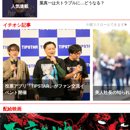
葉真一は大トラブルに…どうなる？
人気連載
イチオシ記事
※横スクロールできます▶
投票アプリ「TIPSTAR」がファン交流イ
ベント開催
美人社長の知られ
配給映画