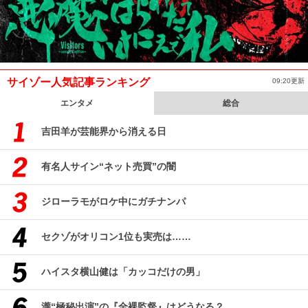
サイゾー人気記事ランキング
09:20更新
エンタメ
総合
吉田羊が芸能界から消える日
有名人サイン“ネット売買”の闇
ジローラモがロケ中にガチナンパ
セクゾがオリコン1位も実売は……
ハイスタ横山健は「カッコだけの男」
瀧“極秘出演”の『全裸監督』はどうなる？