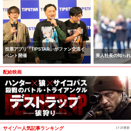
投票アプリ「TIPSTAR」がファン交流イ
ベント開催
美人社長の知られ
配給映画
サイゾー人気記事ランキング
17:20更新