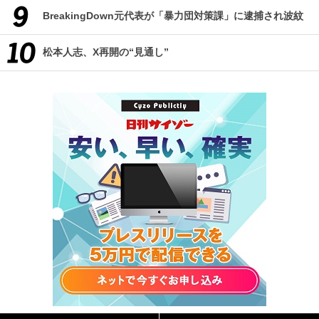
BreakingDown元代表が「暴力団対策課」に逮捕され波紋
松本人志、X再開の“見通し”