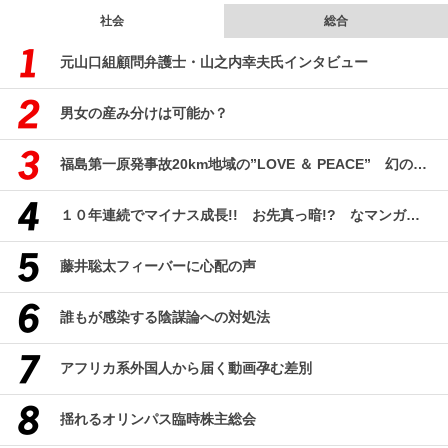
社会
総合
元山口組顧問弁護士・山之内幸夫氏インタビュー
男女の産み分けは可能か？
福島第一原発事故20km地域の”LOVE ＆ PEACE” 幻のコミューン「獏原人村」の現在
１０年連続でマイナス成長!! お先真っ暗!? なマンガ産業研究
藤井聡太フィーバーに心配の声
誰もが感染する陰謀論への対処法
アフリカ系外国人から届く動画孕む差別
揺れるオリンパス臨時株主総会