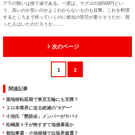
アラの類いは捨て値である。一度は、マグロの頭500円とい
う、高いのか安いのかよくわからないものも目撃。これを料理
するところまで持っていくのに相当の苦労が要りそうだが、買
った人はいたのだろうか……。
次のページ
1
2
関連記事
築地移転延期で東京五輪にも支障？
エロ本業界に迫る絶滅の“Xデー”
小池氏「懇談会」メンバーがヤバイ
松嶋菜々子が怖すぎて地価暴落か
都知事選・小池候補で出版界激震？