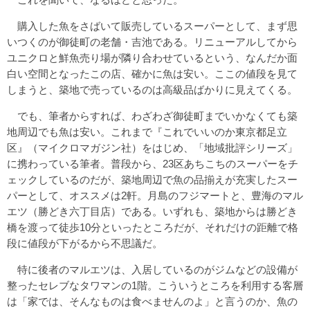
購入した魚をさばいて販売しているスーパーとして、まず思
いつくのが御徒町の老舗・吉池である。リニューアルしてから
ユニクロと鮮魚売り場が隣り合わせているという、なんだか面
白い空間となったこの店、確かに魚は安い。ここの値段を見て
しまうと、築地で売っているのは高級品ばかりに見えてくる。
でも、筆者からすれば、わざわざ御徒町までいかなくても築
地周辺でも魚は安い。これまで『これでいいのか東京都足立
区』（マイクロマガジン社）をはじめ、「地域批評シリーズ」
に携わっている筆者。普段から、23区あちこちのスーパーをチ
ェックしているのだが、築地周辺で魚の品揃えが充実したスー
パーとして、オススメは2軒。月島のフジマートと、豊海のマル
エツ（勝どき六丁目店）である。いずれも、築地からは勝どき
橋を渡って徒歩10分といったところだが、それだけの距離で格
段に値段が下がるから不思議だ。
特に後者のマルエツは、入居しているのがジムなどの設備が
整ったセレブなタワマンの1階。こういうところを利用する客層
は「家では、そんなものは食べませんのよ」と言うのか、魚の