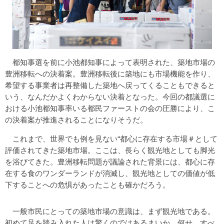
都知事選を前に小池都知事によって表明された、築地市場の
豊洲移転への決着案。豊洲移転後に築地にも市場機能を作り、
希望する事業者は再整備した築地へ戻ってくることもできると
いう、なんだかよくわからない決着となった。今回の都議選に
おける小池都知事率いる都民ファーストの会の圧勝により、こ
の決着案が推進されることになりそうだ。
これまで、世界でも例を見ない“都心に存在する市場＃として
評価されてきた築地市場。ここは、長らく観光地としても脚光
を浴びてきた。豊洲移転問題が議論された背景には、都心に存
在する食のワンダーランドが消滅し、観光地としての価値が低
下することへの危惧があったことも確かだろう。
一般市民にとっての築地市場の意識は、まず観光地である。
初めて足を踏み入れた人は驚くのではあるまいか。何せ、すべ