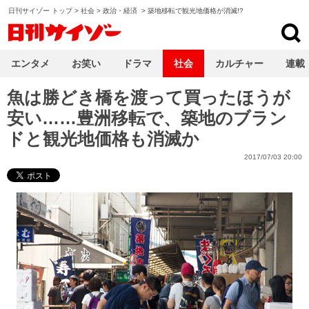
日刊サイゾー トップ
>
社会
>
政治・経済
>
築地移転で観光地価格が消滅!?
日刊サイゾー
エンタメ
お笑い
ドラマ
社会
カルチャー
連載
魚は勝どき橋を渡って買ったほうが
安い……豊洲移転で、築地のブラン
ドと観光地価格も消滅か
2017/07/03 20:00