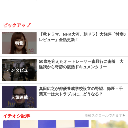
ピックアップ
【秋ドラマ、NHK大河、朝ドラ】大好評「忖度0
レビュー」全話更新！
特集
50歳を迎えたオートレーサー森且行に密着 大
怪我から奇跡の復活ドキュメンタリー
インタビュー
真田広之が俳優養成学校設立の野望、師匠・千
葉真一は大トラブルに…どうなる？
人気連載
イチオシ記事
※横スクロールできます▶