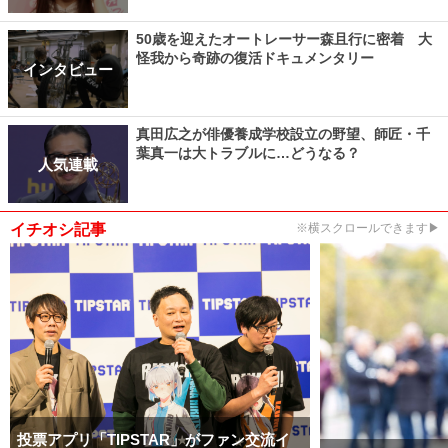
50歳を迎えたオートレーサー森且行に密着 大
怪我から奇跡の復活ドキュメンタリー
インタビュー
真田広之が俳優養成学校設立の野望、師匠・千
葉真一は大トラブルに…どうなる？
人気連載
イチオシ記事
※横スクロールできます▶
投票アプリ「TIPSTAR」がファン交流イ