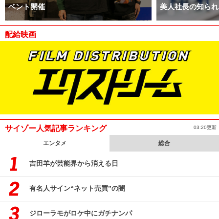
ベント開催
美人社長の知られ
配給映画
サイゾー人気記事ランキング
03:20更新
エンタメ
総合
吉田羊が芸能界から消える日
有名人サイン“ネット売買”の闇
ジローラモがロケ中にガチナンパ