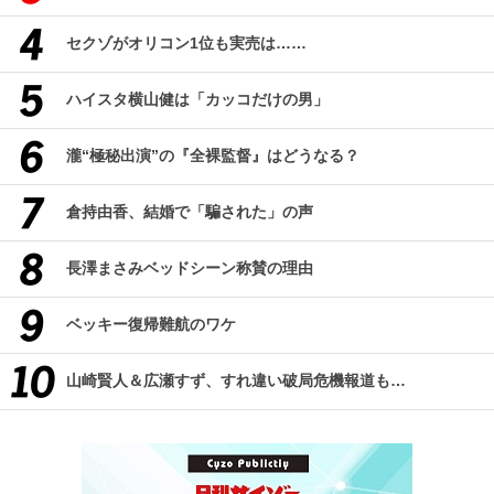
セクゾがオリコン1位も実売は……
ハイスタ横山健は「カッコだけの男」
瀧“極秘出演”の『全裸監督』はどうなる？
倉持由香、結婚で「騙された」の声
長澤まさみベッドシーン称賛の理由
ベッキー復帰難航のワケ
山崎賢人＆広瀬すず、すれ違い破局危機報道も…