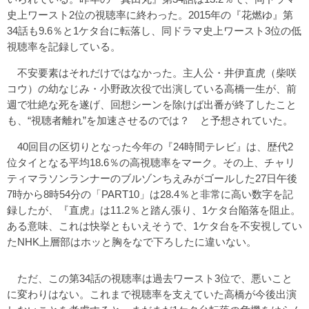
史上ワースト2位の視聴率に終わった。2015年の『花燃ゆ』第
34話も9.6％と1ケタ台に転落し、同ドラマ史上ワースト3位の低
視聴率を記録している。
不安要素はそれだけではなかった。主人公・井伊直虎（柴咲
コウ）の幼なじみ・小野政次役で出演している高橋一生が、前
週で壮絶な死を遂げ、回想シーンを除けば出番が終了したこと
も、“視聴者離れ”を加速させるのでは？ と予想されていた。
40回目の区切りとなった今年の『24時間テレビ』は、歴代2
位タイとなる平均18.6％の高視聴率をマーク。その上、チャリ
ティマラソンランナーのブルゾンちえみがゴールした27日午後
7時から8時54分の「PART10」は28.4％と非常に高い数字を記
録したが、『直虎』は11.2％と踏ん張り、1ケタ台陥落を阻止。
ある意味、これは快挙ともいえそうで、1ケタ台を不安視してい
たNHK上層部はホッと胸をなで下ろしたに違いない。
ただ、この第34話の視聴率は過去ワースト3位で、悪いこと
に変わりはない。これまで視聴率を支えていた高橋が今後出演