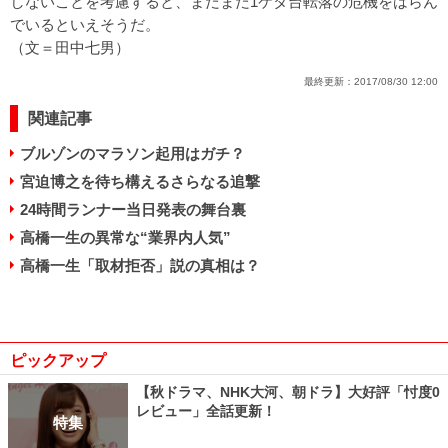
しないことを考慮すると、まだまだ1ケタ台転落の危機をはらん
でいるといえそうだ。
（文＝田中七男）
最終更新：
2017/08/30 12:00
関連記事
ブルゾンのマラソン起用はガチ？
宮迫博之を待ち構えるさらなる追撃
24時間ランナー当日発表の舞台裏
高橋一生の異常な“業界内人気”
高橋一生「取材拒否」説の真相は？
ピックアップ
【秋ドラマ、NHK大河、朝ドラ】大好評「忖度0
レビュー」全話更新！
特集