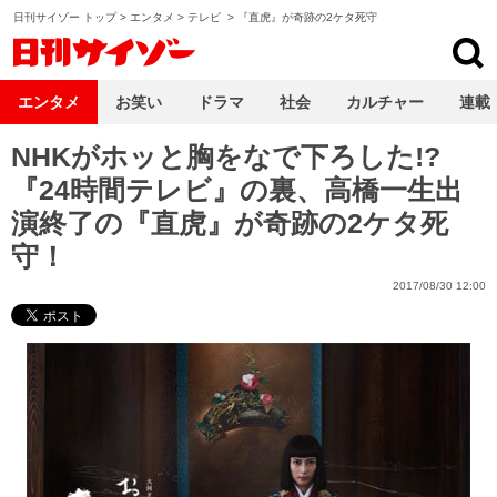
日刊サイゾー トップ
>
エンタメ
>
テレビ
>
『直虎』が奇跡の2ケタ死守
日刊サイゾー
エンタメ
お笑い
ドラマ
社会
カルチャー
連載
NHKがホッと胸をなで下ろした!?
『24時間テレビ』の裏、高橋一生出
演終了の『直虎』が奇跡の2ケタ死
守！
2017/08/30 12:00