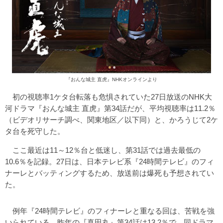
『おんな城主 直虎』NHKオンラインより
初の視聴率1ケタ台転落も危惧されていた27日放送のNHK大
河ドラマ『おんな城主 直虎』第34話だが、平均視聴率は11.2％
（ビデオリサーチ調べ、関東地区／以下同）と、かろうじて2ケ
タ台を死守した。
ここ最近は11～12％台と低迷し、第31話では過去最低の
10.6％を記録。27日は、日本テレビ系『24時間テレビ』のフィ
ナーレとバッティングするため、放送前は爆死も予想されてい
た。
例年『24時間テレビ』のフィナーレと重なる回は、苦戦を強
いられている。昨年の『真田丸』第34話は13.2％で、同ドラマ